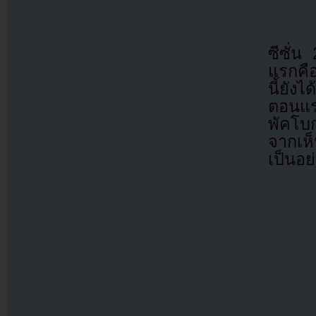
ซีซั่น
แรกคื
นี้ยัง
ตอนแร
พัคโบ
จากเห็
เป็นอย