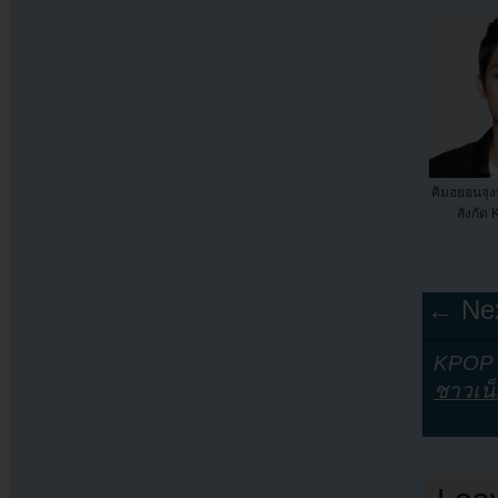
คิมฮยอนจุ
สังกัด 
← Nex
KPOP Y
ชาวเน