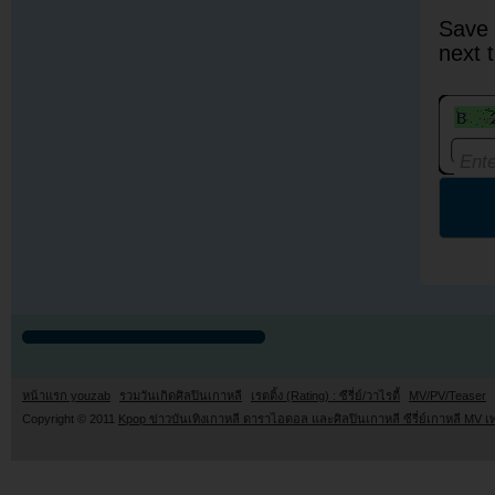
Save 
next 
หน้าแรก youzab
รวมวันเกิดศิลปินเกาหลี
เรตติ้ง (Rating) : ซีรี่ย์/วาไรตี้
MV/PV/Teaser
Copyright © 2011
Kpop ข่าวบันเทิงเกาหลี ดาราไอดอล และศิลปินเกาหลี ซีรี่ย์เกาหลี MV เ