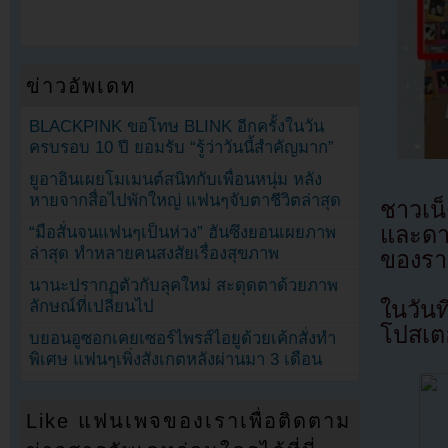
ข่าวอัพเดท
BLACKPINK ขอโทษ BLINK อีกครั้งในวัน
ครบรอบ 10 ปี ยอมรับ “รู้ว่าวันนี้สำคัญมาก”
ยูอาอินเผยโมเมนต์สนิทกับเพื่อนหนุ่ม หลัง
หายจากสื่อไปพักใหญ่ แฟนๆจับตาชีวิตล่าสุด
ชาวเน
และดา
“มือสั่นจนแฟนๆเป็นห่วง” ฮันซึงยอนเผยภาพ
ล่าสุด ทำหลายคนสงสัยเรื่องสุขภาพ
ของราย
นานะปรากฏตัวกับลุคใหม่ สะดุดตาด้วยภาพ
ในวัน
ลักษณ์ที่เปลี่ยนไป
โปสเต
บยอนอูซอกเคยเซอร์ไพรส์ไอยูด้วยเค้กสั่งทำ
พิเศษ แฟนๆเพิ่งสังเกตหลังผ่านมา 3 เดือน
Like แฟนเพจของเราเพื่อติดตาม