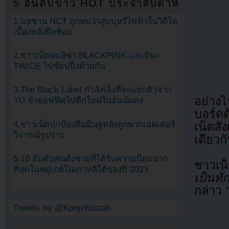
5 อันดับข่าว HOT ประจำสัปดาห์
1.แฮชาน NCT ถูกพบว่าสูบบุหรี่ไฟฟ้าในวิดีโอ
เบื้องหลังฝึกซ้อม
2.ชาวเน็ตพบลิซ่า BLACKPINK และมินะ
TWICE ไปช้อปปิ้งด้วยกัน
3.The Black Label กำลังเล็งที่จะแยกตัวจาก
อย่างไ
YG ย้ายอฟฟิศไปตึกใหม่ในฮันนัมดง
บอร์ด
4.ชาวเน็ตปกป้องคิมมินจูหลังถูกพวกเฮดเตอร์
เน็ตส
วิจารณ์รูปร่าง
เดียวก
5.10 อันดับคนดังชายที่ได้รับความนิยมมาก
ชาวเน
ที่สุดในหมู่เกย์ในเกาหลีใต้ของปี 2023
เป็นทั
กล่าว
Tweets by @KpopYouzab