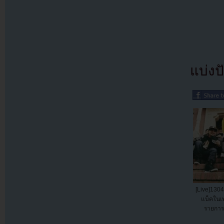
แบ่งปั
[Live]1304
แบ็คในเ
รายการ