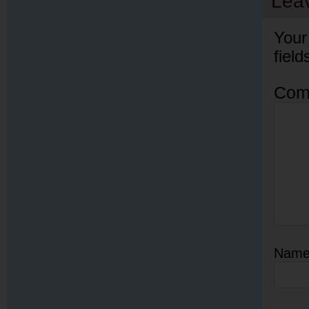
Lea
Your
fiel
Com
Nam