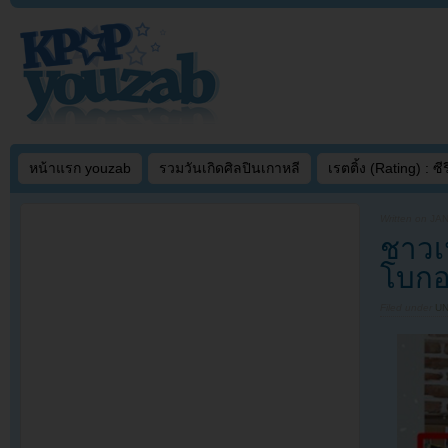
หน้าแรก youzab
รวมวันเกิดศิลปินเกาหลี
เรตติ้ง (Rating) : ซีรี
Written on
JAN
ชาวเ
โบกอ
Filed under
U