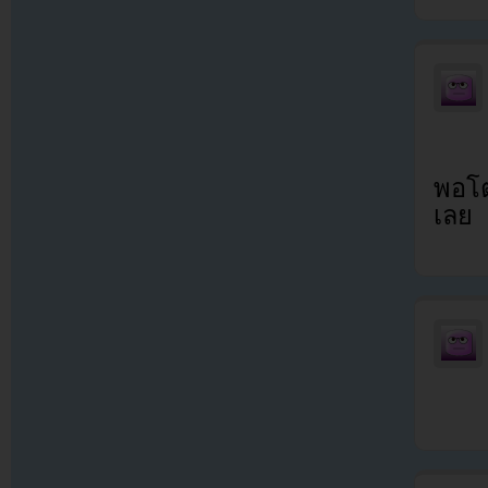
พอโต
เลย