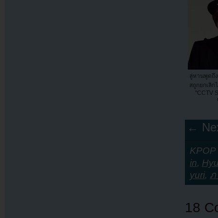
ลู่หานพูดถึง
สถูกยกเลิก
"CCTV Sp
← Nex
KPOP Y
in
,
Hy
yuri
,
ภ
18 C