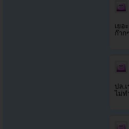
เยอะข
ก๊ากๆ
ปล.เ
ไม่ท