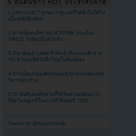
5 อันดับข่าว HOT ประจำสัปดาห์
1.แฮชาน NCT ถูกพบว่าสูบบุหรี่ไฟฟ้าในวิดีโอ
เบื้องหลังฝึกซ้อม
2.ชาวเน็ตพบลิซ่า BLACKPINK และมินะ
TWICE ไปช้อปปิ้งด้วยกัน
3.The Black Label กำลังเล็งที่จะแยกตัวจาก
YG ย้ายอฟฟิศไปตึกใหม่ในฮันนัมดง
4.ชาวเน็ตปกป้องคิมมินจูหลังถูกพวกเฮดเตอร์
วิจารณ์รูปร่าง
5.10 อันดับคนดังชายที่ได้รับความนิยมมาก
ที่สุดในหมู่เกย์ในเกาหลีใต้ของปี 2023
Tweets by @KpopYouzab