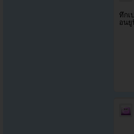
ทึกเ
อนยู