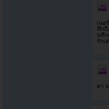
เนอร์
ทึกถ
นทึก
รัก
ตา จ