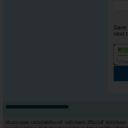
Save 
next 
หน้าแรก youzab
รวมวันเกิดศิลปินเกาหลี
เรตติ้ง (Rating) : ซีรี่ย์/วาไรตี้
MV/PV/Teaser