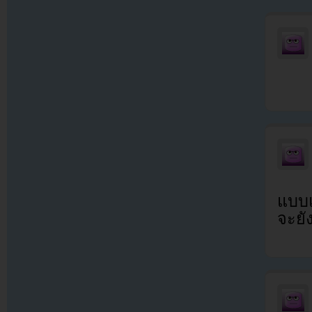
แบบ
จะยั