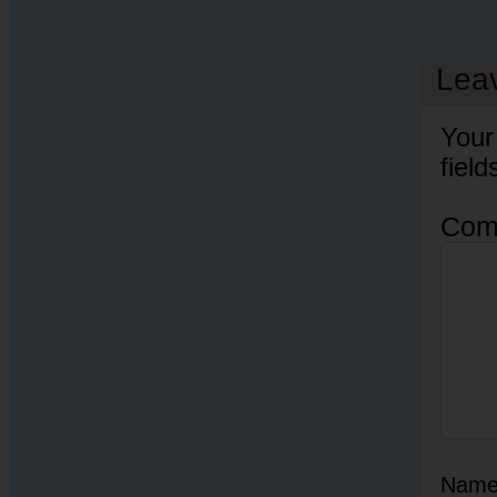
Lea
Your
fiel
Com
Nam