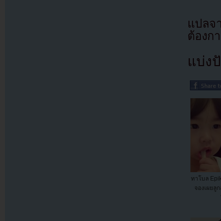
แปลจา
ต้องก
แบ่งปั
ทาโบล Epik
จองเผยลู