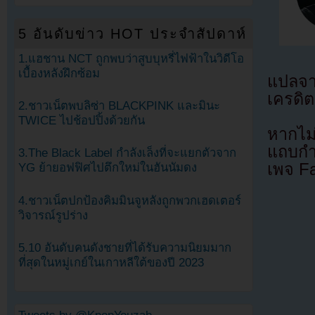
5 อันดับข่าว HOT ประจำสัปดาห์
1.แฮชาน NCT ถูกพบว่าสูบบุหรี่ไฟฟ้าในวิดีโอ
เบื้องหลังฝึกซ้อม
แปลจ
เครดิต
2.ชาวเน็ตพบลิซ่า BLACKPINK และมินะ
TWICE ไปช้อปปิ้งด้วยกัน
หากไม
แถบกำล
3.The Black Label กำลังเล็งที่จะแยกตัวจาก
เพจ F
YG ย้ายอฟฟิศไปตึกใหม่ในฮันนัมดง
4.ชาวเน็ตปกป้องคิมมินจูหลังถูกพวกเฮดเตอร์
วิจารณ์รูปร่าง
5.10 อันดับคนดังชายที่ได้รับความนิยมมาก
ที่สุดในหมู่เกย์ในเกาหลีใต้ของปี 2023