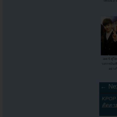
ให้เป็น 3
เผย 6 คู่
วงการบันเทิ
อย่างก
← Nex
KPOP Y
ติดตา