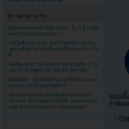
Tweets by @KpopYouzab
ข่าวล่ามาแรง
อีซูฮยอนเผยลดน้ำหนัก 30 กก. ใน 1 ปี แต่ยัง
ต้องสู้กับความอยากอาหาร
กงฮโยจินและฮาฮ่า ออกโรงปกป้อง จองจุน
วอน หลังถูกวิจารณ์เรื่องท่าทีในรายการวาไร
ตี้
คิมฮีชอลแซว “SISTAR สายบวกอันดับ 1 ใน
วงการ” ทำโซยูรีบโต้ “อย่าสร้างข่าวลือ!”
BIGBANG เปิดตัวแท่งไฟเวอร์ชั่นใหม่ ฉลอง
ครบรอบ 20 ปี ก่อนเวิลด์ทัวร์
จูซังอุคหัวเราะลั่น หลังเดินตลาดเจอแม่ค้า
ตอนนี
แซวแรง “ตัวร้ายสุดๆ คนไม่ดี” เหตุเพราะอิน
Follow
บทตัวร้ายใน Agent Kim Reactivated