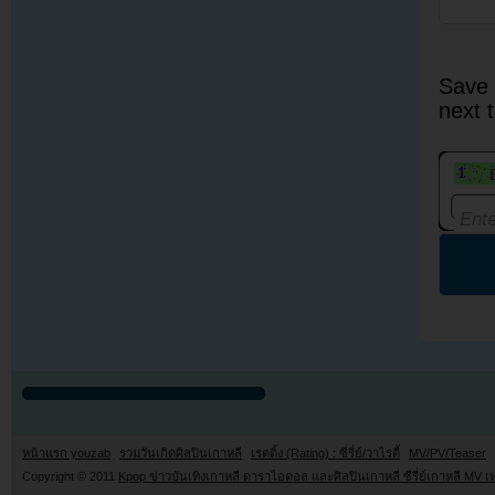
Save 
next 
หน้าแรก youzab
รวมวันเกิดศิลปินเกาหลี
เรตติ้ง (Rating) : ซีรี่ย์/วาไรตี้
MV/PV/Teaser
Copyright © 2011
Kpop ข่าวบันเทิงเกาหลี ดาราไอดอล และศิลปินเกาหลี ซีรี่ย์เกาหลี MV เ