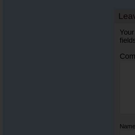
Lea
Your
fiel
Com
Nam