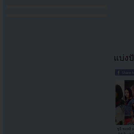
แบ่งปั
ซูจี ซอลลี่