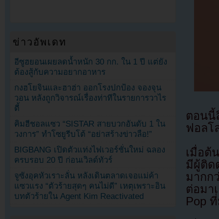
ข่าวอัพเดท
อีซูฮยอนเผยลดน้ำหนัก 30 กก. ใน 1 ปี แต่ยัง
ต้องสู้กับความอยากอาหาร
กงฮโยจินและฮาฮ่า ออกโรงปกป้อง จองจุน
วอน หลังถูกวิจารณ์เรื่องท่าทีในรายการวาไร
ตี้
ตอนนี
คิมฮีชอลแซว “SISTAR สายบวกอันดับ 1 ใน
ฟอลโล
วงการ” ทำโซยูรีบโต้ “อย่าสร้างข่าวลือ!”
BIGBANG เปิดตัวแท่งไฟเวอร์ชั่นใหม่ ฉลอง
เมื่อต
ครบรอบ 20 ปี ก่อนเวิลด์ทัวร์
มีผู้
มากกว
จูซังอุคหัวเราะลั่น หลังเดินตลาดเจอแม่ค้า
แซวแรง “ตัวร้ายสุดๆ คนไม่ดี” เหตุเพราะอิน
ต่อมา
บทตัวร้ายใน Agent Kim Reactivated
Pop ที