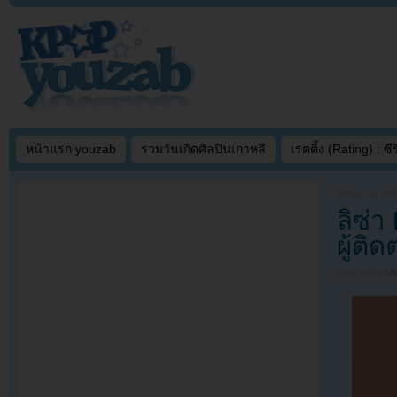
หน้าแรก youzab
รวมวันเกิดศิลปินเกาหลี
เรตติ้ง (Rating) : ซีรี
Written on
APR
ลิซ่
ผู้ติ
Filed under
U