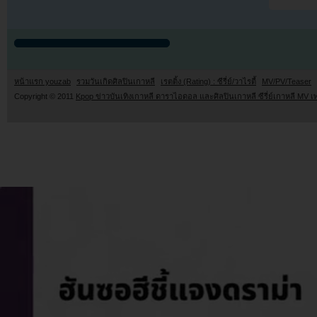
หน้าแรก youzab
รวมวันเกิดศิลปินเกาหลี
เรตติ้ง (Rating) : ซีรี่ย์/วาไรตี้
MV/PV/Teaser
Copyright © 2011
Kpop ข่าวบันเทิงเกาหลี ดาราไอดอล และศิลปินเกาหลี ซีรี่ย์เกาหลี MV เ