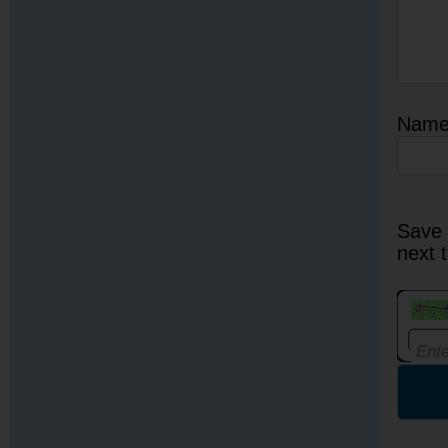
Nam
Save 
next 