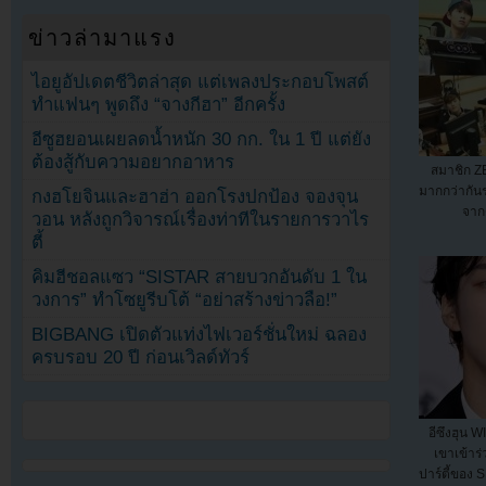
ข่าวล่ามาแรง
ไอยูอัปเดตชีวิตล่าสุด แต่เพลงประกอบโพสต์
ทำแฟนๆ พูดถึง “จางกีฮา” อีกครั้ง
อีซูฮยอนเผยลดน้ำหนัก 30 กก. ใน 1 ปี แต่ยัง
ต้องสู้กับความอยากอาหาร
สมาชิก Z
มากกว่ากัน
กงฮโยจินและฮาฮ่า ออกโรงปกป้อง จองจุน
จากด
วอน หลังถูกวิจารณ์เรื่องท่าทีในรายการวาไร
ตี้
คิมฮีชอลแซว “SISTAR สายบวกอันดับ 1 ใน
วงการ” ทำโซยูรีบโต้ “อย่าสร้างข่าวลือ!”
BIGBANG เปิดตัวแท่งไฟเวอร์ชั่นใหม่ ฉลอง
ครบรอบ 20 ปี ก่อนเวิลด์ทัวร์
อีซึงฮุน 
เขาเข้าร
ปาร์ตี้ของ 