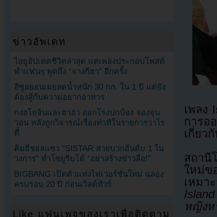
ข่าวอัพเดท
ไอยูอัปเดตชีวิตล่าสุด แต่เพลงประกอบโพสต์
ทำแฟนๆ พูดถึง “จางกีฮา” อีกครั้ง
อีซูฮยอนเผยลดน้ำหนัก 30 กก. ใน 1 ปี แต่ยัง
ต้องสู้กับความอยากอาหาร
เพลง 
กงฮโยจินและฮาฮ่า ออกโรงปกป้อง จองจุน
การออ
วอน หลังถูกวิจารณ์เรื่องท่าทีในรายการวาไร
เกี่ยว
ตี้
คิมฮีชอลแซว “SISTAR สายบวกอันดับ 1 ใน
สถานี
วงการ” ทำโซยูรีบโต้ “อย่าสร้างข่าวลือ!”
ใหม่ข
BIGBANG เปิดตัวแท่งไฟเวอร์ชั่นใหม่ ฉลอง
เหมาะ
ครบรอบ 20 ปี ก่อนเวิลด์ทัวร์
Islan
หญิงห
Like แฟนเพจของเราเพื่อติดตาม