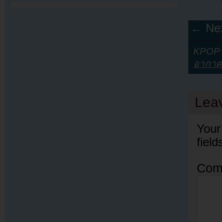
← Nex
KPOP Y
อากาศ
Lea
Your
fiel
Com