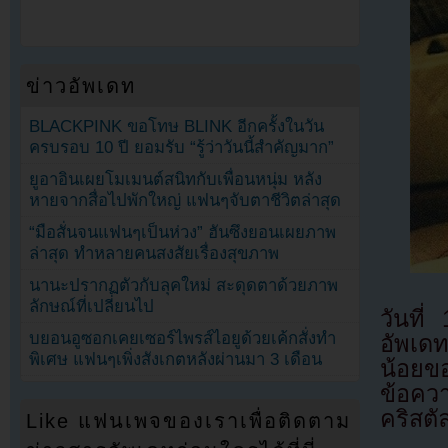
ข่าวอัพเดท
BLACKPINK ขอโทษ BLINK อีกครั้งในวัน
ครบรอบ 10 ปี ยอมรับ “รู้ว่าวันนี้สำคัญมาก”
ยูอาอินเผยโมเมนต์สนิทกับเพื่อนหนุ่ม หลัง
หายจากสื่อไปพักใหญ่ แฟนๆจับตาชีวิตล่าสุด
“มือสั่นจนแฟนๆเป็นห่วง” ฮันซึงยอนเผยภาพ
ล่าสุด ทำหลายคนสงสัยเรื่องสุขภาพ
นานะปรากฏตัวกับลุคใหม่ สะดุดตาด้วยภาพ
ลักษณ์ที่เปลี่ยนไป
วันที
บยอนอูซอกเคยเซอร์ไพรส์ไอยูด้วยเค้กสั่งทำ
อัพเด
พิเศษ แฟนๆเพิ่งสังเกตหลังผ่านมา 3 เดือน
น้อยข
ข้อควา
คริสตั
Like แฟนเพจของเราเพื่อติดตาม