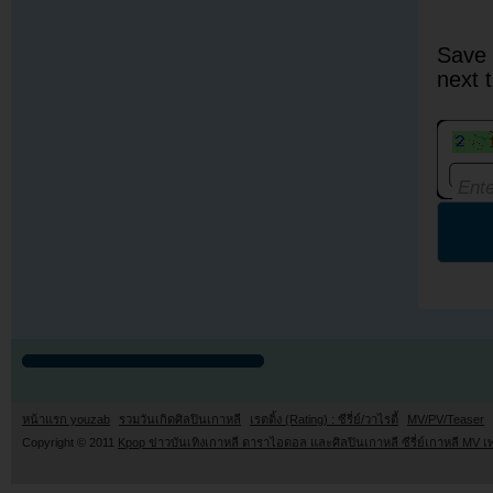
Save 
next 
หน้าแรก youzab
รวมวันเกิดศิลปินเกาหลี
เรตติ้ง (Rating) : ซีรี่ย์/วาไรตี้
MV/PV/Teaser
Copyright © 2011
Kpop ข่าวบันเทิงเกาหลี ดาราไอดอล และศิลปินเกาหลี ซีรี่ย์เกาหลี MV เ