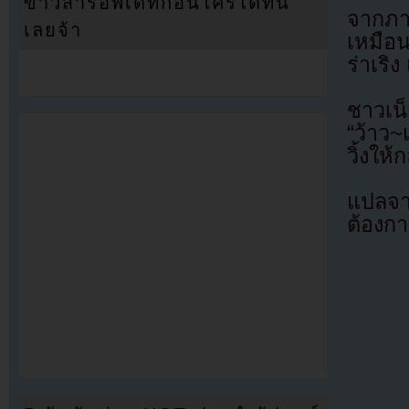
ข่าวสารอัพเดทก่อนใครได้ที่นี่
จากภาพ
เลยจ้า
เหมือน
ร่าเริ
ชาวเน็
“ว้าว~
วิ้งให
แปลจ
ต้องก