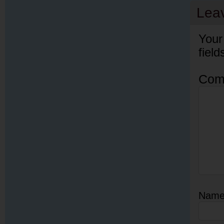
Lea
Your
fiel
Com
Nam