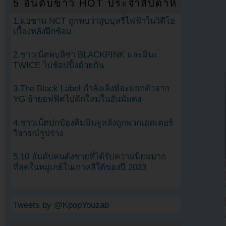
5 อันดับข่าว HOT ประจำสัปดาห์
1.แฮชาน NCT ถูกพบว่าสูบบุหรี่ไฟฟ้าในวิดีโอ
เบื้องหลังฝึกซ้อม
2.ชาวเน็ตพบลิซ่า BLACKPINK และมินะ
TWICE ไปช้อปปิ้งด้วยกัน
3.The Black Label กำลังเล็งที่จะแยกตัวจาก
YG ย้ายอฟฟิศไปตึกใหม่ในฮันนัมดง
4.ชาวเน็ตปกป้องคิมมินจูหลังถูกพวกเฮดเตอร์
วิจารณ์รูปร่าง
5.10 อันดับคนดังชายที่ได้รับความนิยมมาก
ที่สุดในหมู่เกย์ในเกาหลีใต้ของปี 2023
Tweets by @KpopYouzab