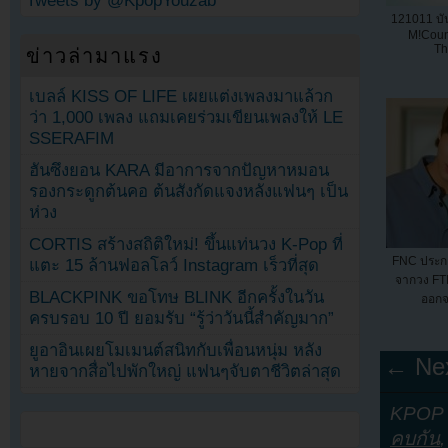
Tweets by @KpopYouzab
121011 บ
M!Coun
Th
ข่าวล่ามาแรง
เบลล์ KISS OF LIFE เผยแต่งเพลงมาแล้วก
ว่า 1,000 เพลง แถมเคยร่วมเขียนเพลงให้ LE
SSERAFIM
ฮันซึงยอน KARA มีอาการจากปัญหาหมอน
รองกระดูกต้นคอ ต้นสังกัดแจงหลังแฟนๆ เป็น
ห่วง
CORTIS สร้างสถิติใหม่! ขึ้นแท่นวง K-Pop ที่
FNC ประก
แตะ 15 ล้านฟอลโลว์ Instagram เร็วที่สุด
จากวง FT
BLACKPINK ขอโทษ BLINK อีกครั้งในวัน
ออกจ
ครบรอบ 10 ปี ยอมรับ “รู้ว่าวันนี้สำคัญมาก”
ยูอาอินเผยโมเมนต์สนิทกับเพื่อนหนุ่ม หลัง
← Nex
หายจากสื่อไปพักใหญ่ แฟนๆจับตาชีวิตล่าสุด
KPOP Y
คบกัน