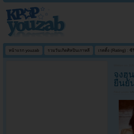
หน้าแรก youzab
รวมวันเกิดศิลปินเกาหลี
เรตติ้ง (Rating) : ซีรี
Written on
JUN
จงฮุ
ยืนยั
Filed under
U