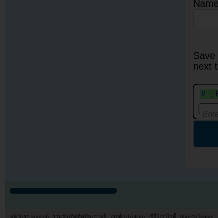
Nam
Save 
next 
หน้าแรก youzab
รวมวันเกิดศิลปินเกาหลี
เรตติ้ง (Rating) : ซีรี่ย์/วาไรตี้
MV/PV/Teaser