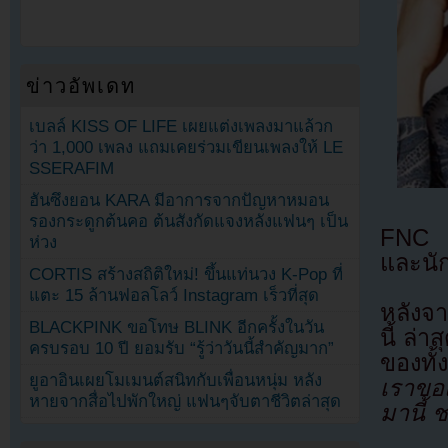
ข่าวอัพเดท
เบลล์ KISS OF LIFE เผยแต่งเพลงมาแล้วก
ว่า 1,000 เพลง แถมเคยร่วมเขียนเพลงให้ LE
SSERAFIM
ฮันซึงยอน KARA มีอาการจากปัญหาหมอน
รองกระดูกต้นคอ ต้นสังกัดแจงหลังแฟนๆ เป็น
FNC E
ห่วง
และนั
CORTIS สร้างสถิติใหม่! ขึ้นแท่นวง K-Pop ที่
แตะ 15 ล้านฟอลโลว์ Instagram เร็วที่สุด
หลังจา
BLACKPINK ขอโทษ BLINK อีกครั้งในวัน
นี้ ล่
ครบรอบ 10 ปี ยอมรับ “รู้ว่าวันนี้สำคัญมาก”
ของทั
ยูอาอินเผยโมเมนต์สนิทกับเพื่อนหนุ่ม หลัง
เราขอแ
หายจากสื่อไปพักใหญ่ แฟนๆจับตาชีวิตล่าสุด
มานี้ 