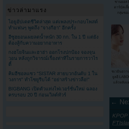
ชานยอล 
ตาร์บัคเลี
ข่าวล่ามาแรง
กลุ่มขอ
ไอยูอัปเดตชีวิตล่าสุด แต่เพลงประกอบโพสต์
ทำแฟนๆ พูดถึง “จางกีฮา” อีกครั้ง
อีซูฮยอนเผยลดน้ำหนัก 30 กก. ใน 1 ปี แต่ยัง
ต้องสู้กับความอยากอาหาร
กงฮโยจินและฮาฮ่า ออกโรงปกป้อง จองจุน
วอน หลังถูกวิจารณ์เรื่องท่าทีในรายการวาไร
ตี้
ชเวมินฮวา
คิมฮีชอลแซว “SISTAR สายบวกอันดับ 1 ใน
ยูลฮี LAB
วงการ” ทำโซยูรีบโต้ “อย่าสร้างข่าวลือ!”
แล้วหลังแต
BIGBANG เปิดตัวแท่งไฟเวอร์ชั่นใหม่ ฉลอง
ครบรอบ 20 ปี ก่อนเวิลด์ทัวร์
← Nex
KPOP Y
FTIsla