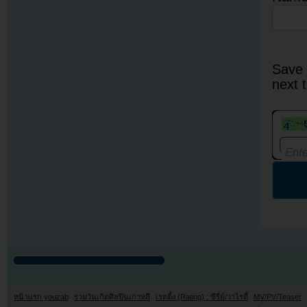
Save 
next 
หน้าแรก youzab
รวมวันเกิดศิลปินเกาหลี
เรตติ้ง (Rating) : ซีรี่ย์/วาไรตี้
MV/PV/Teaser