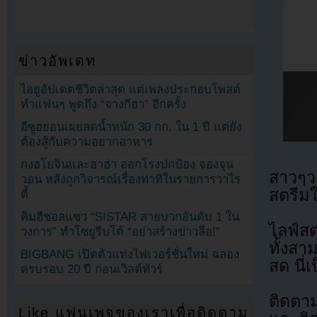
ข่าวอัพเดท
ไอยูอัปเดตชีวิตล่าสุด แต่เพลงประกอบโพสต์
ทำแฟนๆ พูดถึง “จางกีฮา” อีกครั้ง
อีซูฮยอนเผยลดน้ำหนัก 30 กก. ใน 1 ปี แต่ยัง
ต้องสู้กับความอยากอาหาร
กงฮโยจินและฮาฮ่า ออกโรงปกป้อง จองจุน
สาวๆว
วอน หลังถูกวิจารณ์เรื่องท่าทีในรายการวาไร
สตรีมใ
ตี้
คิมฮีชอลแซว “SISTAR สายบวกอันดับ 1 ใน
ไลฟ์สต
วงการ” ทำโซยูรีบโต้ “อย่าสร้างข่าวลือ!”
ทั้งส
BIGBANG เปิดตัวแท่งไฟเวอร์ชั่นใหม่ ฉลอง
สด นี่
ครบรอบ 20 ปี ก่อนเวิลด์ทัวร์
ติดตาม
Like แฟนเพจของเราเพื่อติดตาม