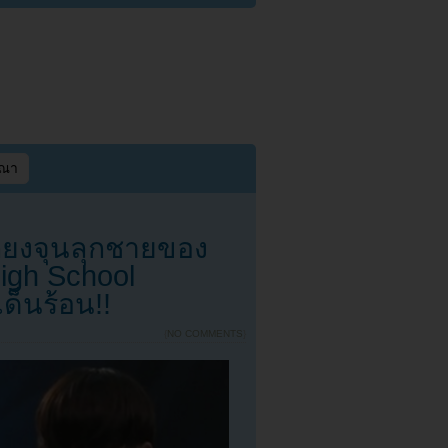
ษณา
กยงจุนลุกชายของ
igh School
็นร้อน!!
{
NO COMMENTS
}