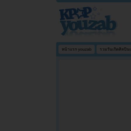
หน้าแรก youzab
รวมวันเกิดศิลปิน