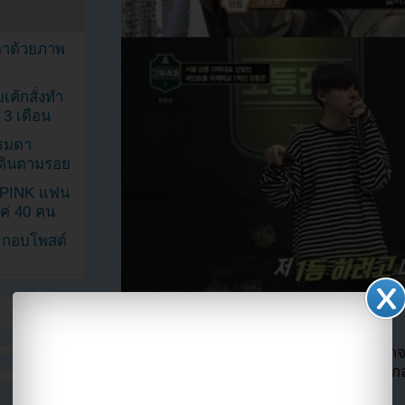
ตาด้วยภาพ
เค้กสั่งทำ
 3 เดือน
รรมดา
ดเดินตามรอย
KPINK แฟน
แค่ 40 คน
ระกอบโพสต์
ถึงแม้ว่าการแสดงของเขารวมถึงรูปร่างหน้าตา
ชมและกรรมการ แต่การปรากฏตัวของเขากลายเป
คืนเมื่อผู้ชมรู้ว่าเขาคือลูกของนักการเมือง