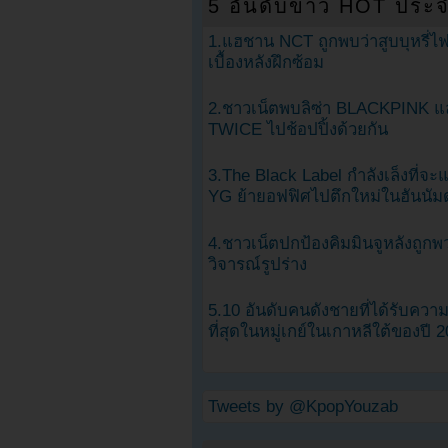
5 อันดับข่าว HOT ประจ
1.แฮชาน NCT ถูกพบว่าสูบบุหรี่ไฟ
เบื้องหลังฝึกซ้อม
2.ชาวเน็ตพบลิซ่า BLACKPINK แ
TWICE ไปช้อปปิ้งด้วยกัน
3.The Black Label กำลังเล็งที่จ
YG ย้ายอฟฟิศไปตึกใหม่ในฮันนัม
4.ชาวเน็ตปกป้องคิมมินจูหลังถูกพ
วิจารณ์รูปร่าง
5.10 อันดับคนดังชายที่ได้รับคว
ที่สุดในหมู่เกย์ในเกาหลีใต้ของปี 
Tweets by @KpopYouzab