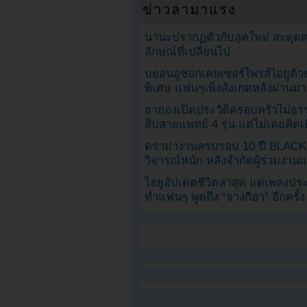
ข่าวล่ามาแรง
นานะปรากฏตัวกับลุคใหม่ สะดุด
ลักษณ์ที่เปลี่ยนไป
บยอนอูซอกเคยเซอร์ไพรส์ไอยูด้วย
พิเศษ แฟนๆเพิ่งสังเกตหลังผ่านมา
ฮายองเปิดประวัติครอบครัวไม่ธ
สืบสายแพทย์ 4 รุ่น แต่ไม่เคยคิ
ดราม่างานครบรอบ 10 ปี BLAC
วิจารณ์หนัก หลังจำกัดผู้ร่วมงาน
ไอยูอัปเดตชีวิตล่าสุด แต่เพลงป
ทำแฟนๆ พูดถึง “จางกีฮา” อีกครั้ง