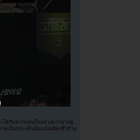
จะได้รับความสนใจอย่างมากจากผู้
็นประเด็นขัดแย้งเพียงชั่วข้าม