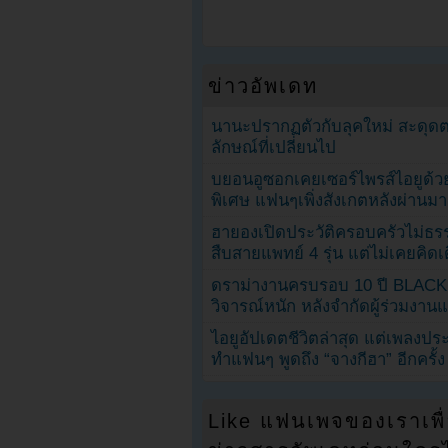
ข่าวอัพเดท
นานะปรากฏตัวกับลุคใหม่ สะดุด
ลักษณ์ที่เปลี่ยนไป
บยอนอูซอกเคยเซอร์ไพรส์ไอยูด้วย
พิเศษ แฟนๆเพิ่งสังเกตหลังผ่านมา
ฮายองเปิดประวัติครอบครัวไม่ธ
สืบสายแพทย์ 4 รุ่น แต่ไม่เคยคิ
ดราม่างานครบรอบ 10 ปี BLAC
วิจารณ์หนัก หลังจำกัดผู้ร่วมงาน
ไอยูอัปเดตชีวิตล่าสุด แต่เพลงป
ทำแฟนๆ พูดถึง “จางกีฮา” อีกครั้ง
Like แฟนเพจของเราเพื