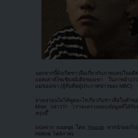
นอกจากนี้ยังเกิดข่าวลือเกี่ยวกับภาพแคปในอดี
แอคเคาท์โซเชียลมีเดียของเขา ในภาพอ้างว่า
แม่ของเขา (ผู้ที่อดีตผู้ประกาศข่าวของ MBC)
จางเจวอนไม่ได้พูดอะไรเกี่ยวกับข่าวลือใ
Mnet กล่าวว่า
“เราจะตรวจสอบข้อมูลที่ได้ร
พรุ่งนี้”
แปลจาก soompi โดย
Youzab
หากนำออกไปกร
Hotlink ไฟล์ภาพ)