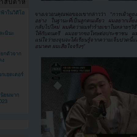
ำสัปดาห์
ฟ้าในวิดีโอ
จางเจวอนคุณพ่อของเขากล่าวว่า
“การเฝ้าดู
อย่าง ในฐานะที่เป็นลูกคนเดียว ผมอยากเลี้ยง
กลับไปใหม่ ผมคิดว่าผมทำร้ายเขาในหลายๆวิธี ผ
ละมินะ
ให้กับดนตรี ผมอยากขอโทษต่อประชาชน ผมจะ
แน่ใจว่ายงจุนจะได้เรียนรู้จากความเจ็บปวดนี้แ
อนาคต ผมเสียใจจริงๆ”
ะแยกตัวจาก
ดง
วกเฮดเตอร์
ามนิยมมาก
2023