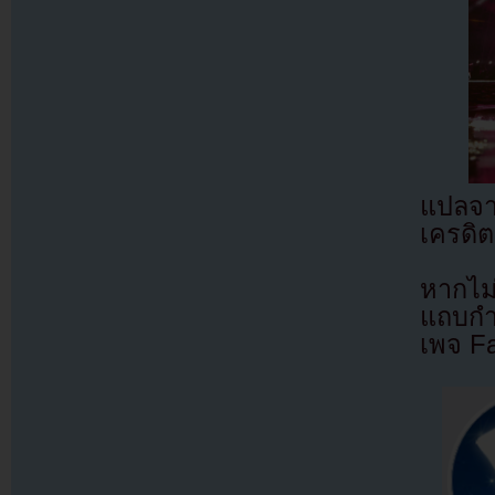
แปลจ
เครดิต
หากไม
แถบกำล
เพจ F