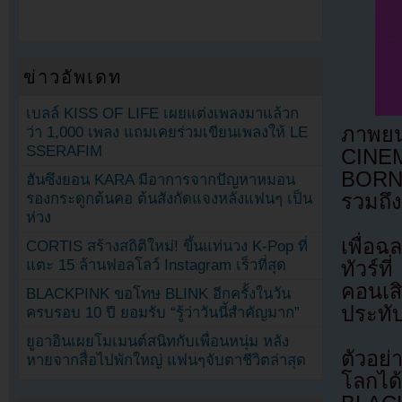
ข่าวอัพเดท
เบลล์ KISS OF LIFE เผยแต่งเพลงมาแล้วก
ภาพย
ว่า 1,000 เพลง แถมเคยร่วมเขียนเพลงให้ LE
SSERAFIM
CINEM
BORN 
ฮันซึงยอน KARA มีอาการจากปัญหาหมอน
รองกระดูกต้นคอ ต้นสังกัดแจงหลังแฟนๆ เป็น
รวมถึ
ห่วง
เพื่อ
CORTIS สร้างสถิติใหม่! ขึ้นแท่นวง K-Pop ที่
แตะ 15 ล้านฟอลโลว์ Instagram เร็วที่สุด
ทัวร์
คอนเส
BLACKPINK ขอโทษ BLINK อีกครั้งในวัน
ประทั
ครบรอบ 10 ปี ยอมรับ “รู้ว่าวันนี้สำคัญมาก”
ยูอาอินเผยโมเมนต์สนิทกับเพื่อนหนุ่ม หลัง
ตัวอย่
หายจากสื่อไปพักใหญ่ แฟนๆจับตาชีวิตล่าสุด
โลกได