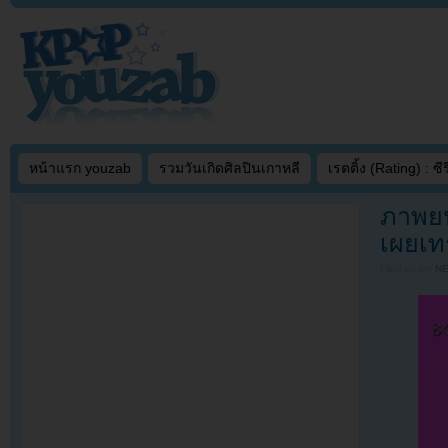
หน้าแรก youzab
รวมวันเกิดศิลปินเกาหลี
เรตติ้ง (Rating) : ซีรี
ภาพยน
เผยเท
Filed under
N