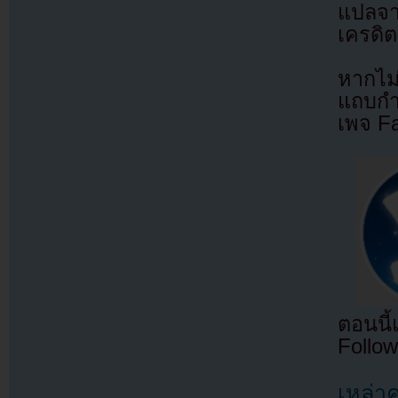
แปลจ
เครดิต
หากไม
แถบกำล
เพจ F
ตอนนี
Follow
เหล่า