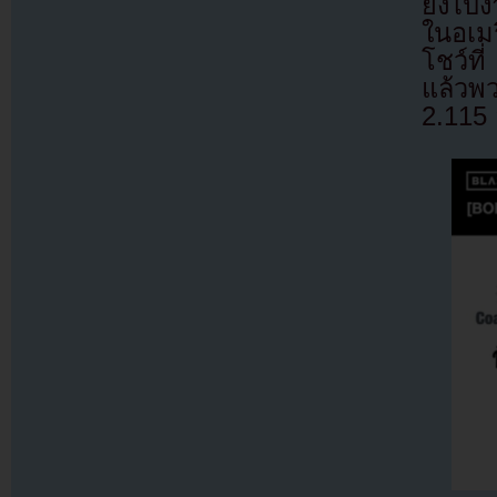
ยังไป
ในอเมร
โชว์ที
แล้วพว
2.115