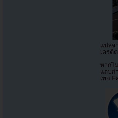
แปลจ
เครดิต
หากไม
แถบกำล
เพจ F