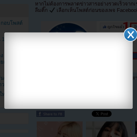
หากไม่ต้องการพลาดข่าวสารอย่างรวดเร็วจาก
ลืมติ๊ก
เลือกเห็นโพสต์ก่อนของเพจ Facebo
ระกอบโพสต์
1 ปี แต่ยัง
ง จองจุน
รายการวาไร
นดับ 1 ใน
ตอนนี้แฟนๆสามารถติดตามเราได้อีกช่องทางสา
าวลือ!”
==>>
IG YOUZAB
นใหม่ ฉลอง
แบ่งปัน link นี้ไปยัง