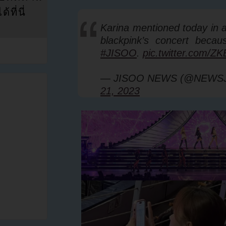
ที่นี่
Karina mentioned today in a
blackpink’s concert becau
#JISOO
.
pic.twitter.com/Z
— JISOO NEWS (@NEWS
21, 2023