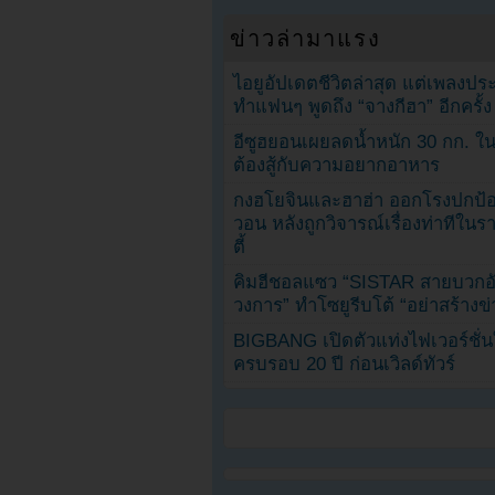
ข่าวล่ามาแรง
ไอยูอัปเดตชีวิตล่าสุด แต่เพลงป
ทำแฟนๆ พูดถึง “จางกีฮา” อีกครั้ง
อีซูฮยอนเผยลดน้ำหนัก 30 กก. ใน 
ต้องสู้กับความอยากอาหาร
กงฮโยจินและฮาฮ่า ออกโรงปกป้อ
วอน หลังถูกวิจารณ์เรื่องท่าทีใน
ตี้
คิมฮีชอลแซว “SISTAR สายบวกอั
วงการ” ทำโซยูรีบโต้ “อย่าสร้างข่
BIGBANG เปิดตัวแท่งไฟเวอร์ชั่
ครบรอบ 20 ปี ก่อนเวิลด์ทัวร์