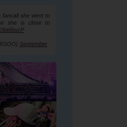
 fancall she went to
se she is close to
KE8a6bucP
JISOO)
September