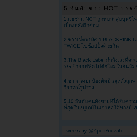
5 อันดับข่าว HOT ประจ
1.แฮชาน NCT ถูกพบว่าสูบบุหรี่ไฟ
เบื้องหลังฝึกซ้อม
2.ชาวเน็ตพบลิซ่า BLACKPINK แ
TWICE ไปช้อปปิ้งด้วยกัน
3.The Black Label กำลังเล็งที่จ
YG ย้ายอฟฟิศไปตึกใหม่ในฮันนัม
4.ชาวเน็ตปกป้องคิมมินจูหลังถูกพ
วิจารณ์รูปร่าง
5.10 อันดับคนดังชายที่ได้รับคว
ที่สุดในหมู่เกย์ในเกาหลีใต้ของปี 
Tweets by @KpopYouzab