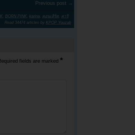
Previous post →
NK
,
BORN PINK
,
karina
,
คอนเสิร์ต
,
คาริ
Read 34474 articles by
KPOP Youzab
*
equired fields are marked