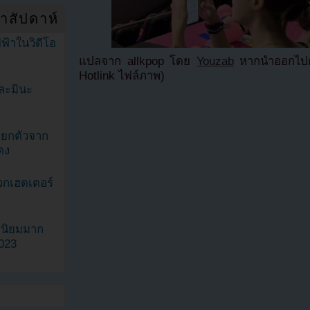
ำสัปดาห์
ฟ้าในวิดีโอ
แปลจาก allkpop โดย
Youzab
หากนำออกไปกร
Hotlink ไฟล์ภาพ)
ละมินะ
ะแยกตัวจาก
ดง
วกเฮดเตอร์
ามนิยมมาก
2023