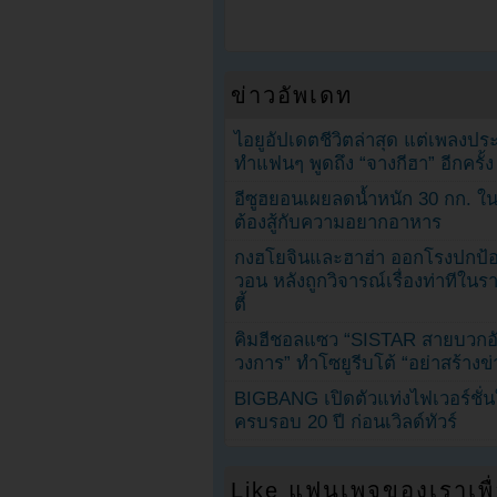
ข่าวอัพเดท
ไอยูอัปเดตชีวิตล่าสุด แต่เพลงป
ทำแฟนๆ พูดถึง “จางกีฮา” อีกครั้ง
อีซูฮยอนเผยลดน้ำหนัก 30 กก. ใน 
ต้องสู้กับความอยากอาหาร
กงฮโยจินและฮาฮ่า ออกโรงปกป้อ
วอน หลังถูกวิจารณ์เรื่องท่าทีใน
ตี้
คิมฮีชอลแซว “SISTAR สายบวกอั
วงการ” ทำโซยูรีบโต้ “อย่าสร้างข่
BIGBANG เปิดตัวแท่งไฟเวอร์ชั่
ครบรอบ 20 ปี ก่อนเวิลด์ทัวร์
Like แฟนเพจของเราเพื