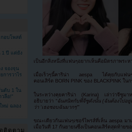
ระกอบโพสต์
1 ปี แต่ยัง
เป็นอีกสิ่งหนึ่งที่แฟนๆอยากเห็นคือมิตรภาพระ
ง จองจุน
รายการวาไร
เมื่อเร็วๆนี้คาริน่า aespa ได้คุยกับแฟนๆแล
คอนเสิร์ต BORN PINK ของ BLACKPINK ในกรุ
นดับ 1 ใน
ในระหว่างคุยคาริน่า (Karina) เล่าว่าจีซูมา
าวลือ!”
อธิบายว่า
“ฉันสนิทกับพี่จีซูดังนั้น (ฉันต้องไปอย
นใหม่ ฉลอง
ว่า ‘เธอชอบฉันมากๆ'”
ขณะเดียวกันแฟนๆเซอร์ไพรส์ที่เห็น aespa ม
เมื่อวันที่ 17 กันยายนซึ่งเป็นคอนเสิร์ตสุดท้าย
่อติดตาม