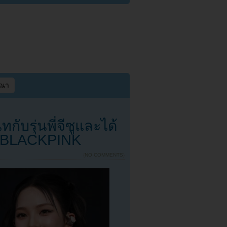
ษณา
กับรุ่นพี่จีซูและได้
อง BLACKPINK
{
NO COMMENTS
}