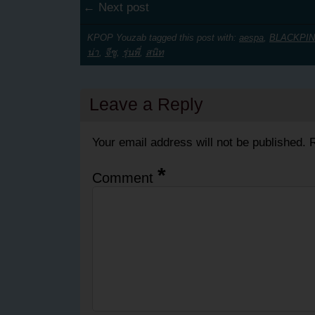
← Next post
KPOP Youzab tagged this post with:
aespa
,
BLACKPI
น่า
,
จีซู
,
รุ่นพี่
,
สนิท
Leave a Reply
Your email address will not be published.
R
*
Comment