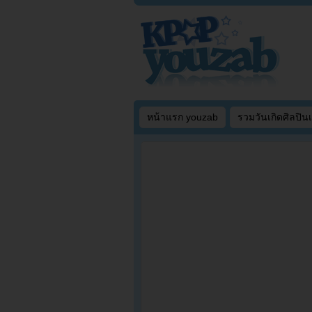
หน้าแรก youzab
รวมวันเกิดศิลปิน