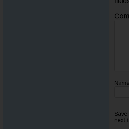
fiel
Com
Nam
Save 
next 