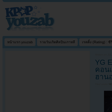
หน้าแรก youzab
รวมวันเกิดศิลปินเกาหลี
เรตติ้ง (Rating) : ซีรี
Written on
JUL
YG En
คอนเ
ฮานอ
Filed under
N