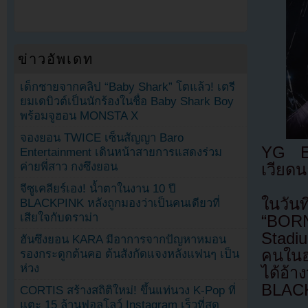
ข่าวอัพเดท
เด็กชายจากคลิป “Baby Shark” โตแล้ว! เตรี
ยมเดบิวต์เป็นนักร้องในชื่อ Baby Shark Boy
พร้อมจูฮอน MONSTA X
จองยอน TWICE เซ็นสัญญา Baro
YG En
Entertainment เดินหน้าสายการแสดงร่วม
ค่ายพี่สาว กงซึงยอน
เวียด
จีซูเคลียร์เอง! น้ำตาในงาน 10 ปี
ในวัน
BLACKPINK หลังถูกมองว่าเป็นคนเดียวที่
เสียใจกับดราม่า
“BORN
Stadi
ฮันซึงยอน KARA มีอาการจากปัญหาหมอน
คนในฮ
รองกระดูกต้นคอ ต้นสังกัดแจงหลังแฟนๆ เป็น
ห่วง
ได้อ้า
BLACK
CORTIS สร้างสถิติใหม่! ขึ้นแท่นวง K-Pop ที่
แตะ 15 ล้านฟอลโลว์ Instagram เร็วที่สุด