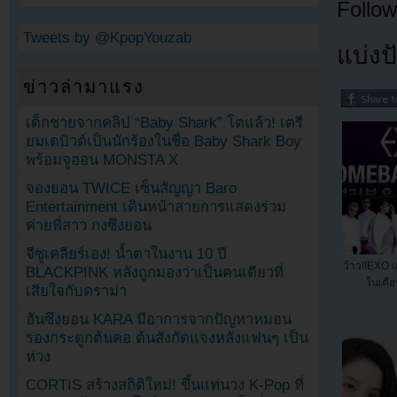
Follow
Tweets by @KpopYouzab
แบ่งปั
ข่าวล่ามาแรง
เด็กชายจากคลิป “Baby Shark” โตแล้ว! เตรี
ยมเดบิวต์เป็นนักร้องในชื่อ Baby Shark Boy
พร้อมจูฮอน MONSTA X
จองยอน TWICE เซ็นสัญญา Baro
Entertainment เดินหน้าสายการแสดงร่วม
ค่ายพี่สาว กงซึงยอน
จีซูเคลียร์เอง! น้ำตาในงาน 10 ปี
ว้าว!!EXO เ
BLACKPINK หลังถูกมองว่าเป็นคนเดียวที่
ในเดือ
เสียใจกับดราม่า
ฮันซึงยอน KARA มีอาการจากปัญหาหมอน
รองกระดูกต้นคอ ต้นสังกัดแจงหลังแฟนๆ เป็น
ห่วง
CORTIS สร้างสถิติใหม่! ขึ้นแท่นวง K-Pop ที่