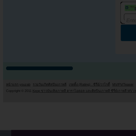
หน้าแรก youzab
รวมวันเกิดศิลปินเกาหลี
เรตติ้ง (Rating) : ซีรี่ย์/วาไรตี้
MV/PV/Teaser
Copyright © 2011
Kpop ข่าวบันเทิงเกาหลี ดาราไอดอล และศิลปินเกาหลี ซีรี่ย์เกาหลี MV เ