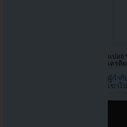
แปลจา
เครดิต
ผู้กำ
เขาไป
Filed under
U