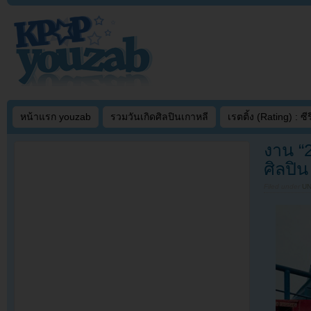
หน้าแรก youzab
รวมวันเกิดศิลปินเกาหลี
เรตติ้ง (Rating) : ซีรี
งาน “
ศิลปิ
Filed under
U