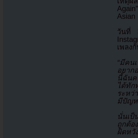
เหตุผ
Again
Asian
วันที
Insta
เพลงกั
“มีคนเ
อยากอธ
นี้ฉั
ได้ทัก
ระหว่า
มีปัญ
นั่นเป
ถูกต้อง
ผิดหวั