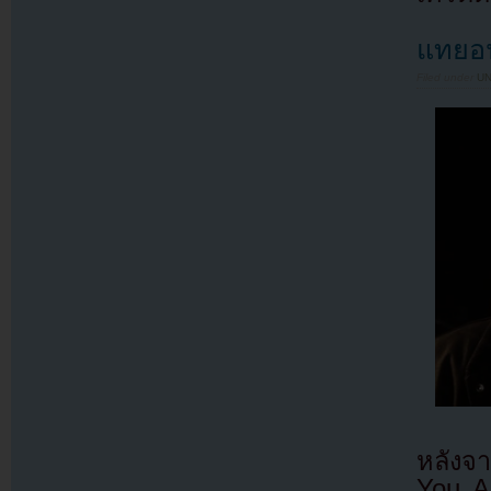
แทยอน
Filed under
U
หลังจ
You A