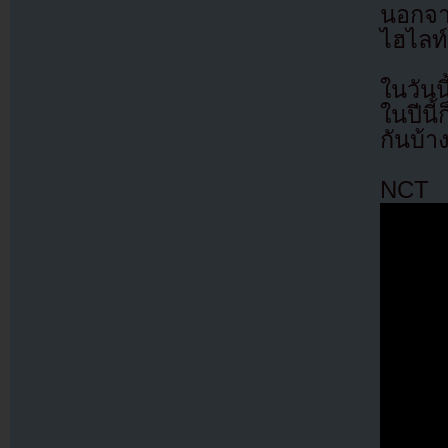
นอกจ
ไฮไลท
ในวันน
ในปีนี
กันบ้า
NCT