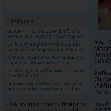
ข่าวอัพเดท
BLACKPINK ขอโทษ BLINK อีกครั้งในวัน
ครบรอบ 10 ปี ยอมรับ “รู้ว่าวันนี้สำคัญมาก”
งาน “
ยูอาอินเผยโมเมนต์สนิทกับเพื่อนหนุ่ม หลัง
MAMA” 
หายจากสื่อไปพักใหญ่ แฟนๆจับตาชีวิตล่าสุด
แต่การ
“มือสั่นจนแฟนๆเป็นห่วง” ฮันซึงยอนเผยภาพ
อย่างใ
ล่าสุด ทำหลายคนสงสัยเรื่องสุขภาพ
นานะปรากฏตัวกับลุคใหม่ สะดุดตาด้วยภาพ
ศิลปิน
ลักษณ์ที่เปลี่ยนไป
เรื่อ
บยอนอูซอกเคยเซอร์ไพรส์ไอยูด้วยเค้กสั่งทำ
เกิดข
พิเศษ แฟนๆเพิ่งสังเกตหลังผ่านมา 3 เดือน
Perfo
และยั
Like แฟนเพจของเราเพื่อติดตาม
GOT7 