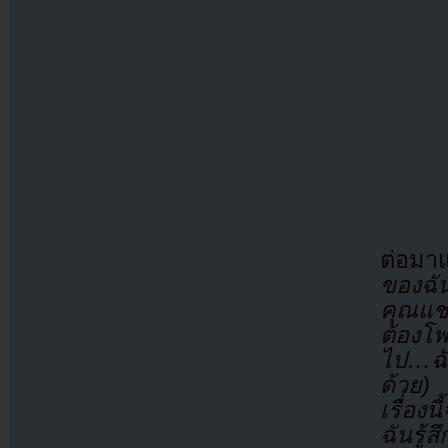
ต่อมา
ของฉั
คุณแช
ต้องโ
ไป…ฉัน
ด้วย) 
เรื่อง
ฉันรู้