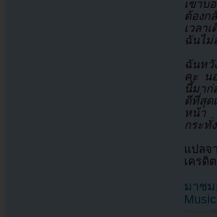
เขาบอก
ต้องก
เวลาเด
ฉันไม่
ฉันหวั
คะ นอก
นี้มาก
ดีที่ส
หน้า 
กระทั่
แปลจา
เครดิต
มาชมก
Music
Filed under
U