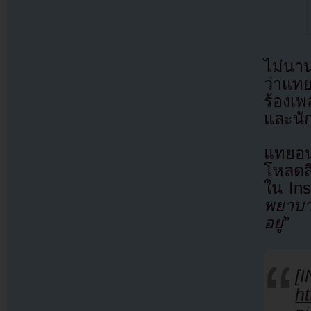
ไม่นาน
ว่าแทย
ร้องเ
และนัก
แทยอน
โหลดสิ
ใน In
พยาบาล
อยู่”
[
ht