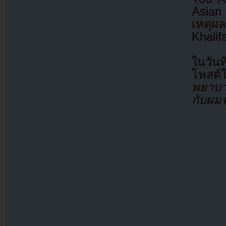
Asian
เหตุผล
Khalif
ในวันท
โพสต์ใ
พยาบาล
กับผมจ