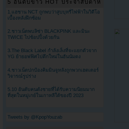
5 อันดับข่าว HOT ประจำสัปดาห์
1.แฮชาน NCT ถูกพบว่าสูบบุหรี่ไฟฟ้าในวิดีโอ
เบื้องหลังฝึกซ้อม
2.ชาวเน็ตพบลิซ่า BLACKPINK และมินะ
TWICE ไปช้อปปิ้งด้วยกัน
3.The Black Label กำลังเล็งที่จะแยกตัวจาก
YG ย้ายอฟฟิศไปตึกใหม่ในฮันนัมดง
4.ชาวเน็ตปกป้องคิมมินจูหลังถูกพวกเฮดเตอร์
วิจารณ์รูปร่าง
5.10 อันดับคนดังชายที่ได้รับความนิยมมาก
ที่สุดในหมู่เกย์ในเกาหลีใต้ของปี 2023
Tweets by @KpopYouzab