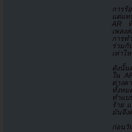
การร้
แต่แท
AR ที่
เพลงสด
การทำ
ร่วมกั
เท่าไห
ดังนั้
ใน AR
ต่างคา
ทั้งห
ทำแบบน
ร้าย 
มันจึงต
ก่อนวั