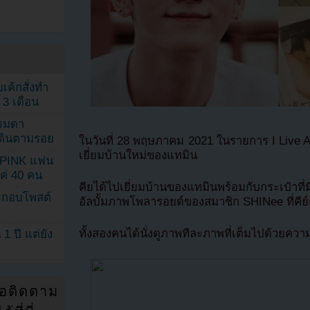
เค้กสั่งทำ
 3 เดือน
รรมดา
ดเดินตามรอย
ในวันที่ 28 พฤษภาคม 2021 ในรายการ I Live A
เยี่ยมบ้านใหม่ของแทมิน
KPINK แฟน
แค่ 40 คน
คียได้ไปเยี่ยมบ้านของแทมินพร้อมกับกระเป๋
ระกอบโพสต์
อัลบั้มภาพโพลารอยด์ของสมาชิก SHINee ที่คีย์ถ่
ทั้งสองคนได้นั่งดูภาพทีละภาพที่เต็มไปด้วย
1 ปี แต่ยัง
่อติดตาม