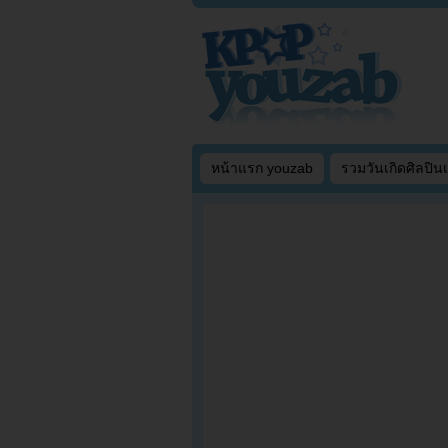
หน้าแรก youzab
รวมวันเกิดศิลปิน