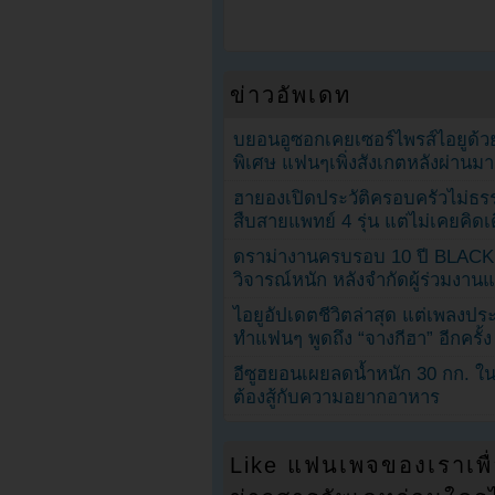
ข่าวอัพเดท
บยอนอูซอกเคยเซอร์ไพรส์ไอยูด้วย
พิเศษ แฟนๆเพิ่งสังเกตหลังผ่านมา
ฮายองเปิดประวัติครอบครัวไม่ธ
สืบสายแพทย์ 4 รุ่น แต่ไม่เคยคิ
ดราม่างานครบรอบ 10 ปี BLAC
วิจารณ์หนัก หลังจำกัดผู้ร่วมงาน
ไอยูอัปเดตชีวิตล่าสุด แต่เพลงป
ทำแฟนๆ พูดถึง “จางกีฮา” อีกครั้ง
อีซูฮยอนเผยลดน้ำหนัก 30 กก. ใน 
ต้องสู้กับความอยากอาหาร
Like แฟนเพจของเราเพื