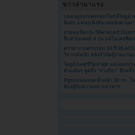
ข่าวล่ามาแรง
บยอนอูซอกเคยเซอร์ไพรส์ไอยูด้วย
พิเศษ แฟนๆเพิ่งสังเกตหลังผ่านมา
ฮายองเปิดประวัติครอบครัวไม่ธ
สืบสายแพทย์ 4 รุ่น แต่ไม่เคยคิ
ดราม่างานครบรอบ 10 ปี BLAC
วิจารณ์หนัก หลังจำกัดผู้ร่วมงาน
ไอยูอัปเดตชีวิตล่าสุด แต่เพลงป
ทำแฟนๆ พูดถึง “จางกีฮา” อีกครั้ง
อีซูฮยอนเผยลดน้ำหนัก 30 กก. ใน 
ต้องสู้กับความอยากอาหาร