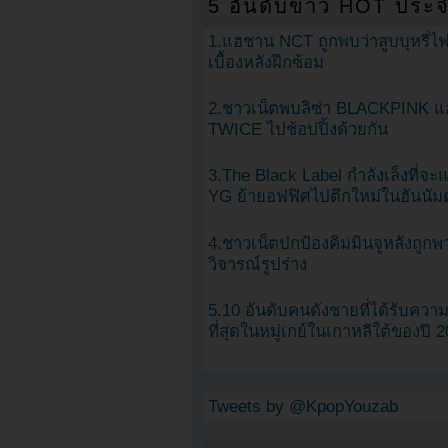
5 อันดับข่าว HOT ประจ
1.แฮชาน NCT ถูกพบว่าสูบบุหรี่ไฟ
เบื้องหลังฝึกซ้อม
2.ชาวเน็ตพบลิซ่า BLACKPINK แ
TWICE ไปช้อปปิ้งด้วยกัน
3.The Black Label กำลังเล็งที่จ
YG ย้ายอฟฟิศไปตึกใหม่ในฮันนัม
4.ชาวเน็ตปกป้องคิมมินจูหลังถูกพ
วิจารณ์รูปร่าง
5.10 อันดับคนดังชายที่ได้รับคว
ที่สุดในหมู่เกย์ในเกาหลีใต้ของปี 
Tweets by @KpopYouzab