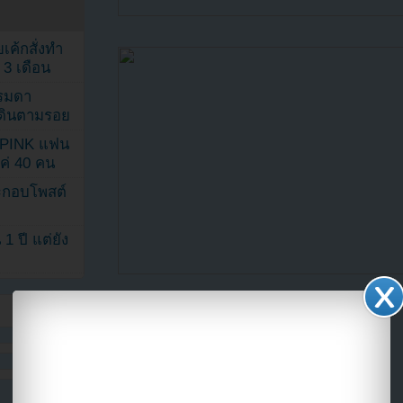
เค้กสั่งทำ
 3 เดือน
รรมดา
ดเดินตามรอย
KPINK แฟน
แค่ 40 คน
ระกอบโพสต์
1 ปี แต่ยัง