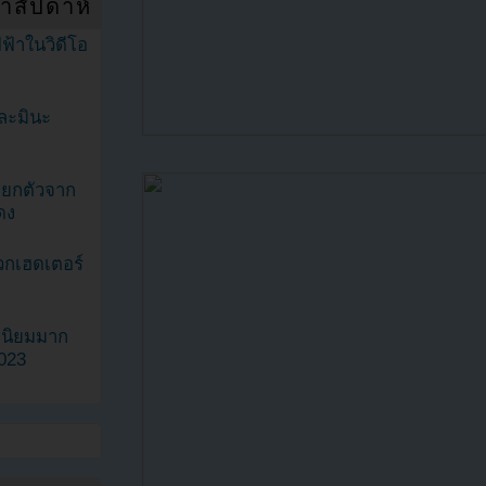
ำสัปดาห์
ฟ้าในวิดีโอ
ละมินะ
ะแยกตัวจาก
ดง
วกเฮดเตอร์
ามนิยมมาก
2023