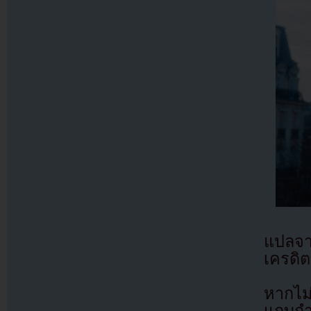
แปลจ
เครดิต
หากไม