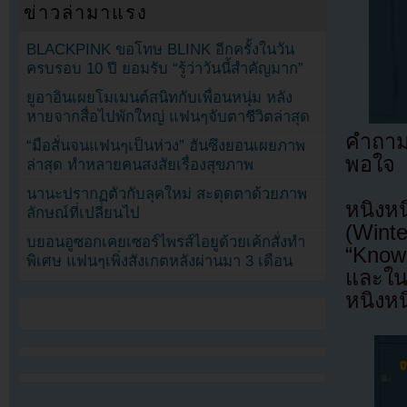
ข่าวล่ามาแรง
BLACKPINK ขอโทษ BLINK อีกครั้งในวัน
ครบรอบ 10 ปี ยอมรับ “รู้ว่าวันนี้สำคัญมาก”
ยูอาอินเผยโมเมนต์สนิทกับเพื่อนหนุ่ม หลัง
หายจากสื่อไปพักใหญ่ แฟนๆจับตาชีวิตล่าสุด
คำถาม
“มือสั่นจนแฟนๆเป็นห่วง” ฮันซึงยอนเผยภาพ
พอใจ
ล่าสุด ทำหลายคนสงสัยเรื่องสุขภาพ
นานะปรากฏตัวกับลุคใหม่ สะดุดตาด้วยภาพ
หนิงห
ลักษณ์ที่เปลี่ยนไป
(Wint
บยอนอูซอกเคยเซอร์ไพรส์ไอยูด้วยเค้กสั่งทำ
“Knowi
พิเศษ แฟนๆเพิ่งสังเกตหลังผ่านมา 3 เดือน
และในว
หนิงหน