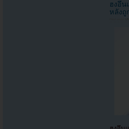
ฮงอึน
หลังถ
Filed under
U
ฮงอึน