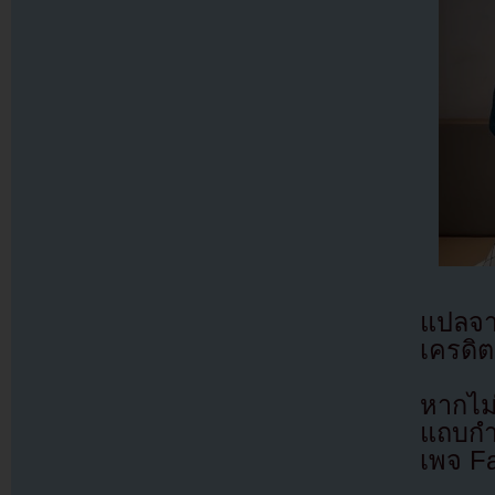
แปลจ
เครดิต
หากไม
แถบกำล
เพจ F