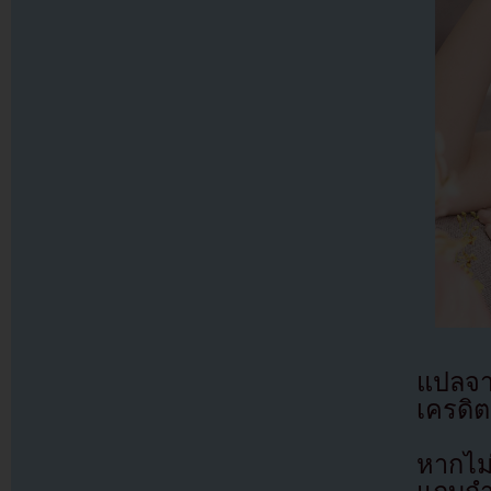
แปลจ
เครดิต
หากไม