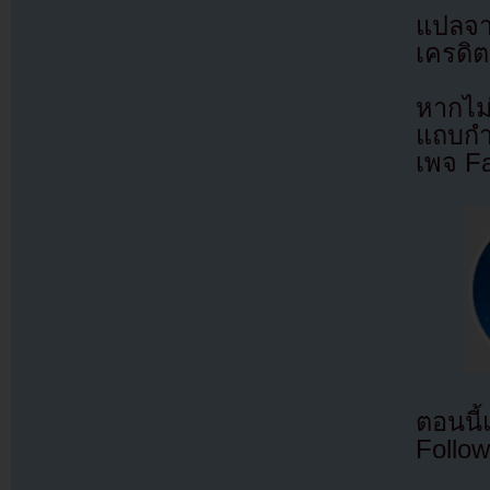
แปลจ
เครดิต
หากไม
แถบกำล
เพจ F
ตอนนี
Follow