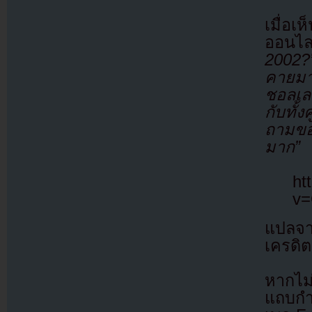
เมื่อเ
ออนไ
2002
คายมา
ชอลเ
กับทั้งค
ถามขอ
มาก”
ht
v=
แปลจ
เครดิต
หากไม
แถบกำล