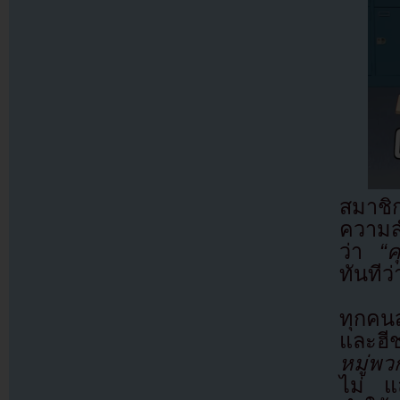
สมาชิก
ความส
ว่า
“ค
ทันทีว
ทุกคน
และฮี
หมู่พ
ไม่ แ