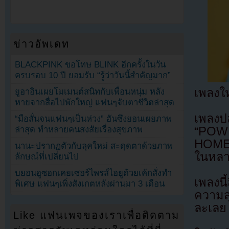
ข่าวอัพเดท
BLACKPINK ขอโทษ BLINK อีกครั้งในวัน
ครบรอบ 10 ปี ยอมรับ “รู้ว่าวันนี้สำคัญมาก”
เพลงใ
ยูอาอินเผยโมเมนต์สนิทกับเพื่อนหนุ่ม หลัง
หายจากสื่อไปพักใหญ่ แฟนๆจับตาชีวิตล่าสุด
เพลงป
“มือสั่นจนแฟนๆเป็นห่วง” ฮันซึงยอนเผยภาพ
ล่าสุด ทำหลายคนสงสัยเรื่องสุขภาพ
“POW
HOME”
นานะปรากฏตัวกับลุคใหม่ สะดุดตาด้วยภาพ
ในหลา
ลักษณ์ที่เปลี่ยนไป
บยอนอูซอกเคยเซอร์ไพรส์ไอยูด้วยเค้กสั่งทำ
เพลงนี
พิเศษ แฟนๆเพิ่งสังเกตหลังผ่านมา 3 เดือน
ความส
ละเลย
Like แฟนเพจของเราเพื่อติดตาม