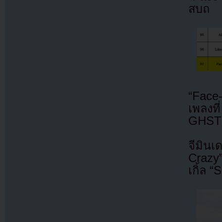
สบถ
“Face-
เพลงท
GHST
จีมินเ
Crazy”
เกิ้ล 