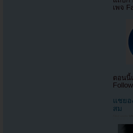
แถบกำล
เพจ F
ตอนนี
Follow
แชยอง
สม
Filed under
U