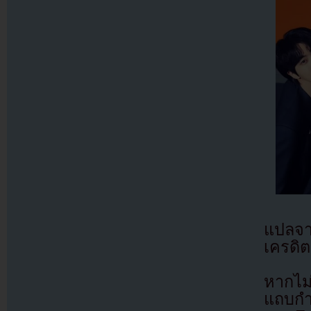
แปลจ
เครดิต
หากไม
แถบกำล