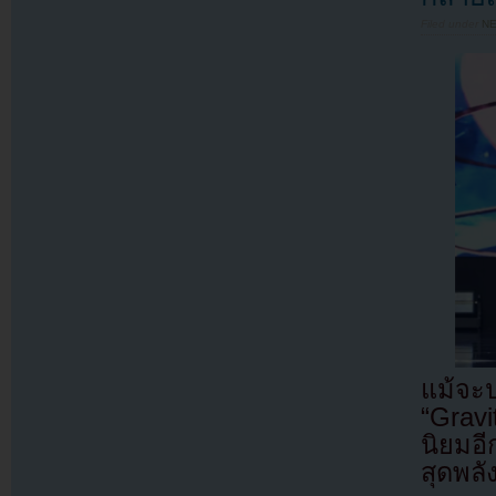
Filed under
N
แม้จะ
“Grav
นิยมอ
สุดพลั