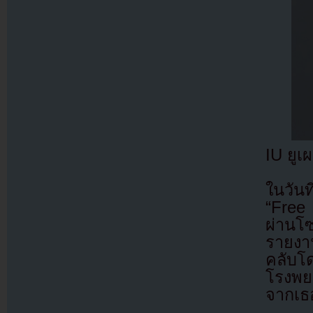
IU ยูเ
ในวัน
“Free
ผ่านโ
รายงาน
คลับโด
โรงพย
จากเธ