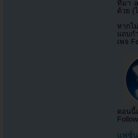
ที่มา
ด้วย (
หากไม
แถบกำล
เพจ F
ตอนนี
Follow
แฟชั่