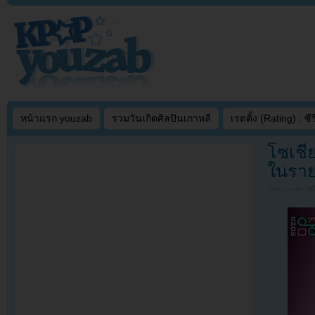
หน้าแรก youzab
รวมวันเกิดศิลปินเกาหลี
เรตติ้ง (Rating) : ซีรี
โซเชี
ในราย
Filed under
N