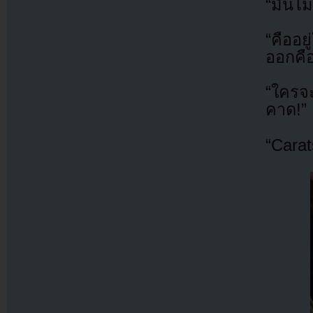
“มันไม่
“คืออย
ออกคือ
“ใครจ
คาด!”
“Carat