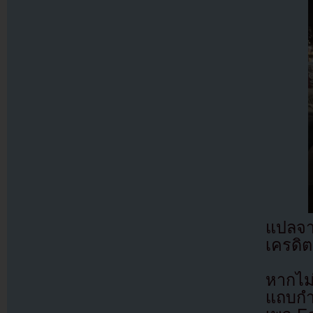
แปลจ
เครดิต
หากไม
แถบกำล