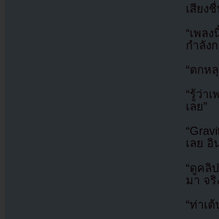
เสียงช
“เพลง
กำลังก
“ตกหลุ
“รู้ว่า
เลย”
“Gravi
เลย อ
“ดูคลิ
มา จริ
“ท่าเต