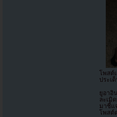
โพสต์
ประเด็
ยูอาอิ
ละเมิ
มาชี้แ
โพสต์