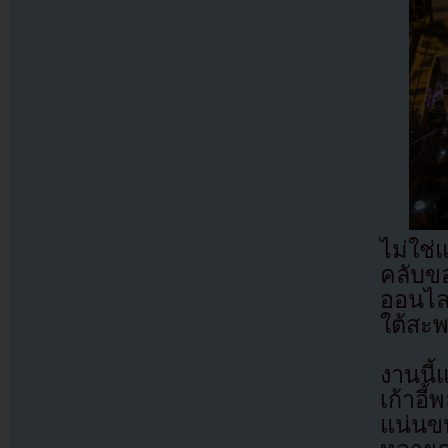
ไม่ใช
คลับข
ออนไล
ใต้สะพา
งานนี
เก้าอ
แน่นขน