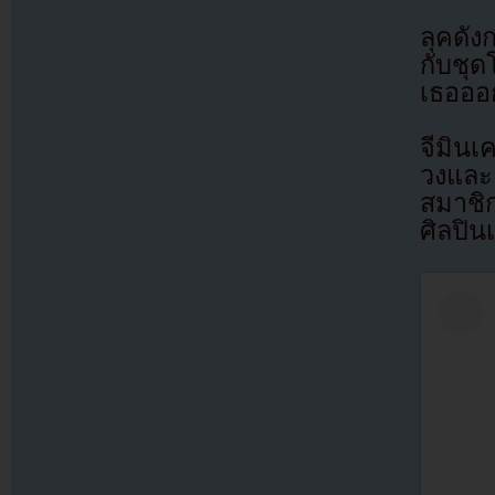
ลุคดัง
กับชุด
เธอออ
จีมิน
วงและล
สมาชิ
ศิลปิน