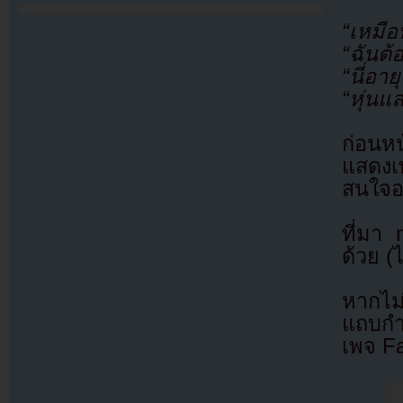
“เหมือ
“ฉันต้
“นี่อา
“หุ่นแ
ก่อนห
แสดงเ
สนใจอ
ที่มา
ด้วย (
หากไม
แถบกำล
เพจ F