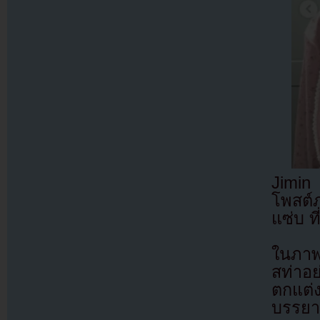
Jimin 
โพสต์ภ
แซ่บ ท
ในภาพ
สท่าอ
ตกแต่
บรรยา