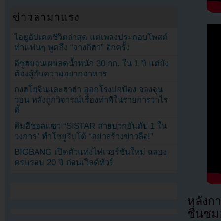
ข่าวล่ามาแรง
ไอยูอัปเดตชีวิตล่าสุด แต่เพลงประกอบโพสต์
ทำแฟนๆ พูดถึง “จางกีฮา” อีกครั้ง
อีซูฮยอนเผยลดน้ำหนัก 30 กก. ใน 1 ปี แต่ยัง
ต้องสู้กับความอยากอาหาร
กงฮโยจินและฮาฮ่า ออกโรงปกป้อง จองจุน
วอน หลังถูกวิจารณ์เรื่องท่าทีในรายการวาไร
ตี้
คิมฮีชอลแซว “SISTAR สายบวกอันดับ 1 ใน
วงการ” ทำโซยูรีบโต้ “อย่าสร้างข่าวลือ!”
BIGBANG เปิดตัวแท่งไฟเวอร์ชั่นใหม่ ฉลอง
ครบรอบ 20 ปี ก่อนเวิลด์ทัวร์
หลังก
ชื่นชม