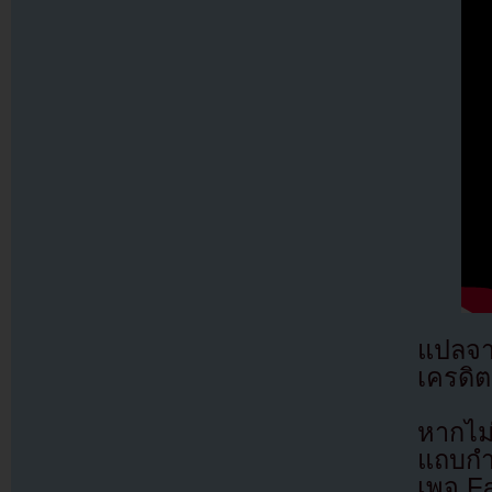
แปลจ
เครดิต
หากไม
แถบกำล
เพจ F