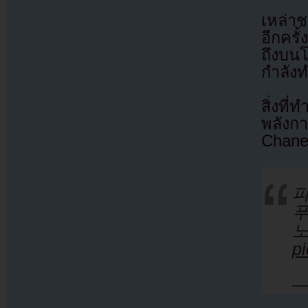
เหล่าช
อีกครั
ถึงบนโ
กำลังท
สิ่งที
พลังก
Chane
푸
p
—