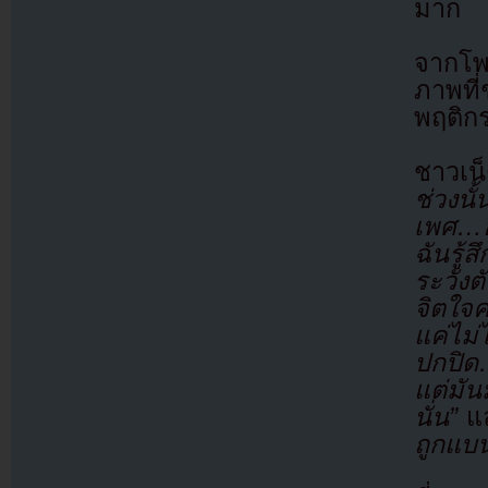
มาก
จากโพส
ภาพที่
พฤติก
ชาวเน
ช่วงน
เพศ…
ฉันรู
ระวัง
จิตใจ
แค่ไม่
ปกปิด…
แต่มั
นั่น”
แ
ถูกแบน