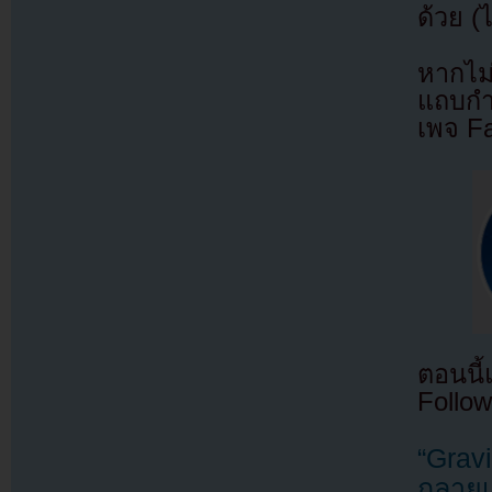
ด้วย (
หากไม
แถบกำล
เพจ F
ตอนนี
Follow
“Gravi
กลายเ