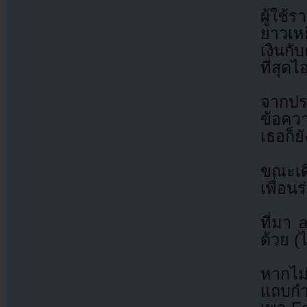
ผู้ใช้
ยาวเหย
เงินกั
ที่สุดไ
จากประ
ข้อควา
เธอก็ย
ขณะเดี
เพื่อน
ที่มา
ด้วย (
หากไม
แถบกำล