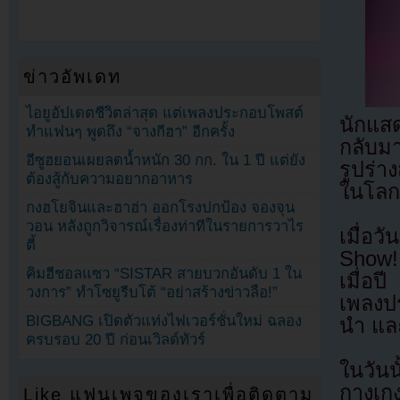
ข่าวอัพเดท
ไอยูอัปเดตชีวิตล่าสุด แต่เพลงประกอบโพสต์
นักแส
ทำแฟนๆ พูดถึง “จางกีฮา” อีกครั้ง
กลับมา
อีซูฮยอนเผยลดน้ำหนัก 30 กก. ใน 1 ปี แต่ยัง
รูปร่า
ต้องสู้กับความอยากอาหาร
ในโลก
กงฮโยจินและฮาฮ่า ออกโรงปกป้อง จองจุน
วอน หลังถูกวิจารณ์เรื่องท่าทีในรายการวาไร
เมื่อ
ตี้
Show!
คิมฮีชอลแซว “SISTAR สายบวกอันดับ 1 ใน
เมื่อป
วงการ” ทำโซยูรีบโต้ “อย่าสร้างข่าวลือ!”
เพลงป
BIGBANG เปิดตัวแท่งไฟเวอร์ชั่นใหม่ ฉลอง
นำ แล
ครบรอบ 20 ปี ก่อนเวิลด์ทัวร์
ในวัน
กางเกง
Like แฟนเพจของเราเพื่อติดตาม