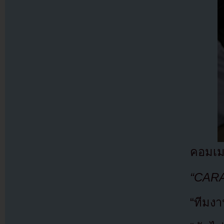
คอมเม
“CARAT
“ทีมง