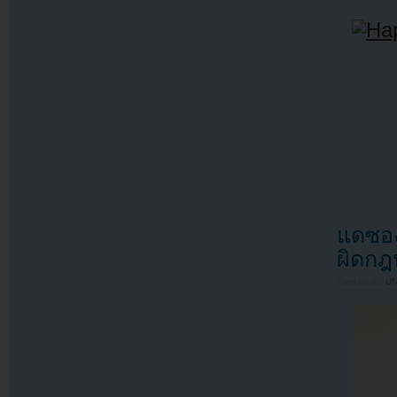
แดซอง
ผิดกฎห
Filed under
U