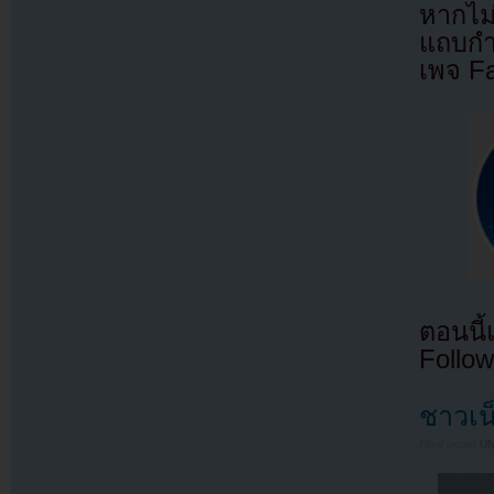
หากไม
แถบกำล
เพจ F
ตอนนี
Follow
ชาวเน
Filed under
U