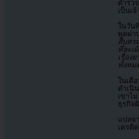
ตำรวจ
เป็นเจ
ในวัน
พูดผ่
สืบสว
ที่ละ
เรื่อง
ทั้งห
ในเดือ
ดำเนิ
เขาไม่
ธุรกิ
แปลจ
เครดิต