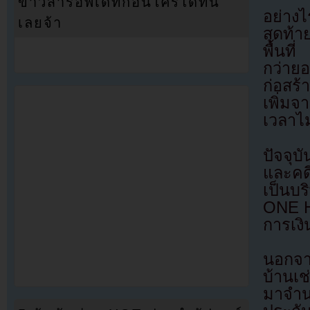
ข่าวสารอัพเดทก่อนใครได้ที่นี่
อย่างไ
เลยจ้า
สุดท้า
พื้นที่
กว่ายอ
ก่อสร้
เพิ่ม
เวลาไ
ปัจจุบ
และคดี
เป็นบ
ONE HU
การเงิน
นอกจาก
บ้านเช
มาจำน