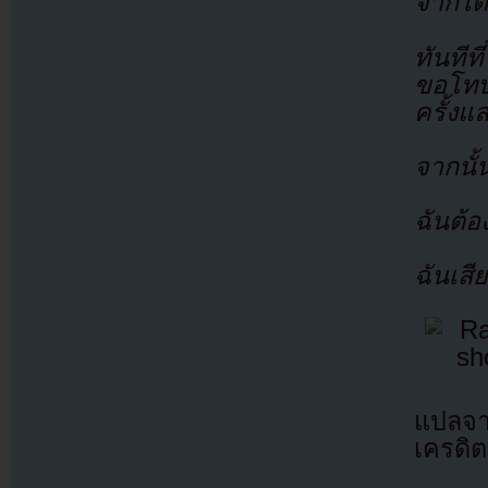
จากได้
ทันทีท
ขอโทษด
ครั้งแ
จากนั้
ฉันต้
ฉันเสี
แปลจ
เครดิต