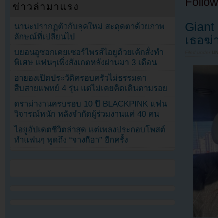
Follow
ข่าวล่ามาแรง
Giant
นานะปรากฏตัวกับลุคใหม่ สะดุดตาด้วยภาพ
ลักษณ์ที่เปลี่ยนไป
เธอฆ่
บยอนอูซอกเคยเซอร์ไพรส์ไอยูด้วยเค้กสั่งทำ
Filed under
U
พิเศษ แฟนๆเพิ่งสังเกตหลังผ่านมา 3 เดือน
ฮายองเปิดประวัติครอบครัวไม่ธรรมดา
สืบสายแพทย์ 4 รุ่น แต่ไม่เคยคิดเดินตามรอย
ดราม่างานครบรอบ 10 ปี BLACKPINK แฟน
วิจารณ์หนัก หลังจำกัดผู้ร่วมงานแค่ 40 คน
ไอยูอัปเดตชีวิตล่าสุด แต่เพลงประกอบโพสต์
ทำแฟนๆ พูดถึง “จางกีฮา” อีกครั้ง