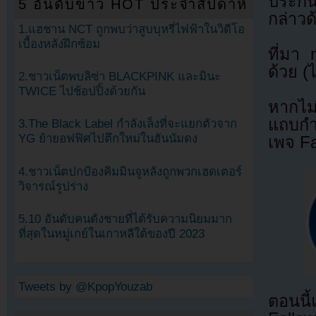
ประกั
5 อันดับข่าว HOT ประจำสัปดาห์
กล่าวด
1.แฮชาน NCT ถูกพบว่าสูบบุหรี่ไฟฟ้าในวิดีโอ
เบื้องหลังฝึกซ้อม
ที่มา
ด้วย (
2.ชาวเน็ตพบลิซ่า BLACKPINK และมินะ
TWICE ไปช้อปปิ้งด้วยกัน
หากไม
แถบกำล
3.The Black Label กำลังเล็งที่จะแยกตัวจาก
YG ย้ายอฟฟิศไปตึกใหม่ในฮันนัมดง
เพจ F
4.ชาวเน็ตปกป้องคิมมินจูหลังถูกพวกเฮดเตอร์
วิจารณ์รูปร่าง
5.10 อันดับคนดังชายที่ได้รับความนิยมมาก
ที่สุดในหมู่เกย์ในเกาหลีใต้ของปี 2023
Tweets by @KpopYouzab
ตอนนี