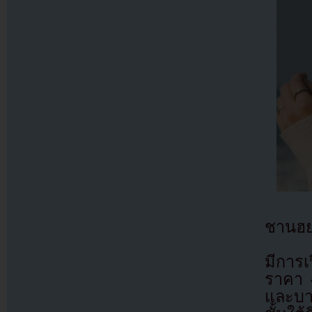
ชานฮย
มีการเ
ราคา 4
และบาร