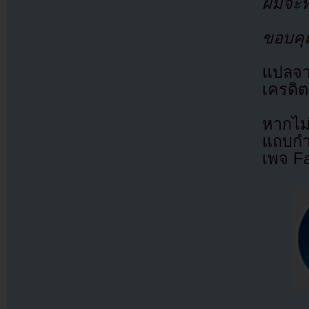
ผมจะทำใ
ขอบคุ
แปลจ
เครดิต
หากไม
แถบกำล
เพจ F