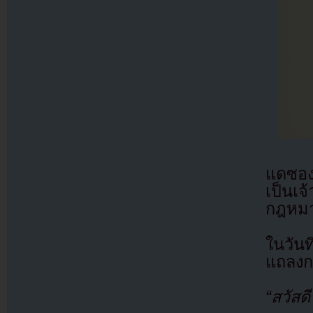
แดซอง
เป็นเจ้
กฎหม
ในวั
แถลงก
“สวัสด