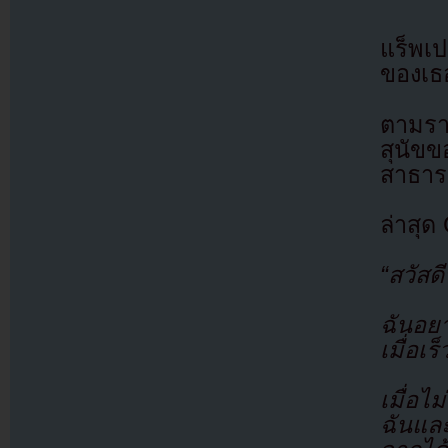
แร็พเป
ของเธ
ตามราย
สุนัข
สาธาร
ล่าสุด
“สวัสดี
ฉันอยา
เมื่อเร็
เมื่อไ
ฉันและ