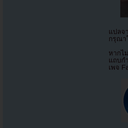
แปลจา
กรุณาใ
หากไม
แถบกำล
เพจ F