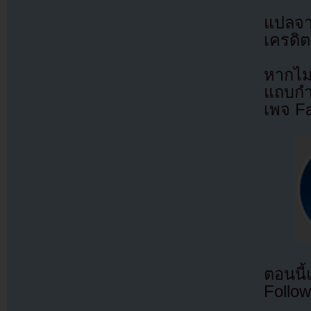
แปลจ
เครดิต
หากไม
แถบกำล
เพจ F
ตอนนี
Follow