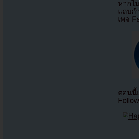
หากไม
แถบกำล
เพจ F
ตอนนี
Follow