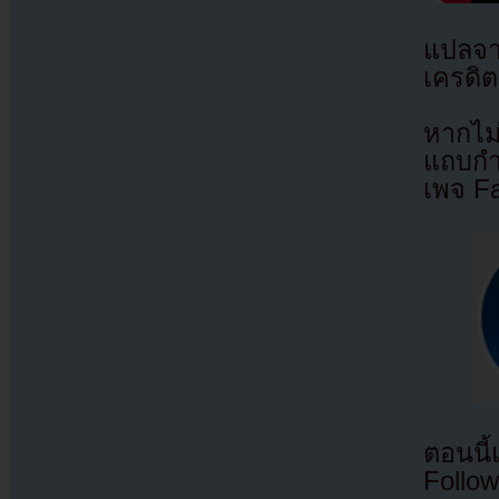
แปลจ
เครดิต
หากไม
แถบกำล
เพจ F
ตอนนี
Follow