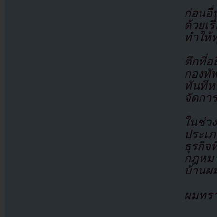
ก่อนอ
ด้วยเร
ทำให้ท
ตึกที่อ
กองทัพ
ทันที
จัดกา
ในช่วง
ประเภท
ธุรกิ
กฎหมา
บ้านผม
ผมทรา