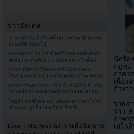
ข่าวอัพเดท
นานะปรากฏตัวกับลุคใหม่ สะดุดตาด้วยภาพ
ลักษณ์ที่เปลี่ยนไป
บยอนอูซอกเคยเซอร์ไพรส์ไอยูด้วยเค้กสั่งทำ
นักร้
พิเศษ แฟนๆเพิ่งสังเกตหลังผ่านมา 3 เดือน
กฎหมา
ฮายองเปิดประวัติครอบครัวไม่ธรรมดา
อาคาร
สืบสายแพทย์ 4 รุ่น แต่ไม่เคยคิดเดินตามรอย
เนื่อง
ดราม่างานครบรอบ 10 ปี BLACKPINK แฟน
อ้างว่า
วิจารณ์หนัก หลังจำกัดผู้ร่วมงานแค่ 40 คน
ไอยูอัปเดตชีวิตล่าสุด แต่เพลงประกอบโพสต์
รายงาน
ทำแฟนๆ พูดถึง “จางกีฮา” อีกครั้ง
ราว 9
อาคารส
เสร็จสิ
Like แฟนเพจของเราเพื่อติดตาม