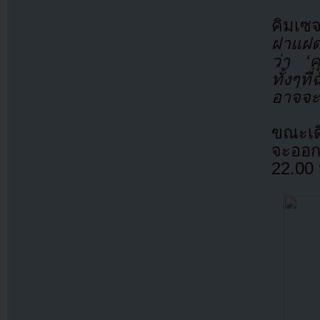
คิมเซ
ฝาแฝด
ว่า ‘ค
ทั้งๆท
อาจจะร
ขณะเด
จะออก
22.00 