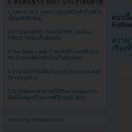
5 อันดับข่าว HOT ประจำสัปดาห์
1.แฮชาน NCT ถูกพบว่าสูบบุหรี่ไฟฟ้าในวิดีโอ
ตอนนี
เบื้องหลังฝึกซ้อม
Follow
2.ชาวเน็ตพบลิซ่า BLACKPINK และมินะ
TWICE ไปช้อปปิ้งด้วยกัน
ดราม่
เรื่อง
3.The Black Label กำลังเล็งที่จะแยกตัวจาก
Filed under
N
YG ย้ายอฟฟิศไปตึกใหม่ในฮันนัมดง
4.ชาวเน็ตปกป้องคิมมินจูหลังถูกพวกเฮดเตอร์
วิจารณ์รูปร่าง
5.10 อันดับคนดังชายที่ได้รับความนิยมมาก
ที่สุดในหมู่เกย์ในเกาหลีใต้ของปี 2023
Tweets by @KpopYouzab