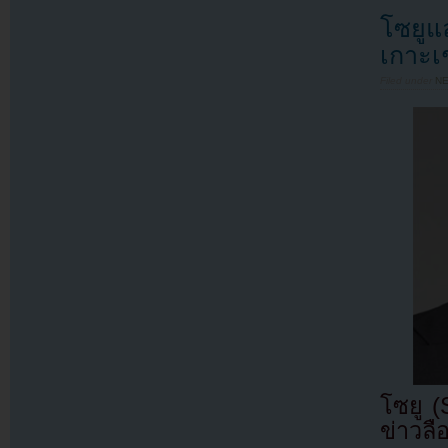
โซยูแ
เกาะเ
Filed under
N
โซยู 
ข่าวลื