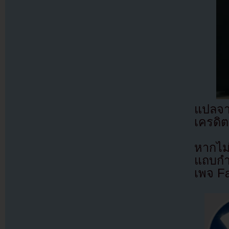
แปลจ
เครดิต
หากไม
แถบกำล
เพจ F