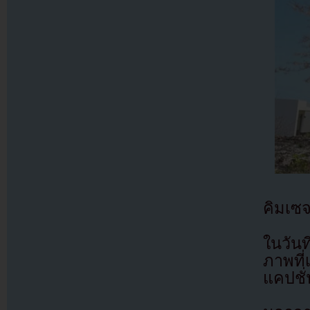
คิมเซจ
ในวัน
ภาพที่
แคปชั่