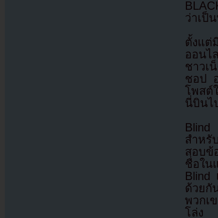
BLACKP
ว่าเป็น
ตั้งแต
ออนไลน
ชาวเน
ชอป อย
โพสต์ใ
นี่บินไ
Blind 
สำหรั
สอบข้
ชื่อใ
Blind
ด้วยก
พวกเขา
โล่ง