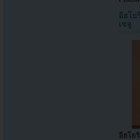
อีฮโย
เชจู
Filed under
N
อีฮโย