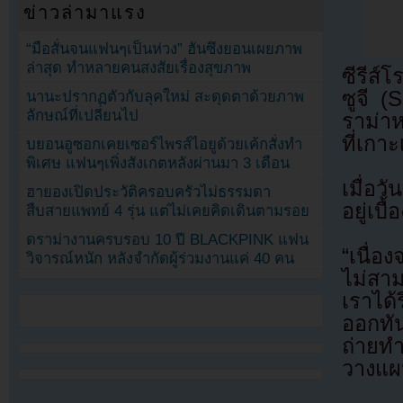
ข่าวล่ามาแรง
“มือสั่นจนแฟนๆเป็นห่วง” ฮันซึงยอนเผยภาพ
ล่าสุด ทำหลายคนสงสัยเรื่องสุขภาพ
ซีรีส์
ซูจี 
นานะปรากฏตัวกับลุคใหม่ สะดุดตาด้วยภาพ
ลักษณ์ที่เปลี่ยนไป
ราม่าห
ที่เกา
บยอนอูซอกเคยเซอร์ไพรส์ไอยูด้วยเค้กสั่งทำ
พิเศษ แฟนๆเพิ่งสังเกตหลังผ่านมา 3 เดือน
เมื่อว
ฮายองเปิดประวัติครอบครัวไม่ธรรมดา
อยู่เบ
สืบสายแพทย์ 4 รุ่น แต่ไม่เคยคิดเดินตามรอย
ดราม่างานครบรอบ 10 ปี BLACKPINK แฟน
“เนื่อ
วิจารณ์หนัก หลังจำกัดผู้ร่วมงานแค่ 40 คน
ไม่สา
เราได้
ออกทัน
ถ่ายท
วางแผน