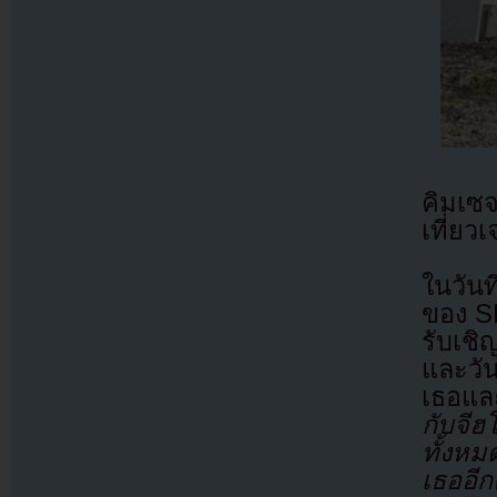
คิมเซจ
เที่ยว
ในวัน
ของ S
รับเช
และวัน
เธอแล
กับจีฮ
ทั้งห
เธออีกค