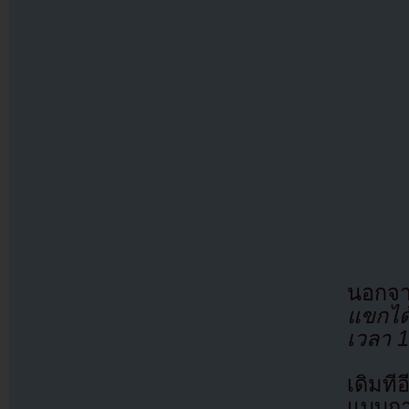
นอกจา
แขกได้
เวลา 1
เดิมที
แบบก