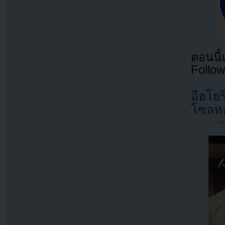
ตอนนี
Follow
อีฮโย
โซลหลั
Filed under
N