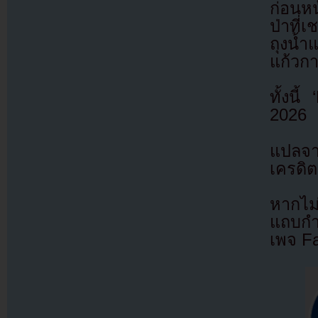
ก่อนหน
ป่าที่
ถุงน้
แก้วก
ทั้งน
2026
แปลจ
เครดิต
หากไม
แถบกำล
เพจ F