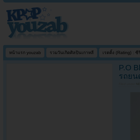
หน้าแรก youzab
รวมวันเกิดศิลปินเกาหลี
เรตติ้ง (Rating) : ซีรี
P.O Bl
รถยนต์
Filed under
N