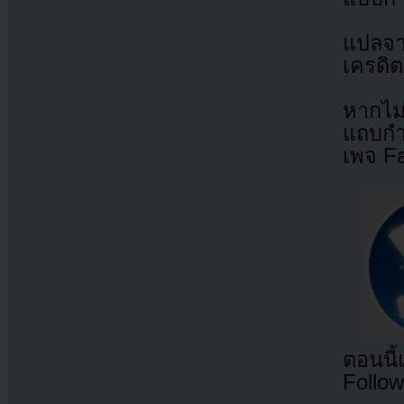
แปลจ
เครดิต
หากไม
แถบกำล
เพจ F
ตอนนี
Follow