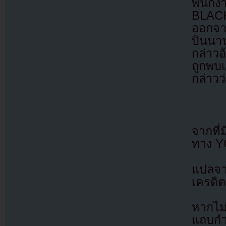
พนักง
BLACK
ออกจา
บินนา
กล่าวอ
ถูกพบ
กล่าวว
จากที่
ทาง YG
แปลจ
เครดิต
หากไม
แถบกำล