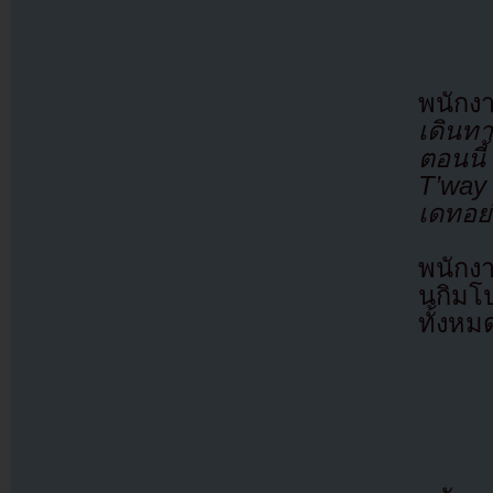
พนักง
เดินท
ตอนนี
T’way
เดทอย่
พนักงา
นกิมโ
ทั้งหม