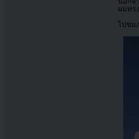
นอกจา
ผมทรง
ไปชมภ