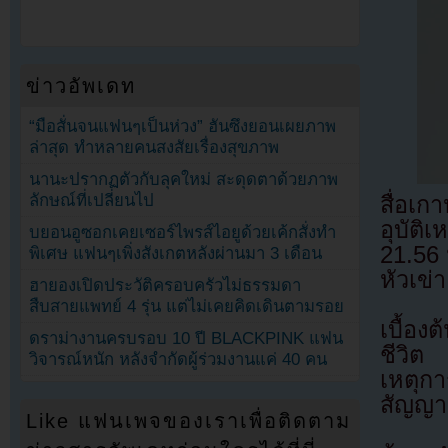
ข่าวอัพเดท
“มือสั่นจนแฟนๆเป็นห่วง” ฮันซึงยอนเผยภาพ
ล่าสุด ทำหลายคนสงสัยเรื่องสุขภาพ
นานะปรากฏตัวกับลุคใหม่ สะดุดตาด้วยภาพ
ลักษณ์ที่เปลี่ยนไป
สื่อเ
อุบัติ
บยอนอูซอกเคยเซอร์ไพรส์ไอยูด้วยเค้กสั่งทำ
21.56 
พิเศษ แฟนๆเพิ่งสังเกตหลังผ่านมา 3 เดือน
หัวเข่
ฮายองเปิดประวัติครอบครัวไม่ธรรมดา
สืบสายแพทย์ 4 รุ่น แต่ไม่เคยคิดเดินตามรอย
เบื้อง
ดราม่างานครบรอบ 10 ปี BLACKPINK แฟน
ชีวิต
วิจารณ์หนัก หลังจำกัดผู้ร่วมงานแค่ 40 คน
เหตุก
สัญญ
Like แฟนเพจของเราเพื่อติดตาม