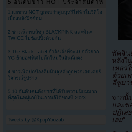
5 อันดับข่าว HOT ประจำสัปดาห์
1.แฮชาน NCT ถูกพบว่าสูบบุหรี่ไฟฟ้าในวิดีโอ
เบื้องหลังฝึกซ้อม
2.ชาวเน็ตพบลิซ่า BLACKPINK และมินะ
TWICE ไปช้อปปิ้งด้วยกัน
3.The Black Label กำลังเล็งที่จะแยกตัวจาก
พัคจิน
YG ย้ายอฟฟิศไปตึกใหม่ในฮันนัมดง
หลังใ
เหลวใ
4.ชาวเน็ตปกป้องคิมมินจูหลังถูกพวกเฮดเตอร์
ด้วยเพ
วิจารณ์รูปร่าง
อีซูมา
5.10 อันดับคนดังชายที่ได้รับความนิยมมาก
จากนั้
ที่สุดในหมู่เกย์ในเกาหลีใต้ของปี 2023
และขอ
ปฏิเสธ
เลย”
Tweets by @KpopYouzab