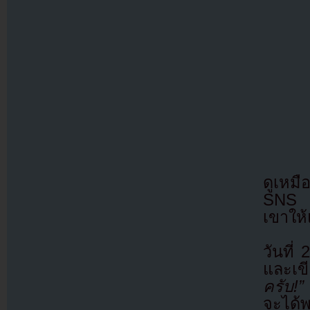
ดูเหมื
SNS ซ
เขาให
วันที
และเข
ครับ!”
จะได้