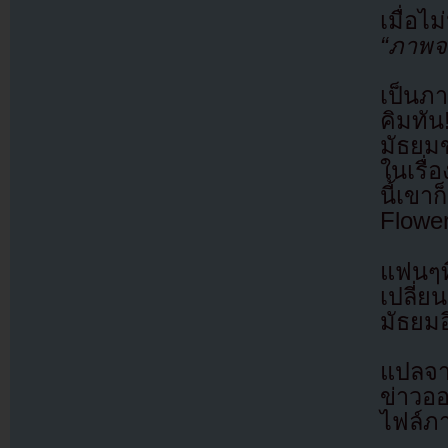
เมื่อไ
“ภาพจ
เป็นภา
คิมทั
มัธยม
ในเรื่
นี้เขา
Flower
แฟนๆที
เปลี่ย
มัธยมอ
แปลจ
ข่าวอ
ไฟล์ภ