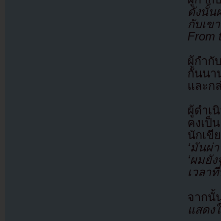
ดังนั
กับเขา
From 
ผู้กำก
กันนาน
และกล
ผู้ดำ
คงเป็น
นักเขี
‘มันผ่
‘ผมยัง
เวลาที
จากนั
แสดงใ