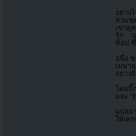
อย่างไ
สวมชุ
เขาดูต
รัก แ
ท็อป ซ
อนึ่ง 
เมษาย
อย่างย
โดยบิ๊
และ “
แปลจ
ให้เคร