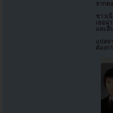
จากตอ
ชาวเน
เธอน่า
และอื่
แปลจ
ต้องก