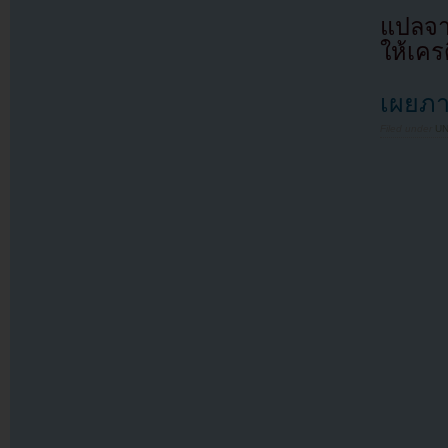
แปลจ
ให้เคร
เผยภา
Filed under
U