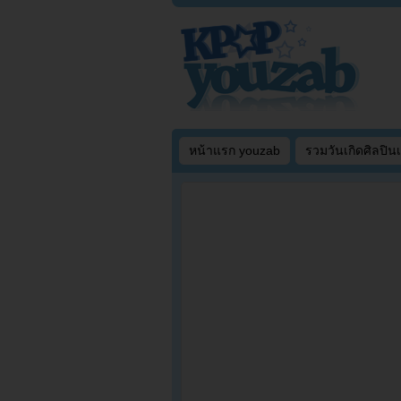
หน้าแรก youzab
รวมวันเกิดศิลปิน