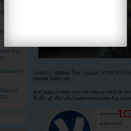
ำสัปดาห์
ฟ้าในวิดีโอ
ละมินะ
ะแยกตัวจาก
ดง
วกเฮดเตอร์
แปลจาก allkpop โดย
Youzab
หากนำออกไปกร
Hotlink ไฟล์ภาพ)
ามนิยมมาก
หากไม่ต้องการพลาดข่าวสารอย่างรวดเร็วจาก
2023
ลืมติ๊ก
เลือกเห็นโพสต์ก่อนของเพจ Facebo