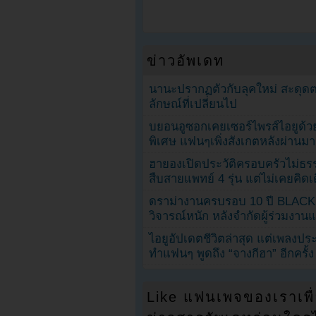
ข่าวอัพเดท
นานะปรากฏตัวกับลุคใหม่ สะดุด
ลักษณ์ที่เปลี่ยนไป
บยอนอูซอกเคยเซอร์ไพรส์ไอยูด้วย
พิเศษ แฟนๆเพิ่งสังเกตหลังผ่านมา
ฮายองเปิดประวัติครอบครัวไม่ธ
สืบสายแพทย์ 4 รุ่น แต่ไม่เคยคิ
ดราม่างานครบรอบ 10 ปี BLAC
วิจารณ์หนัก หลังจำกัดผู้ร่วมงาน
ไอยูอัปเดตชีวิตล่าสุด แต่เพลงป
ทำแฟนๆ พูดถึง “จางกีฮา” อีกครั้ง
Like แฟนเพจของเราเพื