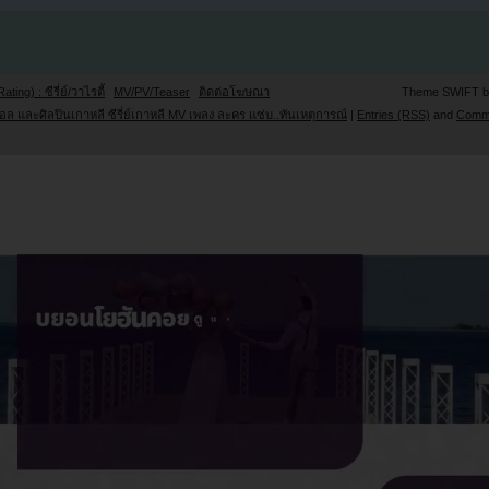
Rating) : ซีรี่ย์/วาไรตี้
MV/PV/Teaser
ติดต่อโฆษณา
Theme SWIFT 
ล และศิลปินเกาหลี ซีรี่ย์เกาหลี MV เพลง ละคร แซ่บ..ทันเหตุการณ์
|
Entries (RSS)
and
Comm