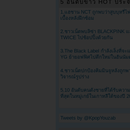
5 อันดับข่าว HOT ประจ
1.แฮชาน NCT ถูกพบว่าสูบบุหรี่ไฟ
เบื้องหลังฝึกซ้อม
2.ชาวเน็ตพบลิซ่า BLACKPINK แ
TWICE ไปช้อปปิ้งด้วยกัน
3.The Black Label กำลังเล็งที่จ
YG ย้ายอฟฟิศไปตึกใหม่ในฮันนัม
4.ชาวเน็ตปกป้องคิมมินจูหลังถูกพ
วิจารณ์รูปร่าง
5.10 อันดับคนดังชายที่ได้รับคว
ที่สุดในหมู่เกย์ในเกาหลีใต้ของปี 
Tweets by @KpopYouzab