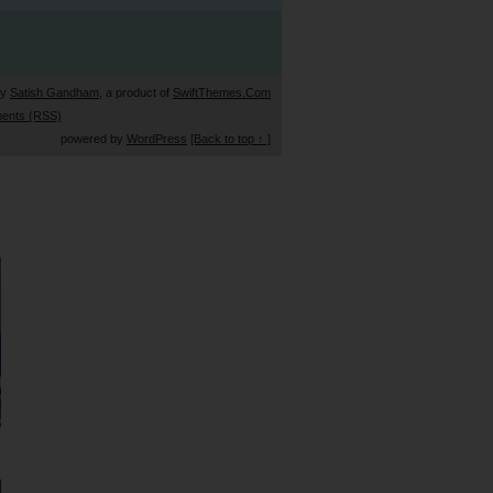
by
Satish Gandham
, a product of
SwiftThemes.Com
ents (RSS)
powered by
WordPress
[Back to top ↑ ]