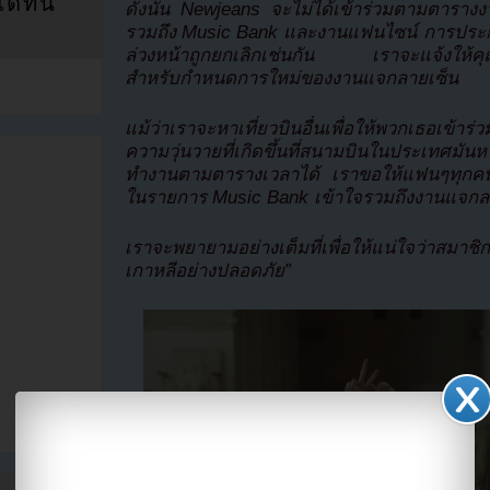
ที่นี่
ดังนั้น Newjeans จะไม่ได้เข้าร่วมตามตารางงา
รวมถึง Music Bank และงานแฟนไซน์ การประกาศ
ล่วงหน้าถูกยกเลิกเช่นกัน เราจะแจ้งให้คุณท
สำหรับกำหนดการใหม่ของงานแจกลายเซ็น
แม้ว่าเราจะหาเที่ยวบินอื่นเพื่อให้พวกเธอเข้าร
ความวุ่นวายที่เกิดขึ้นที่สนามบินในประเทศมัน
ทำงานตามตารางเวลาได้ เราขอให้แฟนๆทุกค
ในรายการ Music Bank เข้าใจรวมถึงงานแจกล
เราจะพยายามอย่างเต็มที่เพื่อให้แน่ใจว่าส
เกาหลีอย่างปลอดภัย”