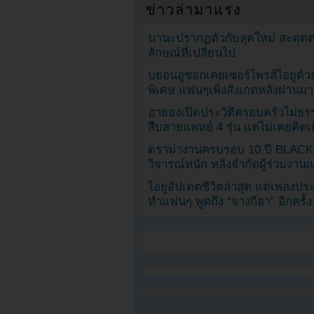
ข่าวล่ามาแรง
นานะปรากฏตัวกับลุคใหม่ สะดุด
ลักษณ์ที่เปลี่ยนไป
บยอนอูซอกเคยเซอร์ไพรส์ไอยูด้วย
พิเศษ แฟนๆเพิ่งสังเกตหลังผ่านมา
ฮายองเปิดประวัติครอบครัวไม่ธ
สืบสายแพทย์ 4 รุ่น แต่ไม่เคยคิ
ดราม่างานครบรอบ 10 ปี BLAC
วิจารณ์หนัก หลังจำกัดผู้ร่วมงาน
ไอยูอัปเดตชีวิตล่าสุด แต่เพลงป
ทำแฟนๆ พูดถึง “จางกีฮา” อีกครั้ง