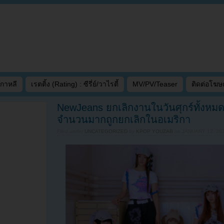
เกาหลี
เรตติ้ง (Rating) : ซีรี่ย์/วาไรตี้
MV/PV/Teaser
ติดต่อโฆ
NewJeans ยกเลิกงานในวันศุกร์ทั้งหมดหล
จำนวนมากถูกยกเลิกในอเมริกา
Filed under
UNCATEGORIZED
by
KPOP YOUZAB
on
JANUARY 12, 202