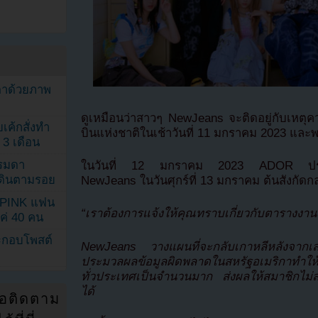
ตาด้วยภาพ
ดูเหมือนว่าสาวๆ NewJeans จะติดอยู่กับเหตุ
เค้กสั่งทำ
บินแห่งชาติในเช้าวันที่ 11 มกราคม 2023 และพ
 3 เดือน
รรมดา
ในวันที่ 12 มกราคม 2023 ADOR ประก
ดเดินตามรอย
NewJeans ในวันศุกร์ที่ 13 มกราคม ต้นสังกัดกล
KPINK แฟน
“เราต้องการแจ้งให้คุณทราบเกี่ยวกับตารางง
แค่ 40 คน
ระกอบโพสต์
NewJeans วางแผนที่จะกลับเกาหลีหลังจากเสร
ประมวลผลข้อมูลผิดพลาดในสหรัฐอเมริกาทำให้มี
ทั่วประเทศเป็นจำนวนมาก ส่งผลให้สมาชิกไม
ได้
่อติดตาม