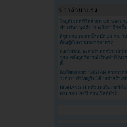
ข่าวล่ามาแรง
ไอยูอัปเดตชีวิตล่าสุด แต่เพลงป
ทำแฟนๆ พูดถึง “จางกีฮา” อีกครั้ง
อีซูฮยอนเผยลดน้ำหนัก 30 กก. ใน 
ต้องสู้กับความอยากอาหาร
กงฮโยจินและฮาฮ่า ออกโรงปกป้อ
วอน หลังถูกวิจารณ์เรื่องท่าทีใน
ตี้
คิมฮีชอลแซว “SISTAR สายบวกอั
วงการ” ทำโซยูรีบโต้ “อย่าสร้างข่
BIGBANG เปิดตัวแท่งไฟเวอร์ชั่
ครบรอบ 20 ปี ก่อนเวิลด์ทัวร์