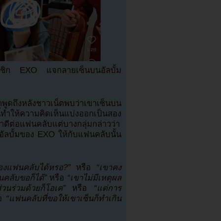
สมาชิก EXO แจกลายเซ็นบนอัลบั้ม
พูดถึงหลังชาวเน็ตพบว่าเขาเซ็นบน
ี้ทำให้ความคิดเห็นแบ่งออกเป็นสอง
ดีต่อแฟนคลับแต่บางกลุ่มกล่าวว่า
ลบั้มของ EXO ให้กับแฟนคลับนั้น
องแฟนคลับได้หรอ?”
หรือ
“เขาคง
คลับขอก็ได้”
หรือ
“เขาไม่มีเหตุผล
ีส่วนร่วมด้วยก็โอเค”
หรือ
“แต่การ
ือ
“แฟนคลับที่ขอให้เขาเซ็นก็ทำเกิน