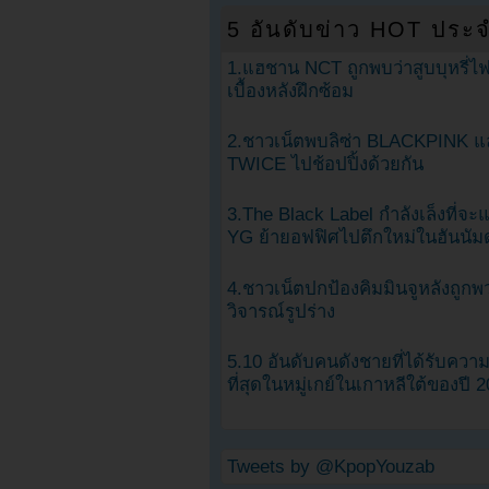
5 อันดับข่าว HOT ประจ
1.แฮชาน NCT ถูกพบว่าสูบบุหรี่ไฟ
เบื้องหลังฝึกซ้อม
2.ชาวเน็ตพบลิซ่า BLACKPINK แ
TWICE ไปช้อปปิ้งด้วยกัน
3.The Black Label กำลังเล็งที่จ
YG ย้ายอฟฟิศไปตึกใหม่ในฮันนัม
4.ชาวเน็ตปกป้องคิมมินจูหลังถูกพ
วิจารณ์รูปร่าง
5.10 อันดับคนดังชายที่ได้รับคว
ที่สุดในหมู่เกย์ในเกาหลีใต้ของปี 
Tweets by @KpopYouzab