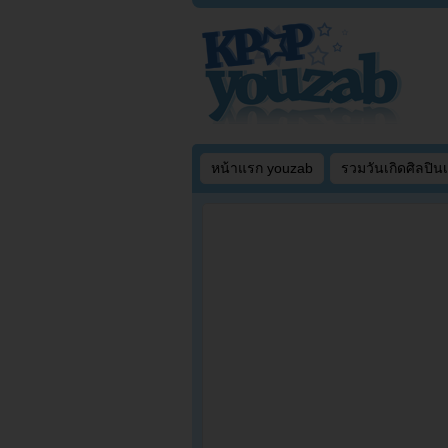
หน้าแรก youzab
รวมวันเกิดศิลปิน