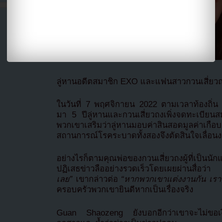
ลู่หานอดีตสมาชิก EXO และแฟนสาวกวนเสี่ยวถง
ในวันที่ 7 พฤศจิกายน 2022 ตามเวลาท้องถิ่น 
มา 5 ปีลู่หานและกวนเสี่ยวถงเพิ่งจดทะเบียนสมร
พวกเขาเสริมว่าลู่หานมอบค่าสินสอดมูลค่าเก
สถานการณ์โรคระบาดทั้งสองจึงตัดสินใจเลื่อนง
อย่างไรก็ตามคุณพ่อของกวนเสี่ยวถงผู้ที่เป็
ปฏิเสธข่าวลืออย่างรวดเร็วโดยเผยผ่านสื่อว่า
เลย”
เขากล่าวต่อ
“หากพวกเขาแต่งงานกัน เร
ครอบครัวพวกเขายินดีหากเป็นเรื่องจริง
Guan Shaozeng ยังบอกอีกว่าเขาจะไม่ขอเงิ