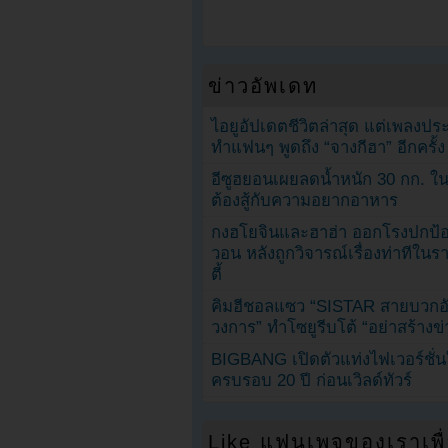
ข่าวอัพเดท
ไอยูอัปเดตชีวิตล่าสุด แต่เพลงป
ทำแฟนๆ พูดถึง “จางกีฮา” อีกครั้ง
อีซูฮยอนเผยลดน้ำหนัก 30 กก. ใน 
ต้องสู้กับความอยากอาหาร
กงฮโยจินและฮาฮ่า ออกโรงปกป้อ
วอน หลังถูกวิจารณ์เรื่องท่าทีใน
ตี้
คิมฮีชอลแซว “SISTAR สายบวกอั
วงการ” ทำโซยูรีบโต้ “อย่าสร้างข่
BIGBANG เปิดตัวแท่งไฟเวอร์ชั่
ครบรอบ 20 ปี ก่อนเวิลด์ทัวร์
Like แฟนเพจของเราเพื