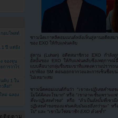
ระกอบโพสต์
ชาวเน็ตเกาหลีคอมเมนต์หลังเห็นลู่หานอดีต
ของ EXO ให้กับแฟนคลับ
1 ปี แต่ยัง
ลู่หาน (Luhan) อดีตสมาชิกวง EXO กำลังถูก
อัลบั้มของ EXO ให้กับแฟนคลับซึ่งเหตุการณ์น
ง จองจุน
แบบคือบางกลุ่มชื่นชมเขาที่แสดงความปรารถนา
รายการวาไร
เขาฟ้อง SM ตอนออกจากวงและการเซ็นชื่อบนอั
ไม่เหมาะสม
นดับ 1 ใน
าวลือ!”
ชาวเน็ตคอมเมนต์กันว่า
“เขาจะปฏิเสธคำขอข
นใหม่ ฉลอง
ไม่ได้คิดอะไรมาก”
หรือ
“เขาอาจเซ็นเพราะแฟน
ที่จะปฏิเสธคำขอ”
หรือ
“ถ้าเป็นอัลบั้มที่เขาม
ปฏิเสธคำขอของแฟนคลับมันแย่ยิ่งกว่านะ”
หร
ไป”
และ
“เขาไม่ใช่สมาชิก EXO ด้วยซ้ำ”
่อติดตาม