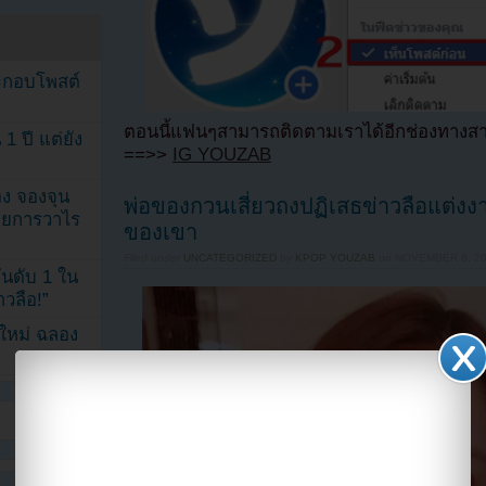
ระกอบโพสต์
ตอนนี้แฟนๆสามารถติดตามเราได้อีกช่องทางสา
1 ปี แต่ยัง
==>>
IG YOUZAB
ง จองจุน
พ่อของกวนเสี่ยวถงปฏิเสธข่าวลือแต่งง
รายการวาไร
ของเขา
Filed under
UNCATEGORIZED
by
KPOP YOUZAB
on
NOVEMBER 8, 20
นดับ 1 ใน
าวลือ!”
นใหม่ ฉลอง