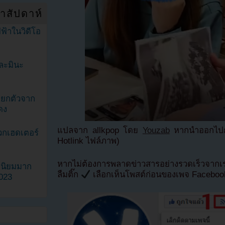
ำสัปดาห์
ฟ้าในวิดีโอ
ละมินะ
ะแยกตัวจาก
ดง
แปลจาก allkpop โดย
Youzab
หากนำออกไปกร
วกเฮดเตอร์
Hotlink ไฟล์ภาพ)
หากไม่ต้องการพลาดข่าวสารอย่างรวดเร็วจาก
ามนิยมมาก
ลืมติ๊ก
เลือกเห็นโพสต์ก่อนของเพจ Facebo
2023