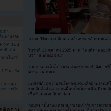
รรมดา
ดเดินตามรอย
นานะ (Nana) เปลี่ยนลุคหลังลบรอยสักหมดแล้ว
KPINK แฟน
แค่ 40 คน
ในวันที่ 25 ตุลาคม 2025 นานะโพสต์ภาพของจ
นว่า
“ฉันต้องอดทน”
ระกอบโพสต์
จากภาพจะเห็นได้ว่าเธอสวมชุดออกกำลังกายที่โ
1 ปี แต่ยัง
ด้วยความทุ่มเท
แต่สิ่งที่ดึงดูความสนใจของแฟนๆคือผิวพรรณที่ไร
ง จองจุน
รอยสักทั่วตัวและตอนนี้เธอโชว์แขนที่ไม่มีร
รายการวาไร
เชื่อว่าเธอเคยสักมาก่อน
ก่อนหน้านี้นานะเคยเผยว่าเธอเข้ารับการลบร
่อติดตาม
ของแม่และเธอบอกว่าขั้นตอนลบเจ็บกว่าสัก 5 เ