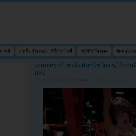
เกาหลี
เรตติ้ง (Rating) : ซีรี่ย์/วาไรตี้
MV/PV/Teaser
ติดต่อโฆ
นานะเซอร์ไพรส์แฟนๆโชว์แขนไร้รอยส
แห่ง
Filed under
NEWS
by
KPOP YOUZAB
on
MARCH 26, 2025 AT 9:14 PM