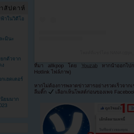
ำสัปดาห์
ฟ้าในวิดีโอ
ละมินะ
โพสต์ที่แชร์โดย NANA (@jin
ะแยกตัวจาก
ดง
ที่มา allkpop โดย
Youzab
หากนำออกไปกรุ
Hotlink ไฟล์ภาพ)
วกเฮดเตอร์
หากไม่ต้องการพลาดข่าวสารอย่างรวดเร็วจาก
ลืมติ๊ก
เลือกเห็นโพสต์ก่อนของเพจ Facebo
ามนิยมมาก
2023