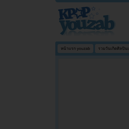
หน้าแรก youzab
รวมวันเกิดศิลปิน