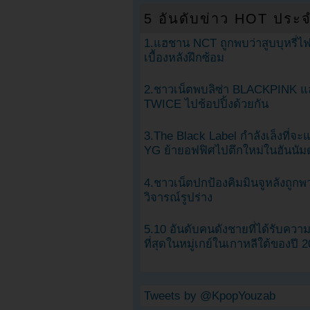
5 อันดับข่าว HOT ประจ
1.แฮชาน NCT ถูกพบว่าสูบบุหรี่ไฟ
เบื้องหลังฝึกซ้อม
2.ชาวเน็ตพบลิซ่า BLACKPINK แ
TWICE ไปช้อปปิ้งด้วยกัน
3.The Black Label กำลังเล็งที่จ
YG ย้ายอฟฟิศไปตึกใหม่ในฮันนัม
4.ชาวเน็ตปกป้องคิมมินจูหลังถูกพ
วิจารณ์รูปร่าง
5.10 อันดับคนดังชายที่ได้รับคว
ที่สุดในหมู่เกย์ในเกาหลีใต้ของปี 
Tweets by @KpopYouzab