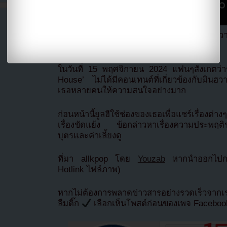
Yulhee ลบทุกอย่างที่เกี่ยวข้องกับมินฮวา
YouTube ของเธอด้วย
ในวันที่ 15 พฤศจิกายน 2024 แฟนๆสังเกตว่า
House’ ไม่ได้มีคอนเทนต์ที่เกี่ยวข้องกับมินฮ
เธอหลายคนให้ความสนใจอย่างมาก
ก่อนหน้านี้ยูลฮีใช้ช่องของเธอเพื่อแชร์เรื่องต่
เรื่องขัดแย้ง ข้อกล่าวหาเรื่องความประพฤติขอ
บุตรและค่าเลี้ยงดู
ที่มา allkpop โดย
Youzab
หากนำออกไปกรุ
Hotlink ไฟล์ภาพ)
หากไม่ต้องการพลาดข่าวสารอย่างรวดเร็วจาก
ลืมติ๊ก
เลือกเห็นโพสต์ก่อนของเพจ Facebo