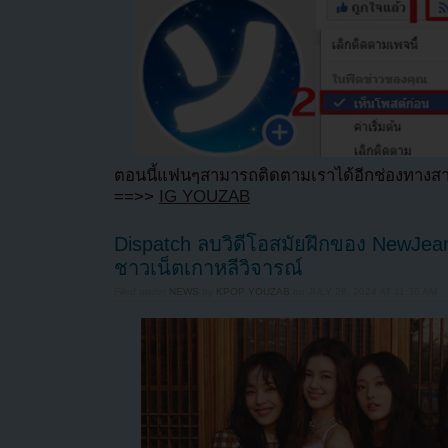
ตอนนี้แฟนๆสามารถติดตามเราได้อีกช่องทางสา
==>>
IG YOUZAB
Dispatch ลบวิดีโอสมัยฝึกของ NewJean
ชาวเน็ตเกาหลีวิจารณ์
Filed under
NEWS
by
KPOP YOUZAB
on
JULY 28, 2024 AT 11:36 AM