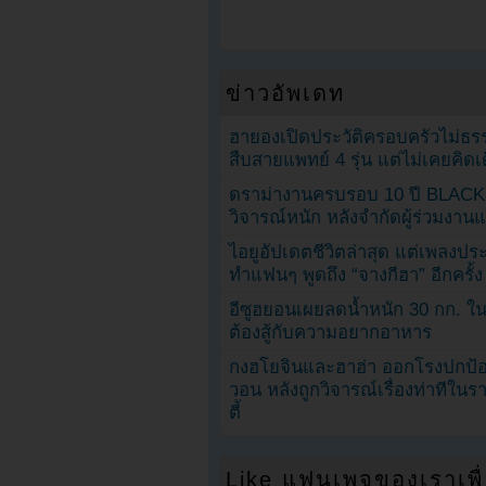
ข่าวอัพเดท
ฮายองเปิดประวัติครอบครัวไม่ธ
สืบสายแพทย์ 4 รุ่น แต่ไม่เคยคิ
ดราม่างานครบรอบ 10 ปี BLAC
วิจารณ์หนัก หลังจำกัดผู้ร่วมงาน
ไอยูอัปเดตชีวิตล่าสุด แต่เพลงป
ทำแฟนๆ พูดถึง “จางกีฮา” อีกครั้ง
อีซูฮยอนเผยลดน้ำหนัก 30 กก. ใน 
ต้องสู้กับความอยากอาหาร
กงฮโยจินและฮาฮ่า ออกโรงปกป้อ
วอน หลังถูกวิจารณ์เรื่องท่าทีใน
ตี้
Like แฟนเพจของเราเพื