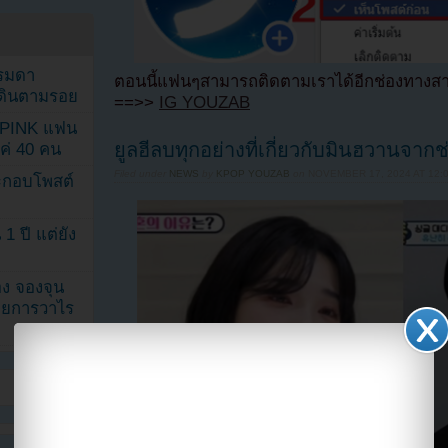
รรมดา
ตอนนี้แฟนๆสามารถติดตามเราได้อีกช่องทางสา
ดเดินตามรอย
==>>
IG YOUZAB
KPINK แฟน
ยูลฮีลบทุกอย่างที่เกี่ยวกับมินฮวานจา
แค่ 40 คน
Filed under
NEWS
by
KPOP YOUZAB
on
NOVEMBER 17, 2024 AT 12:
ระกอบโพสต์
1 ปี แต่ยัง
ง จองจุน
รายการวาไร