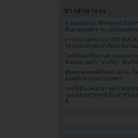
ข่าวล่ามาแรง
ฮายองเปิดประวัติครอบครัวไม่ธ
สืบสายแพทย์ 4 รุ่น แต่ไม่เคยคิ
ดราม่างานครบรอบ 10 ปี BLAC
วิจารณ์หนัก หลังจำกัดผู้ร่วมงาน
ไอยูอัปเดตชีวิตล่าสุด แต่เพลงป
ทำแฟนๆ พูดถึง “จางกีฮา” อีกครั้ง
อีซูฮยอนเผยลดน้ำหนัก 30 กก. ใน 
ต้องสู้กับความอยากอาหาร
กงฮโยจินและฮาฮ่า ออกโรงปกป้อ
วอน หลังถูกวิจารณ์เรื่องท่าทีใน
ตี้