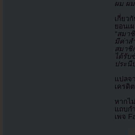
ผม ผม
เกี่ยว
ยอนเผ
“สมาชิ
มีค่าส
สมาชิก
ได้รั
ประนี
แปลจ
เครดิต
หากไม
แถบกำล
เพจ F