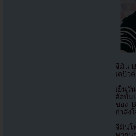
จีมิน 
เดบิวต์
เย็นว
อัลบั้
ของ B
กำลังใ
จีมินโ
พวกนา