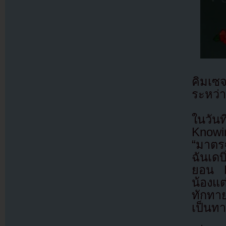
คิมเซจ
ระหว่า
ในวัน
Knowi
“มาตรฐ
ฉันเด
ยอน N
น้องแต
ทักทาย
เป็นท