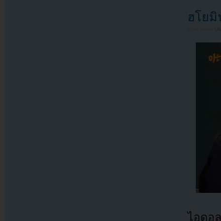
ฮโยมิน
Filed under
U
ไอดอลส