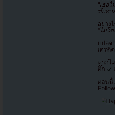
“เธอไม
ทักทา
อย่าง
“ไม่ใช่
แปลจ
เครดิต
หากไม
ติ๊ก
เ
ตอนนี
Follow