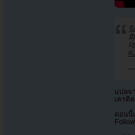
앞
#
—
แปลจ
เครดิต
ตอนนี
Follow