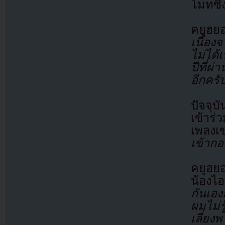
โมทซิง
คยูฮย
เนื่อ
ไม่ได้
ปีที่ผ
อีกครั
ปัจจุ
เข้าร่
เพลงเข
เข้ากอ
คยูฮยอ
น้องไอ
กันเอง
ผมไม่ร
เลี่ย