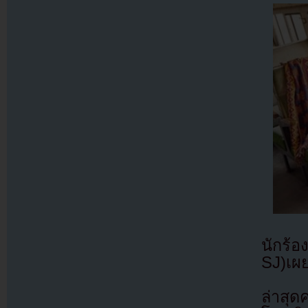
นักร้อ
SJ)เผยว
ล่าสุด