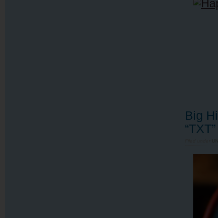
Big Hi
“TXT”
Filed under
U