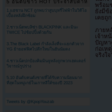
5 อันดับข่าว HOT ประจำสัปดาห์
พร้อมข
1.แฮชาน NCT ถูกพบว่าสูบบุหรี่ไฟฟ้าในวิดีโอ
ยังมีข้
เบื้องหลังฝึกซ้อม
เคยถูก
2.ชาวเน็ตพบลิซ่า BLACKPINK และมินะ
ภายหลั
TWICE ไปช้อปปิ้งด้วยกัน
เจ้าห
ปัญหา
3.The Black Label กำลังเล็งที่จะแยกตัวจาก
ก่อเหต
YG ย้ายอฟฟิศไปตึกใหม่ในฮันนัมดง
จริงใ
4.ชาวเน็ตปกป้องคิมมินจูหลังถูกพวกเฮดเตอร์
วิจารณ์รูปร่าง
5.10 อันดับคนดังชายที่ได้รับความนิยมมาก
ที่สุดในหมู่เกย์ในเกาหลีใต้ของปี 2023
Tweets by @KpopYouzab