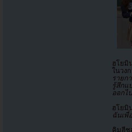
ฮโยมิน
ในวง
รายการ
รู้สึก
ออกไปย
ฮโยมิน
ฉันเพื
คิมฮีช