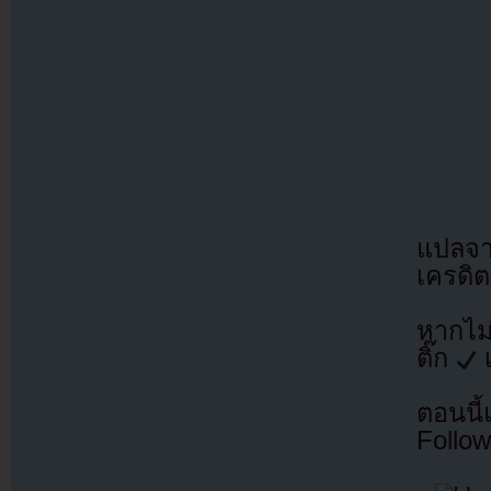
แปลจ
เครดิต
หากไม
ติ๊ก
เ
ตอนนี
Follow