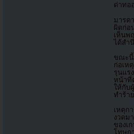
ด่าทออ
มารดาข
ผิดก่อ
เห็นพฤ
ได้สำน
ขณะนี้
ก่อเห
รุนแร
หน้าที
ให้กับ
ทำร้าย
เหตุกา
งวดมา
ของเก
โทษกา