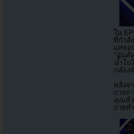
ใน EP
ที่กำล
แทยอน
“ฉันค
น้ำไป
กล้องจั
หลังจ
การถ่
คุณหิว
ถ่ายทำ