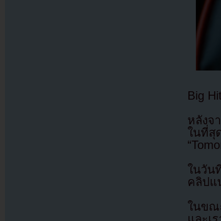
Big H
หลังจา
ในที่ส
“Tomor
ในวัน
คลิปแ
ในขณะเ
และเร