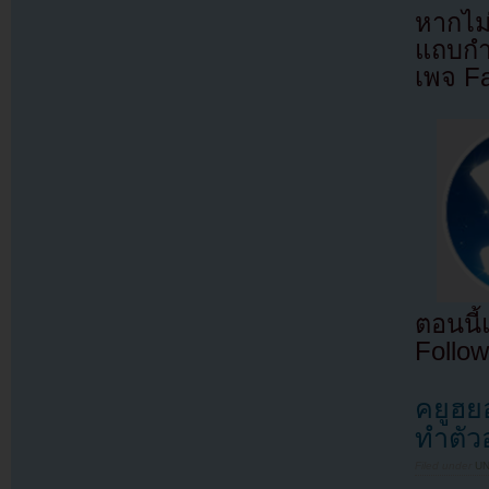
หากไม
แถบกำล
เพจ F
ตอนนี
Follow
คยูฮย
ทำตัว
Filed under
U