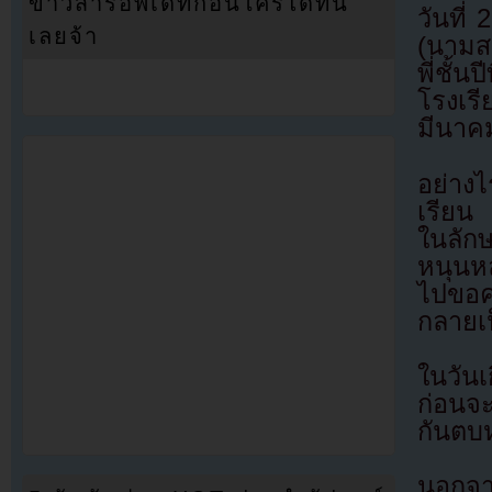
ข่าวสารอัพเดทก่อนใครได้ที่นี่
วันที่
เลยจ้า
(นามสมม
พี่ชั
โรงเรี
มีนาคม
อย่างไ
เรียน 
ในลัก
หนุนห
ไปขอค
กลายเ
ในวันเ
ก่อนจะ
กันตบห
นอกจาก