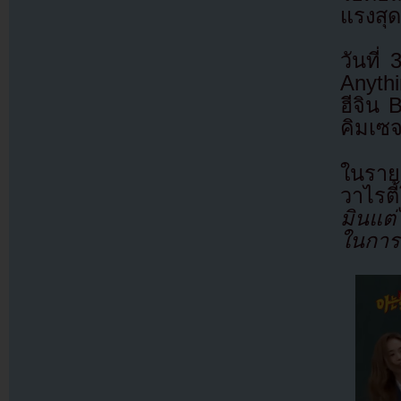
แรงสุด
วันที
Anythi
ฮีจิน 
คิมเซ
ในรายก
วาไรตี้
มินแต่
ในการจ