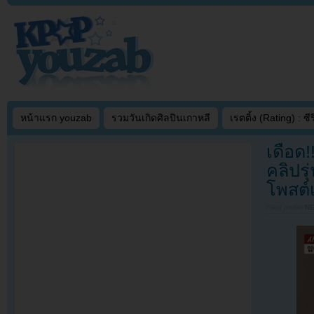
หน้าแรก youzab
รวมวันเกิดศิลปินเกาหลี
เรตติ้ง (Rating) : ซีรี
เดือด!
คลิปร
โพสต์เ
Filed under
N