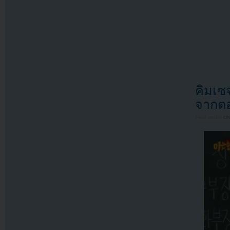
คิมเซจ
จากตอน
Filed under
U