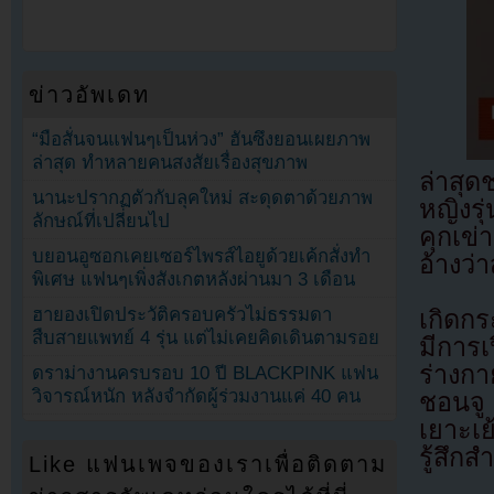
ข่าวอัพเดท
“มือสั่นจนแฟนๆเป็นห่วง” ฮันซึงยอนเผยภาพ
ล่าสุด ทำหลายคนสงสัยเรื่องสุขภาพ
ล่าสุด
นานะปรากฏตัวกับลุคใหม่ สะดุดตาด้วยภาพ
หญิงรุ
ลักษณ์ที่เปลี่ยนไป
คุกเข่
บยอนอูซอกเคยเซอร์ไพรส์ไอยูด้วยเค้กสั่งทำ
อ้างว
พิเศษ แฟนๆเพิ่งสังเกตหลังผ่านมา 3 เดือน
ฮายองเปิดประวัติครอบครัวไม่ธรรมดา
เกิดกร
สืบสายแพทย์ 4 รุ่น แต่ไม่เคยคิดเดินตามรอย
มีการเ
ร่างกา
ดราม่างานครบรอบ 10 ปี BLACKPINK แฟน
วิจารณ์หนัก หลังจำกัดผู้ร่วมงานแค่ 40 คน
ชอนจู
เยาะเย
รู้สึกส
Like แฟนเพจของเราเพื่อติดตาม