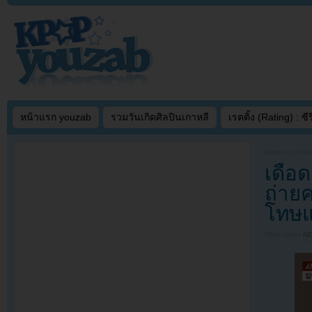
หน้าแรก youzab
รวมวันเกิดศิลปินเกาหลี
เรตติ้ง (Rating) : ซีรี
Written on
MAR
เดือด
ถ่ายค
โทษแต
Filed under
N