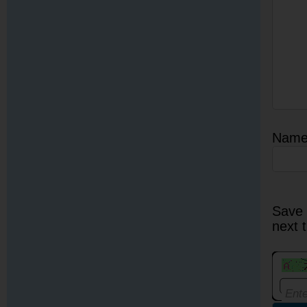
Nam
Save 
next 