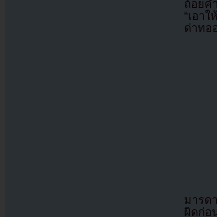
ถ้อยค
“เอาให
ด่าทออ
มารดาข
ผิดก่อ