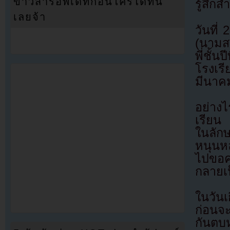
ข่าวสารอัพเดทก่อนใครได้ที่นี่
รู้สึกส
เลยจ้า
วันที่
(นามสมม
พี่ชั
โรงเรี
มีนาคม
อย่างไ
เรียน 
ในลัก
หนุนห
ไปขอค
กลายเ
ในวันเ
ก่อนจะ
กันตบห