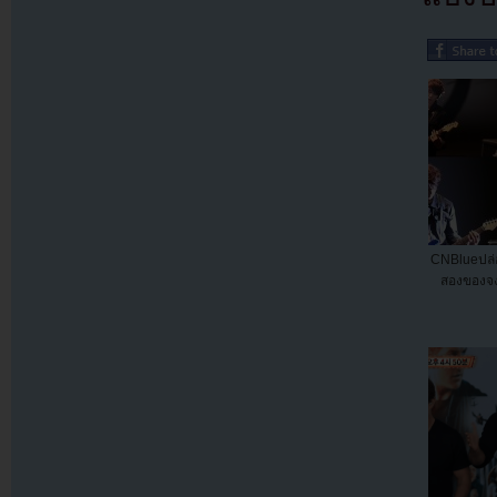
CNBlueปล่อ
สองของจ