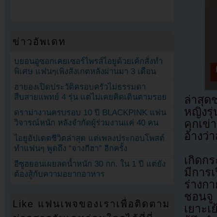
ข่าวอัพเดท
บยอนอูซอกเคยเซอร์ไพรส์ไอยูด้วยเค้กสั่งทำ
พิเศษ แฟนๆเพิ่งสังเกตหลังผ่านมา 3 เดือน
ฮายองเปิดประวัติครอบครัวไม่ธรรมดา
สืบสายแพทย์ 4 รุ่น แต่ไม่เคยคิดเดินตามรอย
ล่าสุด
หญิงรุ
ดราม่างานครบรอบ 10 ปี BLACKPINK แฟน
คุกเข่
วิจารณ์หนัก หลังจำกัดผู้ร่วมงานแค่ 40 คน
อ้างว
ไอยูอัปเดตชีวิตล่าสุด แต่เพลงประกอบโพสต์
ทำแฟนๆ พูดถึง “จางกีฮา” อีกครั้ง
เกิดกร
อีซูฮยอนเผยลดน้ำหนัก 30 กก. ใน 1 ปี แต่ยัง
มีการเ
ต้องสู้กับความอยากอาหาร
ร่างกา
ชอนจู
Like แฟนเพจของเราเพื่อติดตาม
เยาะเย