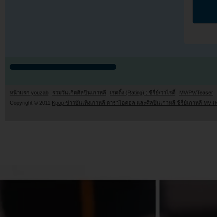
หน้าแรก youzab
รวมวันเกิดศิลปินเกาหลี
เรตติ้ง (Rating) : ซีรี่ย์/วาไรตี้
MV/PV/Teaser
Copyright © 2011
Kpop ข่าวบันเทิงเกาหลี ดาราไอดอล และศิลปินเกาหลี ซีรี่ย์เกาหลี MV เ