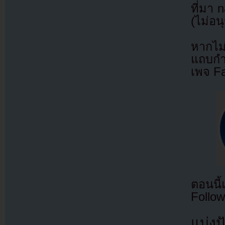
ที่มา 
(ไม่อน
หากไม
แถบกำล
เพจ F
ตอนนี
Follow
แบ่งปั