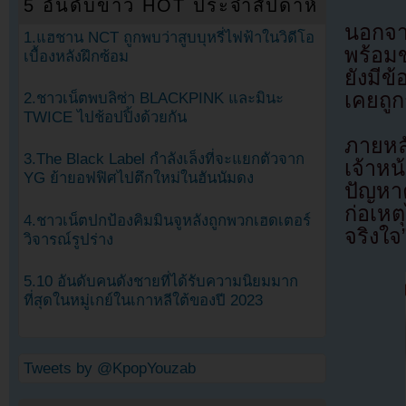
5 อันดับข่าว HOT ประจำสัปดาห์
นอกจาก
1.แฮชาน NCT ถูกพบว่าสูบบุหรี่ไฟฟ้าในวิดีโอ
พร้อมข
เบื้องหลังฝึกซ้อม
ยังมีข้
เคยถูก
2.ชาวเน็ตพบลิซ่า BLACKPINK และมินะ
TWICE ไปช้อปปิ้งด้วยกัน
ภายหลั
3.The Black Label กำลังเล็งที่จะแยกตัวจาก
เจ้าห
YG ย้ายอฟฟิศไปตึกใหม่ในฮันนัมดง
ปัญหา
ก่อเหต
4.ชาวเน็ตปกป้องคิมมินจูหลังถูกพวกเฮดเตอร์
จริงใ
วิจารณ์รูปร่าง
5.10 อันดับคนดังชายที่ได้รับความนิยมมาก
ที่สุดในหมู่เกย์ในเกาหลีใต้ของปี 2023
Tweets by @KpopYouzab