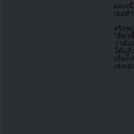
และเมื
เธอทำส
จริงๆแ
“ลิซ่า
ว่าฉัน
ได้แล้
เกินไป
เธอเอง