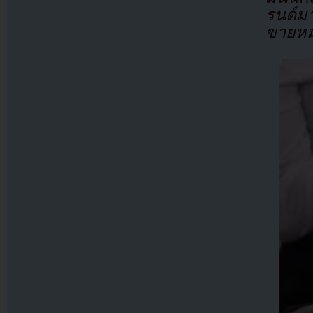
รนด์ม
ขายห