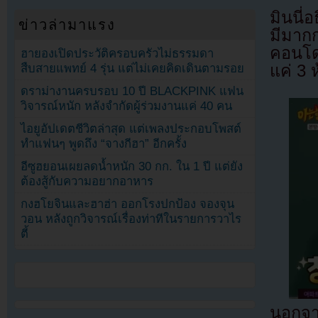
มินนี่
ข่าวล่ามาแรง
มีมากก
คอนโด
ฮายองเปิดประวัติครอบครัวไม่ธรรมดา
สืบสายแพทย์ 4 รุ่น แต่ไม่เคยคิดเดินตามรอย
แค่ 3 
ดราม่างานครบรอบ 10 ปี BLACKPINK แฟน
วิจารณ์หนัก หลังจำกัดผู้ร่วมงานแค่ 40 คน
ไอยูอัปเดตชีวิตล่าสุด แต่เพลงประกอบโพสต์
ทำแฟนๆ พูดถึง “จางกีฮา” อีกครั้ง
อีซูฮยอนเผยลดน้ำหนัก 30 กก. ใน 1 ปี แต่ยัง
ต้องสู้กับความอยากอาหาร
กงฮโยจินและฮาฮ่า ออกโรงปกป้อง จองจุน
วอน หลังถูกวิจารณ์เรื่องท่าทีในรายการวาไร
ตี้
นอกจา