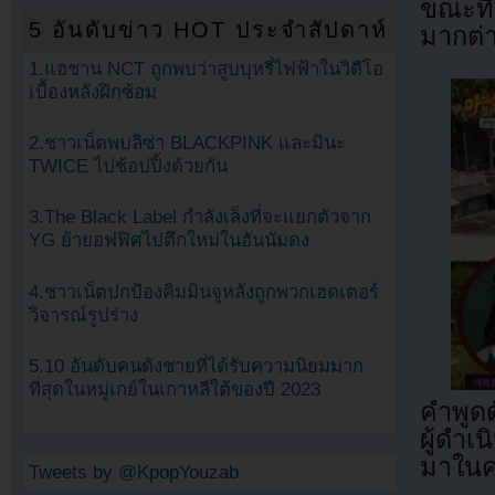
ขณะที
5 อันดับข่าว HOT ประจำสัปดาห์
มากต่า
1.แฮชาน NCT ถูกพบว่าสูบบุหรี่ไฟฟ้าในวิดีโอ
เบื้องหลังฝึกซ้อม
2.ชาวเน็ตพบลิซ่า BLACKPINK และมินะ
TWICE ไปช้อปปิ้งด้วยกัน
3.The Black Label กำลังเล็งที่จะแยกตัวจาก
YG ย้ายอฟฟิศไปตึกใหม่ในฮันนัมดง
4.ชาวเน็ตปกป้องคิมมินจูหลังถูกพวกเฮดเตอร์
วิจารณ์รูปร่าง
5.10 อันดับคนดังชายที่ได้รับความนิยมมาก
ที่สุดในหมู่เกย์ในเกาหลีใต้ของปี 2023
คำพูดด
ผู้ดำ
มาในค
Tweets by @KpopYouzab