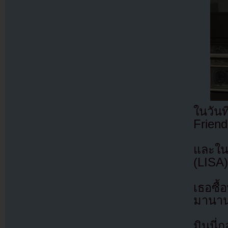
ในวัน
Frien
และใน
(LISA
เธอซื้
มานาน
มินนี่