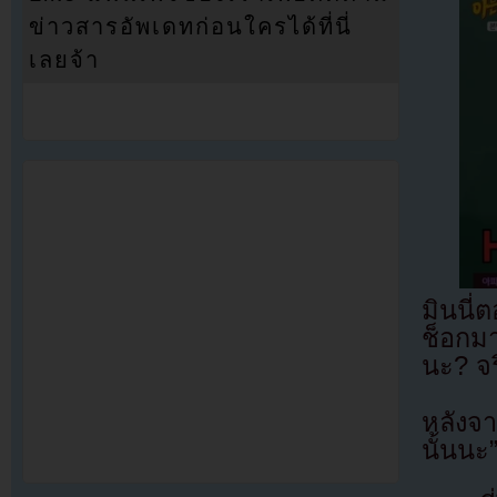
ข่าวสารอัพเดทก่อนใครได้ที่นี่
เลยจ้า
มินนี่
ช็อกมา
นะ? จร
หลังจา
นั้นนะ