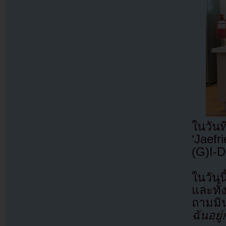
ในวั
‘Jaefr
(G)I-D
ในวันน
และทั้
ถามมิน
ฉันอยู่