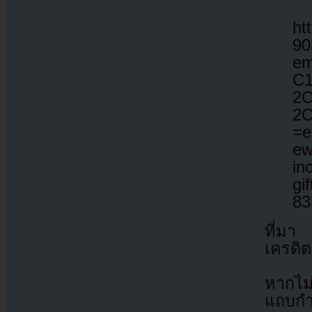
ht
90
em
C
2C
2C
=e
ew
in
gi
83
ที่ม
เครดิต
หากไม
แถบกำล