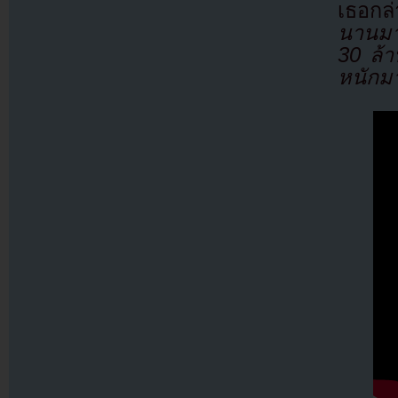
เธอกล่
นานมา
30 ล้
หนักม