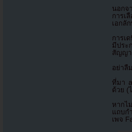
นอกจากน
การเลื
เอกลัก
การเดบ
มีประ
สัญญา
อย่าลื
ที่มา
ด้วย (
หากไม
แถบกำล
เพจ F