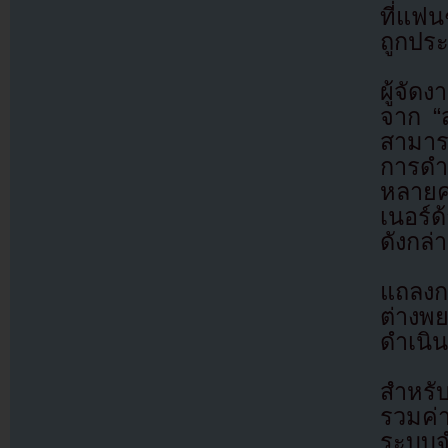
ที่แฟน
ถูกปร
ผู้จัด
จาก “
สามาร
การดำ
หลายคร
เนอร์ด
ดังกล่
แถลงกา
ต่างพ
ดำเนิ
สำหรั
รวมค่า
ระบบจ