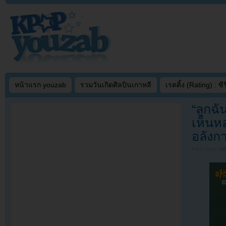
หน้าแรก youzab
รวมวันเกิดศิลปินเกาหลี
เรตติ้ง (Rating) : ซีรี
“ลูกฉั
เห็นห
อลังก
Filed under
N