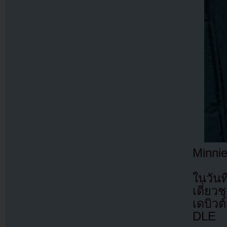
Minnie
ในวันท
เดี่ย
เดบิวต
DLE