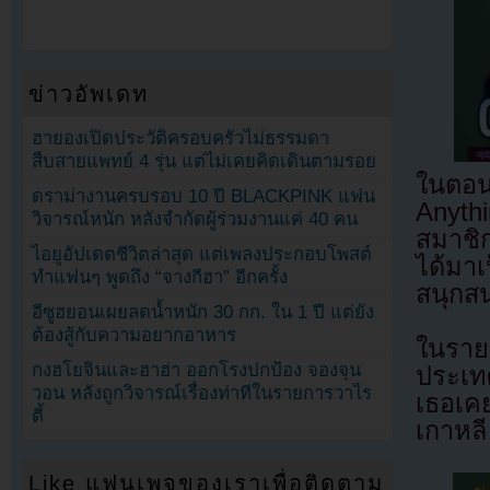
ข่าวอัพเดท
ฮายองเปิดประวัติครอบครัวไม่ธรรมดา
สืบสายแพทย์ 4 รุ่น แต่ไม่เคยคิดเดินตามรอย
ในตอ
ดราม่างานครบรอบ 10 ปี BLACKPINK แฟน
Anythi
วิจารณ์หนัก หลังจำกัดผู้ร่วมงานแค่ 40 คน
สมาชิก
ไอยูอัปเดตชีวิตล่าสุด แต่เพลงประกอบโพสต์
ได้มาเ
ทำแฟนๆ พูดถึง “จางกีฮา” อีกครั้ง
สนุกส
อีซูฮยอนเผยลดน้ำหนัก 30 กก. ใน 1 ปี แต่ยัง
ต้องสู้กับความอยากอาหาร
ในราย
กงฮโยจินและฮาฮ่า ออกโรงปกป้อง จองจุน
ประเทศ
วอน หลังถูกวิจารณ์เรื่องท่าทีในรายการวาไร
เธอเคย
ตี้
เกาหลี
Like แฟนเพจของเราเพื่อติดตาม