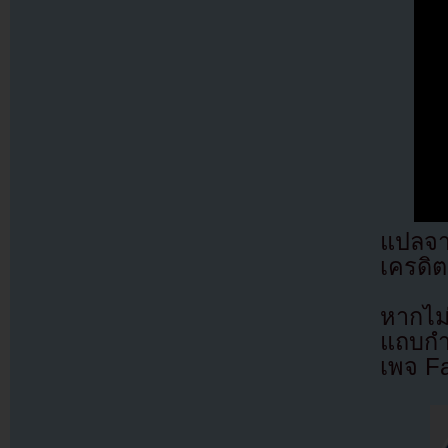
แปลจ
เครดิต
หากไม
แถบกำล
เพจ F