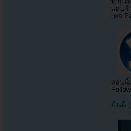
หากไม
แถบกำล
เพจ F
ตอนนี
Follow
มินนี่
Filed under
N