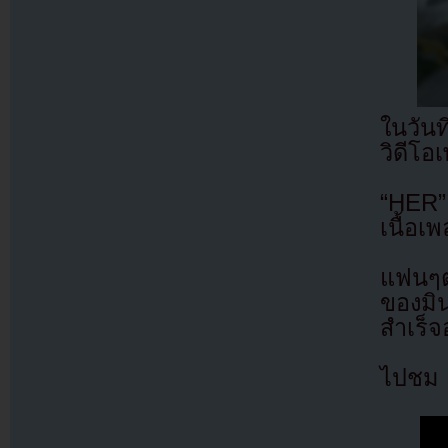
ในวัน
วิดีโอ
“HER” 
เนื้อเ
แฟนๆต
ของมิ
สำเร็จ
ไปชม M