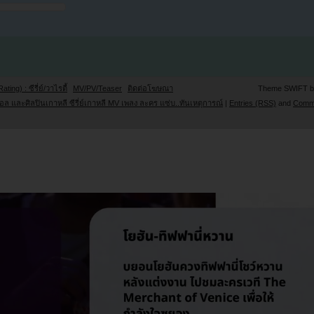
Rating) : ซีรี่ย์/วาไรตี้
MV/PV/Teaser
ติดต่อโฆษณา
Theme SWIFT 
ล และศิลปินเกาหลี ซีรี่ย์เกาหลี MV เพลง ละคร แซ่บ..ทันเหตุการณ์
|
Entries (RSS)
and
Comm