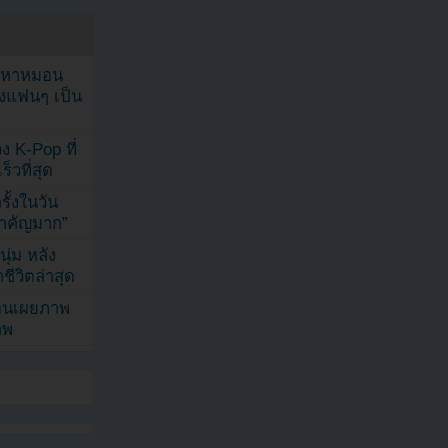
ัญหาหมอน
ังแฟนๆ เป็น
ง K-Pop ที่
็วที่สุด
้งในวัน
้สำคัญมาก”
ุ่ม หลัง
ีวิตล่าสุด
ยอนเผยภาพ
าพ