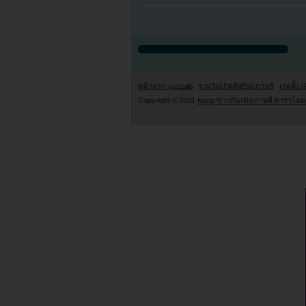
หน้าแรก youzab
รวมวันเกิดศิลปินเกาหลี
เรตติ้ง (
Copyright © 2011
Kpop ข่าวบันเทิงเกาหลี ดาราไอดอ