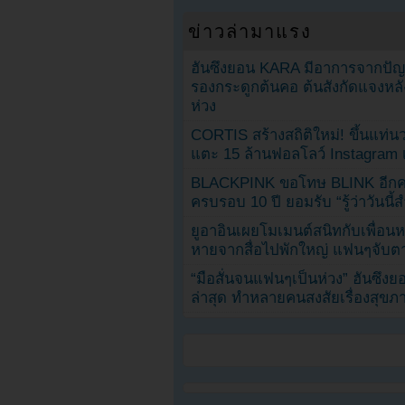
ข่าวล่ามาแรง
ฮันซึงยอน KARA มีอาการจากป
รองกระดูกต้นคอ ต้นสังกัดแจงหล
ห่วง
CORTIS สร้างสถิติใหม่! ขึ้นแท่นว
แตะ 15 ล้านฟอลโลว์ Instagram เร
BLACKPINK ขอโทษ BLINK อีกครั
ครบรอบ 10 ปี ยอมรับ “รู้ว่าวันนี
ยูอาอินเผยโมเมนต์สนิทกับเพื่อนหน
หายจากสื่อไปพักใหญ่ แฟนๆจับตาช
“มือสั่นจนแฟนๆเป็นห่วง” ฮันซึง
ล่าสุด ทำหลายคนสงสัยเรื่องสุขภ