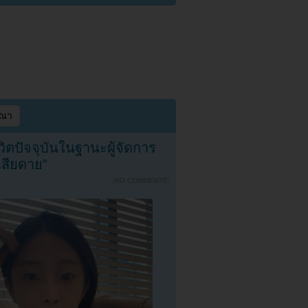
ษณา
ิตปัจจุบันในฐานะผู้จัดการ
กเสียดาย”
{
NO COMMENTS
}