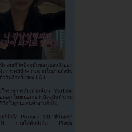
ดเผยชีวิตปัจจุบันของเธอหลังออก
ัดการคลินิกความงามในย่านกังนัม
ัวกันอีกครั้งของ I.O.I
ตัวในรายการสัมภาษณ์บน YouTube
ะไอดอล โดยเธอเผยว่าปัจจุบันทำงาน
ใช้ชีวิตในฐานะคนทำงานทั่วไป
รเซอร์ไววัล Produce 101 ซีซั่นแรก
TIN ภายใต้ต้นสังกัด Pledis