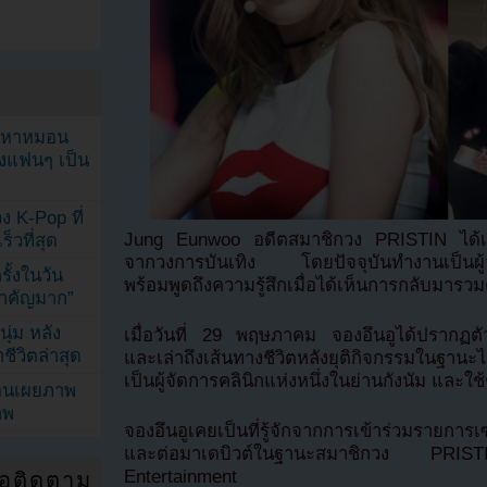
ัญหาหมอน
ังแฟนๆ เป็น
ง K-Pop ที่
Jung Eunwoo อดีตสมาชิกวง PRISTIN ได้เปิ
็วที่สุด
จากวงการบันเทิง โดยปัจจุบันทำงานเป็นผู้จ
้งในวัน
พร้อมพูดถึงความรู้สึกเมื่อได้เห็นการกลับมารวมต
้สำคัญมาก”
ุ่ม หลัง
เมื่อวันที่ 29 พฤษภาคม จองอึนอูได้ปรากฏ
ีวิตล่าสุด
และเล่าถึงเส้นทางชีวิตหลังยุติกิจกรรมในฐาน
เป็นผู้จัดการคลินิกแห่งหนึ่งในย่านกังนัม และ
ยอนเผยภาพ
าพ
จองอึนอูเคยเป็นที่รู้จักจากการเข้าร่วมรายกา
และต่อมาเดบิวต์ในฐานะสมาชิกวง PRIS
Entertainment
่อติดตาม