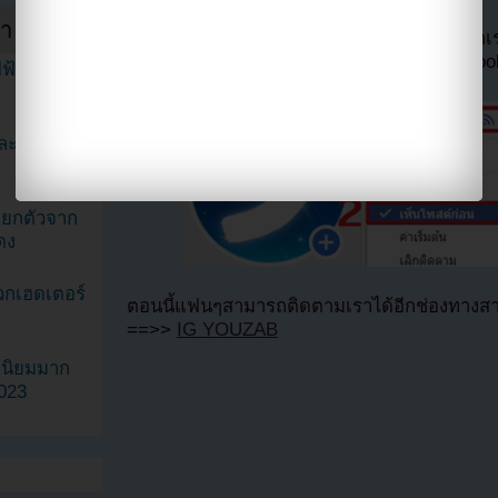
ำสัปดาห์
หากไม่ต้องการพลาดข่าวสารอย่างรวดเร็วจาก
ลืมติ๊ก
เลือกเห็นโพสต์ก่อนของเพจ Facebo
ฟ้าในวิดีโอ
ละมินะ
ะแยกตัวจาก
ดง
วกเฮดเตอร์
ตอนนี้แฟนๆสามารถติดตามเราได้อีกช่องทางสา
==>>
IG YOUZAB
ามนิยมมาก
2023