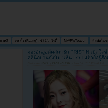
เกาหลี
เรตติ้ง (Rating) : ซีรี่ย์/วาไรตี้
MV/PV/Teaser
ติดต่อโฆ
จองอึนอูอดีตสมาชิก PRISTIN เปิดใจชีว
คลินิกย่านกังนัม “เห็น I.O.I แล้วยิ่งรู้สึ
Filed under
NEWS
by
KPOP YOUZAB
on
MAY 30, 2026 AT 9:09 PM