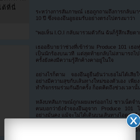
ที่นี่
ระหว่างการสัมภาษณ์ เธอถูกถามถึงการกลับม
10 ปี ซึ่งจองอึนอูยอมรับอย่างตรงไปตรงมาว่า
“พอเห็น I.O.I กลับมารวมตัวกัน ฉันก็รู้สึกเสียดา
เธออธิบายว่าช่วงที่เข้าร่วม Produce 101 เธอท
เป็นนักร้องบนเวที แต่สุดท้ายกลับไม่สามารถไปถึง
ครั้งยังคงมีความรู้สึกค้างคาอยู่ในใจ
อย่างไรก็ตาม จองอึนอูยืนยันว่าเธอไม่ได้เสียใ
อย่างมีความสุขกับเส้นทางใหม่ของตัวเอง เพียงแ
ทำกิจกรรมร่วมกันอีกครั้ง ก็อดคิดถึงช่วงเวลานั้น
หลังบทสัมภาษณ์ถูกเผยแพร่ออกไป ชาวเน็ตจำน
คนบอกว่ายังจำจองอึนอูจาก Produce 101 ได้ แล
อย่างมั่นคง แม้จะไม่ได้เดินบนเส้นทางไอดอลอี
ที่มา allkpop โดย
Youzab
หากนำออกไปกรุ
Hotlink ไฟล์ภาพ)