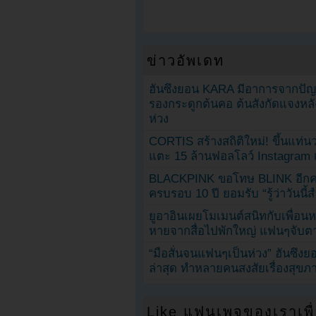
ข่าวอัพเดท
ฮันซึงยอน KARA มีอาการจากป
รองกระดูกต้นคอ ต้นสังกัดแจงหล
ห่วง
CORTIS สร้างสถิติใหม่! ขึ้นแท่นว
แตะ 15 ล้านฟอลโลว์ Instagram เร
BLACKPINK ขอโทษ BLINK อีกครั
ครบรอบ 10 ปี ยอมรับ “รู้ว่าวันนี
ยูอาอินเผยโมเมนต์สนิทกับเพื่อนหน
หายจากสื่อไปพักใหญ่ แฟนๆจับตาช
“มือสั่นจนแฟนๆเป็นห่วง” ฮันซึง
ล่าสุด ทำหลายคนสงสัยเรื่องสุขภ
Like แฟนเพจของเราเพื