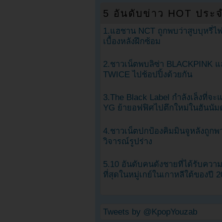
5 อันดับข่าว HOT ประจ
1.แฮชาน NCT ถูกพบว่าสูบบุหรี่ไฟ
เบื้องหลังฝึกซ้อม
2.ชาวเน็ตพบลิซ่า BLACKPINK แ
TWICE ไปช้อปปิ้งด้วยกัน
3.The Black Label กำลังเล็งที่จ
YG ย้ายอฟฟิศไปตึกใหม่ในฮันนัม
4.ชาวเน็ตปกป้องคิมมินจูหลังถูกพ
วิจารณ์รูปร่าง
5.10 อันดับคนดังชายที่ได้รับคว
ที่สุดในหมู่เกย์ในเกาหลีใต้ของปี 
Tweets by @KpopYouzab