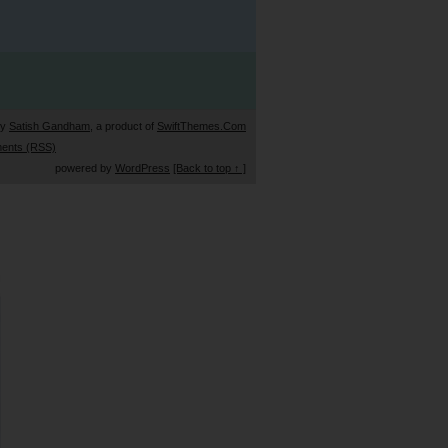
by
Satish Gandham
, a product of
SwiftThemes.Com
ents (RSS)
powered by
WordPress
[Back to top ↑ ]