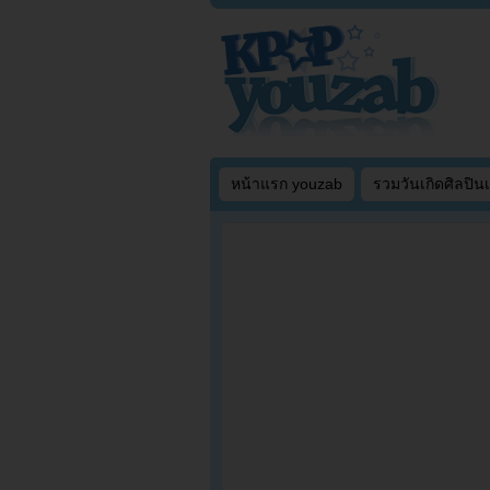
หน้าแรก youzab
รวมวันเกิดศิลปิน