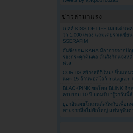
Tweets by @KpopYouzab
ข่าวล่ามาแรง
เบลล์ KISS OF LIFE เผยแต่งเพ
ว่า 1,000 เพลง แถมเคยร่วมเขียน
SSERAFIM
ฮันซึงยอน KARA มีอาการจากป
รองกระดูกต้นคอ ต้นสังกัดแจงหล
ห่วง
CORTIS สร้างสถิติใหม่! ขึ้นแท่นว
แตะ 15 ล้านฟอลโลว์ Instagram เร
BLACKPINK ขอโทษ BLINK อีกครั
ครบรอบ 10 ปี ยอมรับ “รู้ว่าวันนี
ยูอาอินเผยโมเมนต์สนิทกับเพื่อนหน
หายจากสื่อไปพักใหญ่ แฟนๆจับตาช