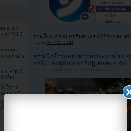
ลงมาแล้วก
เพลงให้ LE
ตอนนี้แฟนๆสามารถติดตามเราได้อีกช่องทางสา
==>>
IG YOUZAB
ัญหาหมอน
ังแฟนๆ เป็น
ชาวเน็ตโกรธหลังตำรวจประกาศไม่ขอหม
ขอให้ปลดผู้พิพากษาที่ปฏิเสธหมายจับ
ง K-Pop ที่
Filed under
UNCATEGORIZED
by
KPOP YOUZAB
on
MAY 16, 2019 AT
็วที่สุด
้งในวัน
้สำคัญมาก”
ุ่ม หลัง
ีวิตล่าสุด