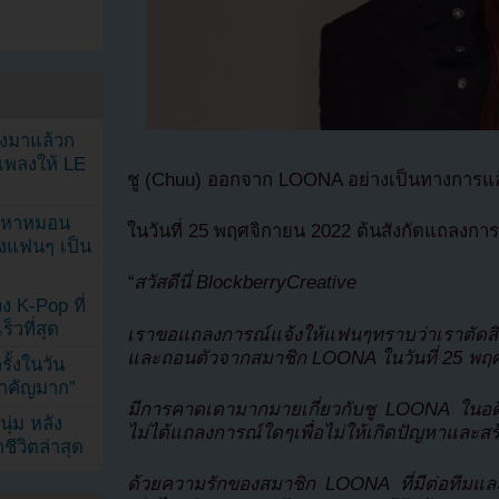
ลงมาแล้วก
เพลงให้ LE
ชู (Chuu) ออกจาก LOONA อย่างเป็นทางการแล
ัญหาหมอน
ในวันที่ 25 พฤศจิกายน 2022 ต้นสังกัดแถลงการ
ังแฟนๆ เป็น
“สวัสดีนี่ BlockberryCreative
ง K-Pop ที่
็วที่สุด
เราขอแถลงการณ์แจ้งให้แฟนๆทราบว่าเราตัดสิน
และถอนตัวจากสมาชิก LOONA ในวันที่ 25 พฤ
้งในวัน
้สำคัญมาก”
มีการคาดเดามากมายเกี่ยวกับชู LOONA ในอด
ุ่ม หลัง
ไม่ได้แถลงการณ์ใดๆเพื่อไม่ให้เกิดปัญหาและส
ีวิตล่าสุด
ด้วยความรักของสมาชิก LOONA ที่มีต่อทีมแล