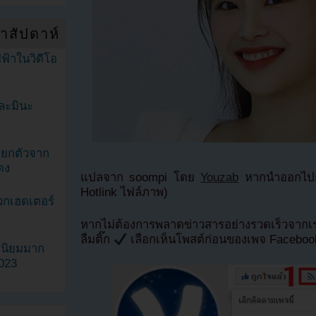
ำสัปดาห์
ฟ้าในวิดีโอ
ละมินะ
ะแยกตัวจาก
ดง
แปลจาก soompi โดย
Youzab
หากนำออกไปกร
Hotlink ไฟล์ภาพ)
วกเฮดเตอร์
หากไม่ต้องการพลาดข่าวสารอย่างรวดเร็วจาก
ลืมติ๊ก
เลือกเห็นโพสต์ก่อนของเพจ Facebo
ามนิยมมาก
2023