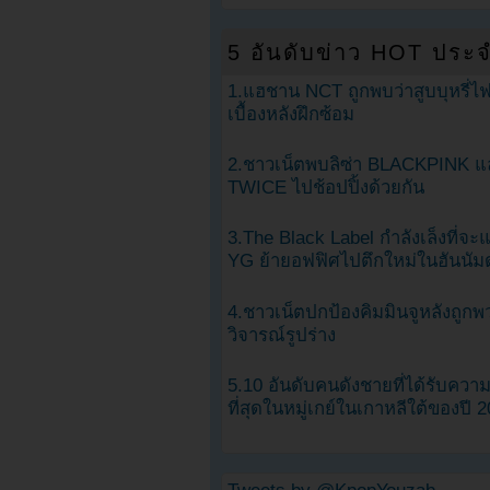
5 อันดับข่าว HOT ประจ
1.แฮชาน NCT ถูกพบว่าสูบบุหรี่ไฟ
เบื้องหลังฝึกซ้อม
2.ชาวเน็ตพบลิซ่า BLACKPINK แ
TWICE ไปช้อปปิ้งด้วยกัน
3.The Black Label กำลังเล็งที่จ
YG ย้ายอฟฟิศไปตึกใหม่ในฮันนัม
4.ชาวเน็ตปกป้องคิมมินจูหลังถูกพ
วิจารณ์รูปร่าง
5.10 อันดับคนดังชายที่ได้รับคว
ที่สุดในหมู่เกย์ในเกาหลีใต้ของปี 