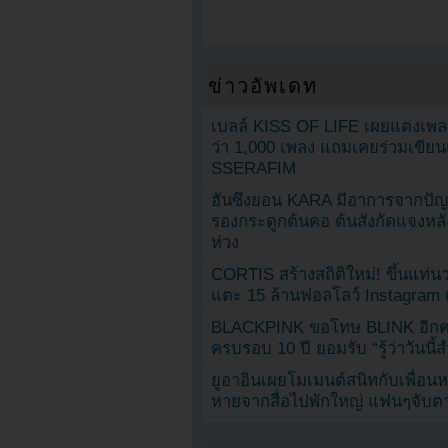
ข่าวอัพเดท
เบลล์ KISS OF LIFE เผยแต่งเพ
ว่า 1,000 เพลง แถมเคยร่วมเขียน
SSERAFIM
ฮันซึงยอน KARA มีอาการจากป
รองกระดูกต้นคอ ต้นสังกัดแจงหล
ห่วง
CORTIS สร้างสถิติใหม่! ขึ้นแท่นว
แตะ 15 ล้านฟอลโลว์ Instagram เร
BLACKPINK ขอโทษ BLINK อีกครั
ครบรอบ 10 ปี ยอมรับ “รู้ว่าวันนี
ยูอาอินเผยโมเมนต์สนิทกับเพื่อนหน
หายจากสื่อไปพักใหญ่ แฟนๆจับตาช