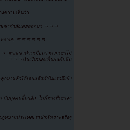
งความเห็นว่า:
วกเขากำลังเผยออกมา ㅋㅋㅋ
เสื่อมทราม!! ㅋㅋㅋㅋㅋㅋ
 ㅋㅋㅋ พวกเขาทำเหมือนว่าพวกเขาไม่
ธ ㅋㅋㅋฉันเริ่มมองเห็นผลตัดสิน
คุกมาแล้วได้เลยแล้วทำไมเราถึงยัง
่ระดับสูงคนอื่นๆอีก ไม่มีทางที่เขาจะ
ก กฎหมายประเทศเราน่าหัวเราะจริงๆ