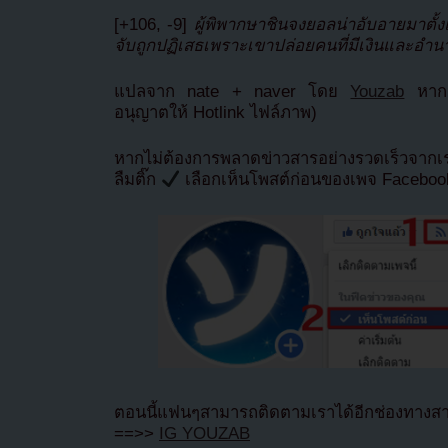
[+106, -9]
ผู้พิพากษาชินจงยอลน่าอับอายมาตั้ง
จับถูกปฏิเสธเพราะเขาปล่อยคนที่มีเงินและอำ
แปลจาก nate + naver โดย
Youzab
หากน
อนุญาตให้ Hotlink ไฟล์ภาพ)
หากไม่ต้องการพลาดข่าวสารอย่างรวดเร็วจาก
ลืมติ๊ก
เลือกเห็นโพสต์ก่อนของเพจ Facebo
ตอนนี้แฟนๆสามารถติดตามเราได้อีกช่องทางสา
==>>
IG YOUZAB