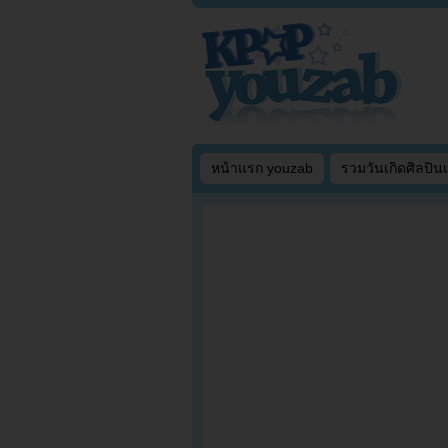
หน้าแรก youzab
รวมวันเกิดศิลปิน