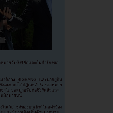
มายจับซึงรีอีกและยื่นคำร้องขอ
ดีตสมาชิกวง BIGBANG และนายยูอิน
กษาชินจงยอลได้ปฏิเสธคำร้องขอหมาย
จะไม่ขอหมายจับต่อซึงรีแล้วและ
นมิถุนายนนี้
งในเว็บไซต์ของบลูเฮ้าส์โดยคำร้อง
บ”
และมีชาวเน็ตเห็นด้วยมากมาย