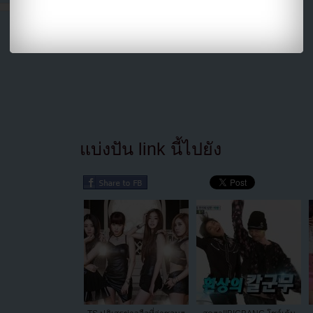
แบ่งปัน link นี้ไปยัง