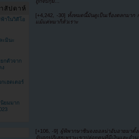
ถูกจับกุม…
ำสัปดาห์
[+4,242, -30]
ทั้งหมดนี้มันดูเป็นเรื่องตลกมา
ฟ้าในวิดีโอ
แม้แต่หมาก็หัวเราะ
ละมินะ
ะแยกตัวจาก
ดง
วกเฮดเตอร์
ามนิยมมาก
2023
[+106, -9]
ผู้พิพากษาชินจงยอลน่าอับอายมาตั้ง
จับถูกปฏิเสธเพราะเขาปล่อยคนที่มีเงินและอำ