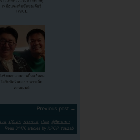
ชาวเน็ตห่วงเรื่องน้ำหนักที่ดู
เหมือนจะเพิ่มขึ้นของจื่อวี่
TWICE
บังชีฮยอกถ่ายภาพยิ้มแย้มสด
ใสกับพัคจินยอง + ชาวเน็ต
คอมเมนต์
Previous post →
รวจ
,
ปฏิเสธ
,
ประกาศ
,
ปลด
,
ผู้พิพากษา
,
Read 34476 articles by
KPOP Youzab