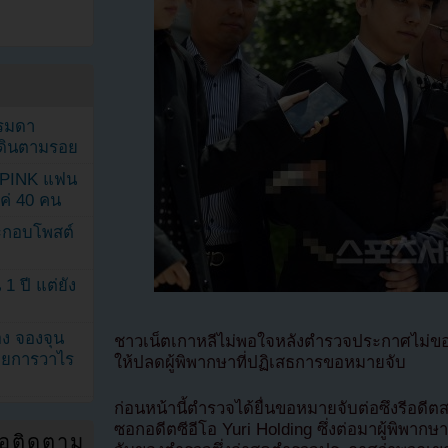
รรมดา
ดเดินตามรอย
KPINK แฟน
แค่ 40 คน
ระกอบโพสต์
1 ปี แต่ยัง
ง จองจุน
ชาวเน็ตเกาหลีไม่พอใจหลังตำรวจประกาศไม่ขอห
รายการวาไร
ให้ปลดผู้พิพากษาที่ปฏิเสธการขอหมายจับ
ก่อนหน้านี้ตำรวจได้ยื่นขอหมายจับต่อซึงรีอ
ซอกอดีตซีอีโอ Yuri Holding ซึ่งต่อมาผู้พิพา
่อติดตาม