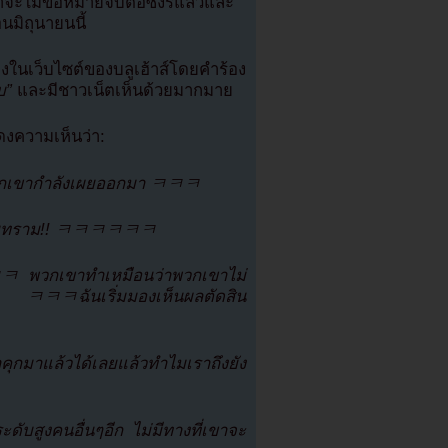
จะไม่ขอหมายจับต่อซึงรีแล้วและ
นมิถุนายนนี้
งในเว็บไซต์ของบลูเฮ้าส์โดยคำร้อง
บ”
และมีชาวเน็ตเห็นด้วยมากมาย
งความเห็นว่า:
วกเขากำลังเผยออกมา ㅋㅋㅋ
เสื่อมทราม!! ㅋㅋㅋㅋㅋㅋ
 ㅋㅋㅋ พวกเขาทำเหมือนว่าพวกเขาไม่
ธ ㅋㅋㅋฉันเริ่มมองเห็นผลตัดสิน
คุกมาแล้วได้เลยแล้วทำไมเราถึงยัง
่ระดับสูงคนอื่นๆอีก ไม่มีทางที่เขาจะ