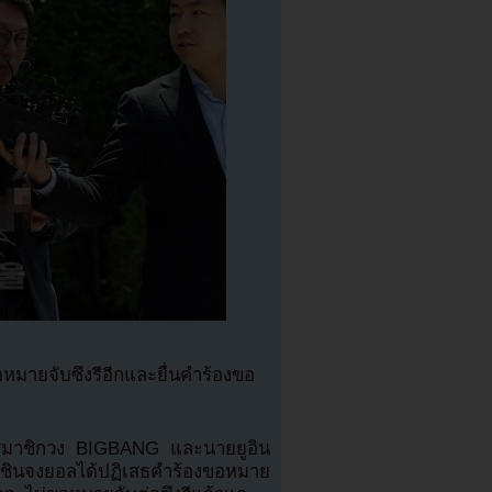
มายจับซึงรีอีกและยื่นคำร้องขอ
ดีตสมาชิกวง BIGBANG และนายยูอิน
กษาชินจงยอลได้ปฏิเสธคำร้องขอหมาย