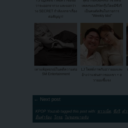
TS ปฏิเสธข่าวลือที่ว่าซอนฮ
สุดฮา!!BIGBANG โชว์เต้น
วาจะออกจากวง และบอกว่า
เพลงของเกิร์ลกรุ๊ปโดยมีซึงรี
วง SECRET กำลังเจรจาเรื่อง
เป็นคนตัดสินในรายการ
"Weekly Idol"
ต่อสัญญา!
เทาแพ้อุทธรณ์ในคดีความต่อ
LJ โพสต์ภาพกับฮวายองและ
SM Entertainment
อ้างว่าแฟนสาวของเขา + ฮ
วายองชี้แจง
← Next post
KPOP Youzab tagged this post with:
ชาวเน็ต
,
ซึงรี
,
ตำ
ยื่นคำร้อง
,
โกรธ
,
ไม่ขอหมายจับ