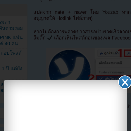
แปลจาก nate + naver โดย
Youzab
หากน
อนุญาตให้ Hotlink ไฟล์ภาพ)
รรมดา
ดเดินตามรอย
หากไม่ต้องการพลาดข่าวสารอย่างรวดเร็วจาก
KPINK แฟน
ลืมติ๊ก
เลือกเห็นโพสต์ก่อนของเพจ Facebo
แค่ 40 คน
ระกอบโพสต์
1 ปี แต่ยัง
ง จองจุน
รายการวาไร
ตอนนี้แฟนๆสามารถติดตามเราได้อีกช่องทางสา
==>>
IG YOUZAB