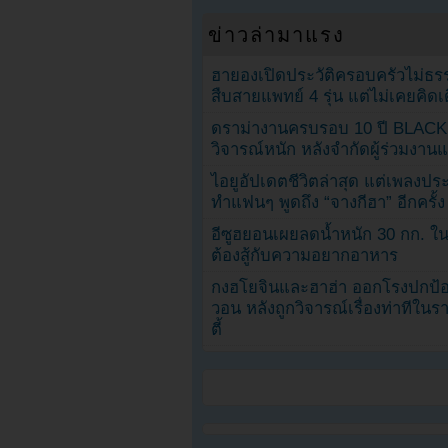
ข่าวล่ามาแรง
ฮายองเปิดประวัติครอบครัวไม่ธ
สืบสายแพทย์ 4 รุ่น แต่ไม่เคยคิ
ดราม่างานครบรอบ 10 ปี BLAC
วิจารณ์หนัก หลังจำกัดผู้ร่วมงาน
ไอยูอัปเดตชีวิตล่าสุด แต่เพลงป
ทำแฟนๆ พูดถึง “จางกีฮา” อีกครั้ง
อีซูฮยอนเผยลดน้ำหนัก 30 กก. ใน 
ต้องสู้กับความอยากอาหาร
กงฮโยจินและฮาฮ่า ออกโรงปกป้อ
วอน หลังถูกวิจารณ์เรื่องท่าทีใน
ตี้