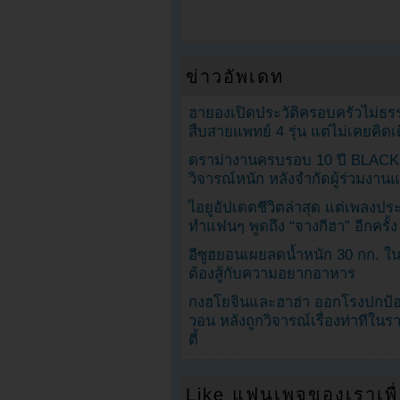
ข่าวอัพเดท
ฮายองเปิดประวัติครอบครัวไม่ธ
สืบสายแพทย์ 4 รุ่น แต่ไม่เคยคิ
ดราม่างานครบรอบ 10 ปี BLAC
วิจารณ์หนัก หลังจำกัดผู้ร่วมงาน
ไอยูอัปเดตชีวิตล่าสุด แต่เพลงป
ทำแฟนๆ พูดถึง “จางกีฮา” อีกครั้ง
อีซูฮยอนเผยลดน้ำหนัก 30 กก. ใน 
ต้องสู้กับความอยากอาหาร
กงฮโยจินและฮาฮ่า ออกโรงปกป้อ
วอน หลังถูกวิจารณ์เรื่องท่าทีใน
ตี้
Like แฟนเพจของเราเพื