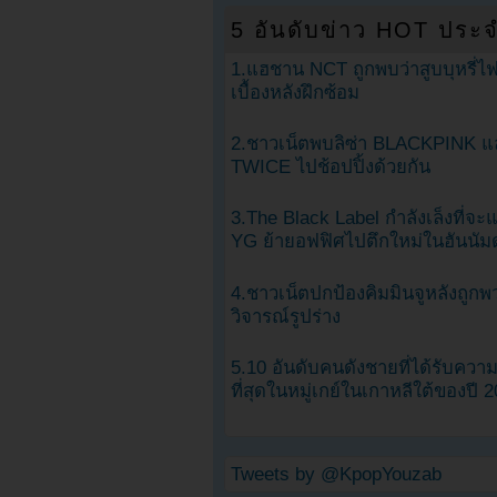
5 อันดับข่าว HOT ประจ
1.แฮชาน NCT ถูกพบว่าสูบบุหรี่ไฟ
เบื้องหลังฝึกซ้อม
2.ชาวเน็ตพบลิซ่า BLACKPINK แ
TWICE ไปช้อปปิ้งด้วยกัน
3.The Black Label กำลังเล็งที่จ
YG ย้ายอฟฟิศไปตึกใหม่ในฮันนัม
4.ชาวเน็ตปกป้องคิมมินจูหลังถูกพ
วิจารณ์รูปร่าง
5.10 อันดับคนดังชายที่ได้รับคว
ที่สุดในหมู่เกย์ในเกาหลีใต้ของปี 
Tweets by @KpopYouzab