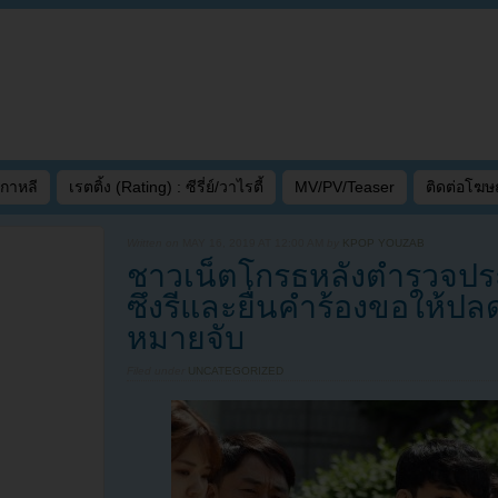
เกาหลี
เรตติ้ง (Rating) : ซีรี่ย์/วาไรตี้
MV/PV/Teaser
ติดต่อโฆ
Written on
MAY 16, 2019 AT 12:00 AM
by
KPOP YOUZAB
ชาวเน็ตโกรธหลังตำรวจปร
ซึงรีและยื่นคำร้องขอให้ปลด
หมายจับ
Filed under
UNCATEGORIZED