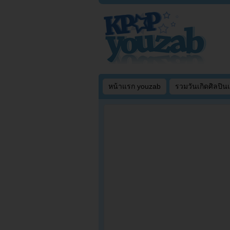
หน้าแรก youzab
รวมวันเกิดศิลปิน