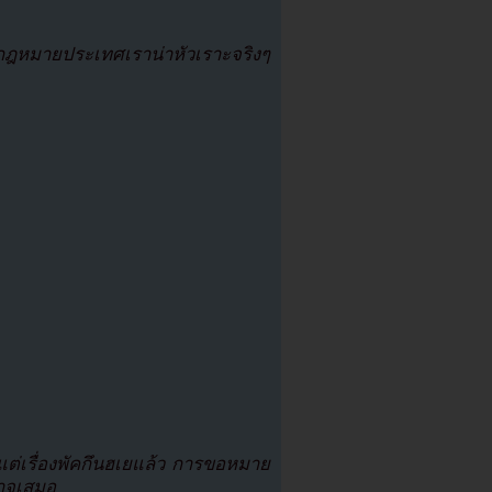
ก กฎหมายประเทศเราน่าหัวเราะจริงๆ
แต่เรื่องพัคกึนฮเยแล้ว การขอหมาย
นาจเสมอ