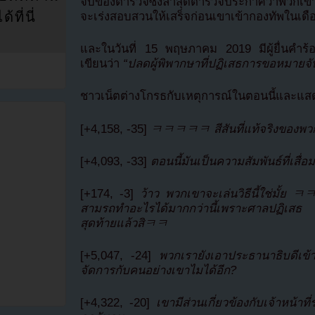
จับของตำรวจซึ่งล่าสุดตำรวจประกาศว่าพวกเขา
ที่นี่
จะเร่งสอบสวนให้เสร็จก่อนเขาเข้ากองทัพในเดือ
และในวันที่ 15 พฤษภาคม 2019 มีผู้ยื่นคำร้อ
เขียนว่า
“ปลดผู้พิพากษาที่ปฏิเสธการขอหมายจั
ชาวเน็ตต่างโกรธกับเหตุการณ์ในตอนนี้และแสด
[+4,158, -35]
ㅋㅋㅋㅋㅋ สีสันที่แท้จริงของพ
[+4,093, -33]
ตอนนี้มันเป็นความสัมพันธ์ที่
[+174, -3]
ว้าว พวกเขาจะเล่นวิธีนี้ใช่มั้ย
สามรถทำอะไรได้มากกว่านี้เพราะศาลปฏิเส
สุดท้ายแล้วสิㅋㅋ
[+5,047, -24]
พวกเรายังเอาประธานาธิบดีเข้า
จัดการกับคนอย่างเขาไมได้อีก?
[+4,322, -20]
เขามีส่วนเกี่ยวข้องกับเจ้าหน้าที