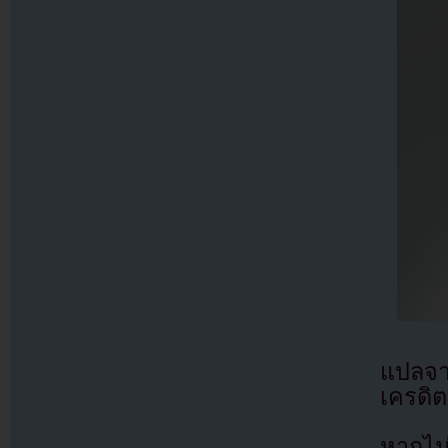
แปลจ
เครดิต
หากไม