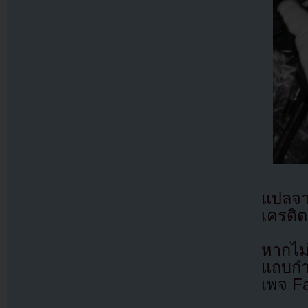
แปลจ
เครดิต
หากไม
แถบกำล
เพจ F