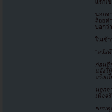
แรกเขา
นอกจาก
ถ้อยคำ
บอกว่
ในเช้
“สวัสด
ก่อนอ
แจ้งให
จริงเก
นอกจาก
เท็จจร
ขอบคุ