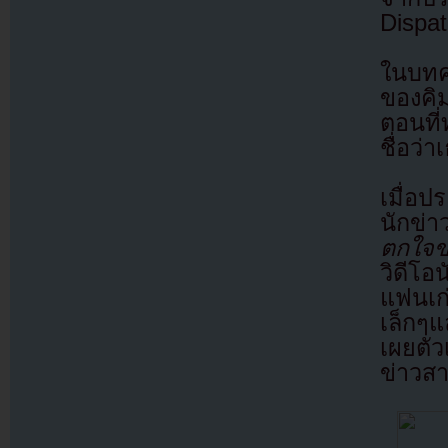
Dispat
ในบทคว
ของคิ
ตอนที่
ชื่อว่
เมื่อ
นักข่า
ตกใจข
วิดีโอ
แฟนเก่
เล็กๆแ
เผยตัว
ข่าวส