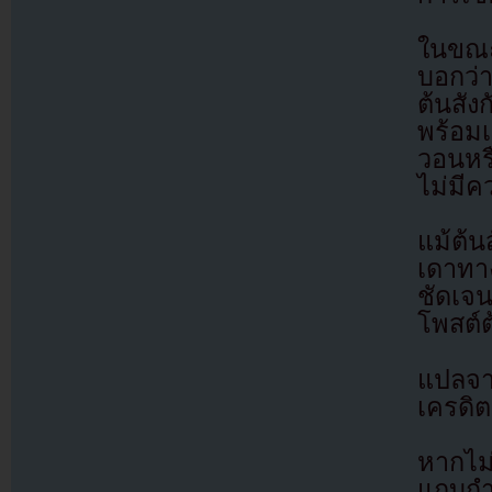
ในขณะเ
บอกว่า
ต้นสัง
พร้อม
วอนหรื
ไม่มีค
แม้ต้
เดาทา
ชัดเจน
โพสต์ต
แปลจ
เครดิต
หากไม
แถบกำล