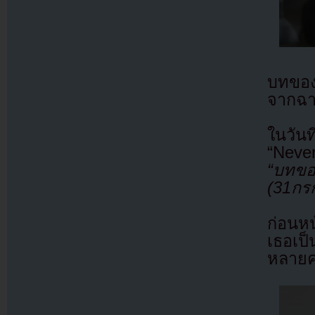
บทของ
จากฉา
ในวั
“Never
“บทของ
(31กร
ก่อนหน
เธอเป็
หลายคร