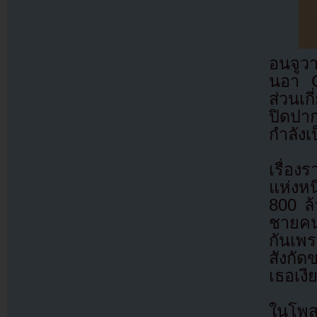
อนจูวา
นอา G
ส่วนเก
ปิดปาก
กำลัง
เรื่อง
แห่งหน
800 ล
ชายคนห
กันเพร
สังกัด
เธอเงี
ในโพส