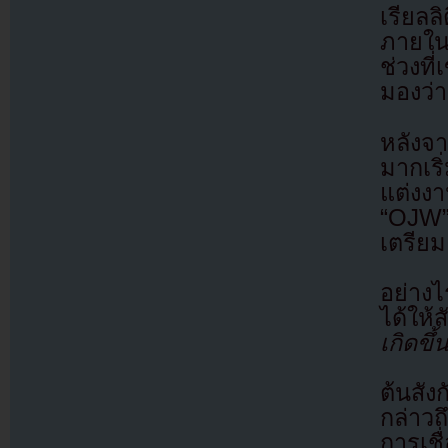
เรียลล
ภายในอ
ช่วงที
มองว่
หลังจ
มากเริ
แต่งงา
“OJW” 
เตรียม
อย่างไ
ได้ให้
เกิดขึ
ต้นสัง
กล่าว
การเชื