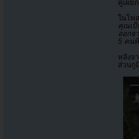
คู่เผย
ในโพส
คุณเป็
ออกจาก
5 คนที
หลังจา
ส่วนกู