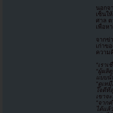
นอกจาก
เซ็นใ
ศาล ตา
เพื่อห
จากข่า
เก่าข
ความคิ
“เราเช
“ผู้ผล
แบบนั
“ดูเหม
ใจดีที
เขาจะ
“จากค
ได้แล้ว