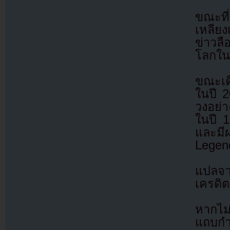
ขณะที่
เหลียง
ข่าวล
โลกในแ
ขณะเด
ในปี 
วงอย่า
ในปี 
และมี
Legend
แปลจ
เครดิต
หากไม
แถบกำล