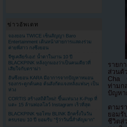
ข่าวอัพเดท
จองยอน TWICE เซ็นสัญญา Baro
Entertainment เดินหน้าสายการแสดงร่วม
ค่ายพี่สาว กงซึงยอน
จีซูเคลียร์เอง! น้ำตาในงาน 10 ปี
BLACKPINK หลังถูกมองว่าเป็นคนเดียวที่
รายกา
เสียใจกับดราม่า
ส่วนต
ฮันซึงยอน KARA มีอาการจากปัญหาหมอน
Cha G
รองกระดูกต้นคอ ต้นสังกัดแจงหลังแฟนๆ เป็น
ท่ามก
ห่วง
ปัญหา
CORTIS สร้างสถิติใหม่! ขึ้นแท่นวง K-Pop ที่
แตะ 15 ล้านฟอลโลว์ Instagram เร็วที่สุด
ตามรา
ยอมรั
BLACKPINK ขอโทษ BLINK อีกครั้งในวัน
ครบรอบ 10 ปี ยอมรับ “รู้ว่าวันนี้สำคัญมาก”
ชีวิต