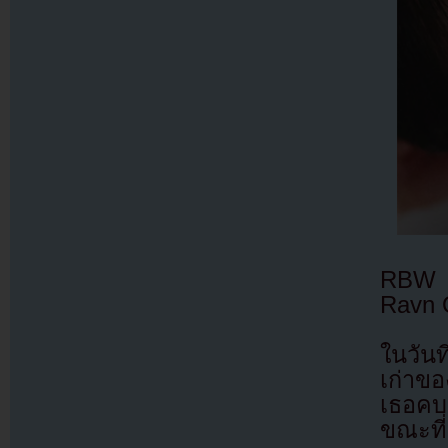
RBW อ
Ravn
ในวันท
เก่าข
เธอคบ
ขณะที่