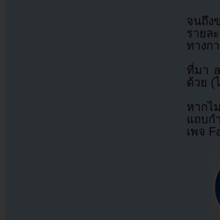
จนถึง
รายละเ
ทางกา
ที่มา
ด้วย (
หากไม
แถบกำล
เพจ F