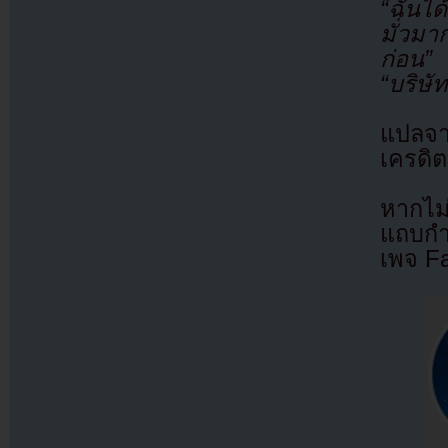
“ฉันได
มั่วมา
ก่อน”
“บริษ
แปลจ
เครดิต
หากไม
แถบกำล
เพจ F