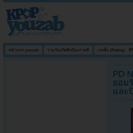
หน้าแรก youzab
รวมวันเกิดศิลปินเกาหลี
เรตติ้ง (Rating) : ซีรี
Written on
JUN
PD N
ยอมร
และป
Filed under
N