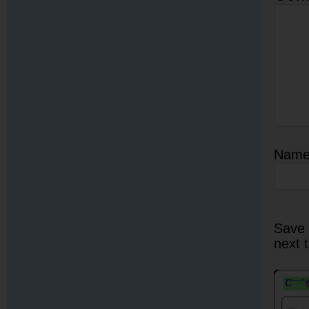
Nam
Save 
next 