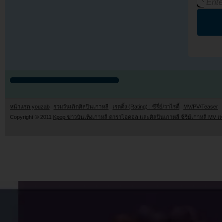
หน้าแรก youzab
รวมวันเกิดศิลปินเกาหลี
เรตติ้ง (Rating) : ซีรี่ย์/วาไรตี้
MV/PV/Teaser
Copyright © 2011
Kpop ข่าวบันเทิงเกาหลี ดาราไอดอล และศิลปินเกาหลี ซีรี่ย์เกาหลี MV เ