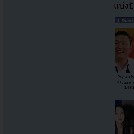
แบ่งปั
Psy เผยว่
นิสัยของภ
(Best 