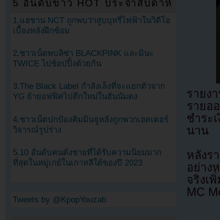
5 อันดับข่าว HOT ประจำสัปดาห์
1.แฮชาน NCT ถูกพบว่าสูบบุหรี่ไฟฟ้าในวิดีโอ
เบื้องหลังฝึกซ้อม
2.ชาวเน็ตพบลิซ่า BLACKPINK และมินะ
TWICE ไปช้อปปิ้งด้วยกัน
3.The Black Label กำลังเล็งที่จะแยกตัวจาก
รายงาน
YG ย้ายอฟฟิศไปตึกใหม่ในฮันนัมดง
รายออ
ชำระเ
4.ชาวเน็ตปกป้องคิมมินจูหลังถูกพวกเฮดเตอร์
นาน
วิจารณ์รูปร่าง
5.10 อันดับคนดังชายที่ได้รับความนิยมมาก
หลังร
ที่สุดในหมู่เกย์ในเกาหลีใต้ของปี 2023
อย่าง
จริงเพ
MC Mon
Tweets by @KpopYouzab