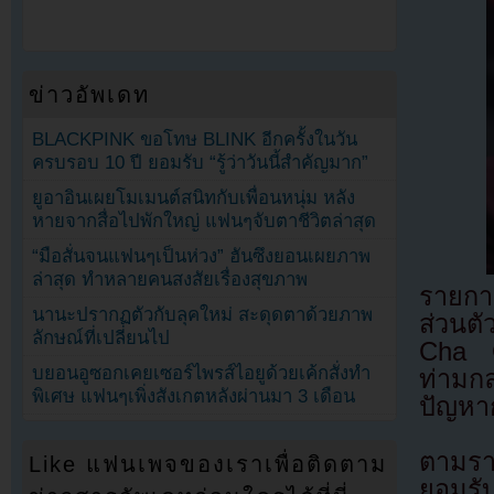
ข่าวอัพเดท
BLACKPINK ขอโทษ BLINK อีกครั้งในวัน
ครบรอบ 10 ปี ยอมรับ “รู้ว่าวันนี้สำคัญมาก”
ยูอาอินเผยโมเมนต์สนิทกับเพื่อนหนุ่ม หลัง
หายจากสื่อไปพักใหญ่ แฟนๆจับตาชีวิตล่าสุด
“มือสั่นจนแฟนๆเป็นห่วง” ฮันซึงยอนเผยภาพ
ล่าสุด ทำหลายคนสงสัยเรื่องสุขภาพ
รายกา
นานะปรากฏตัวกับลุคใหม่ สะดุดตาด้วยภาพ
ส่วนต
ลักษณ์ที่เปลี่ยนไป
Cha G
บยอนอูซอกเคยเซอร์ไพรส์ไอยูด้วยเค้กสั่งทำ
ท่ามก
พิเศษ แฟนๆเพิ่งสังเกตหลังผ่านมา 3 เดือน
ปัญหา
ตามรา
Like แฟนเพจของเราเพื่อติดตาม
ยอมรั