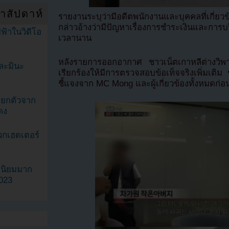
ำสัปดาห์
รายงานระบุว่ามีอดีตพนักงานและบุคคลที่เกี่
กล่าวอ้างว่ามีปัญหาเรื่องการชำระเงินและการ
ฟ้าในวิดีโอ
เวลานาน
หลังรายการออกอากาศ ชาวเน็ตเกาหลีต่างวิพา
ละมินะ
เรียกร้องให้มีการตรวจสอบข้อเท็จจริงเพิ่มเติม
ชี้แจงจาก MC Mong และผู้เกี่ยวข้องทั้งหมดก่อ
ะแยกตัวจาก
ดง
วกเฮดเตอร์
ามนิยมมาก
2023