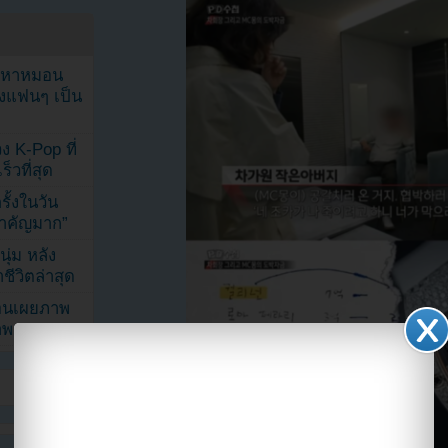
ัญหาหมอน
ังแฟนๆ เป็น
ง K-Pop ที่
็วที่สุด
้งในวัน
้สำคัญมาก”
ุ่ม หลัง
ีวิตล่าสุด
ยอนเผยภาพ
าพ