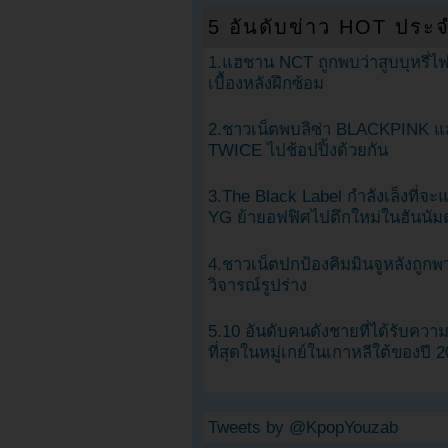
5 อันดับข่าว HOT ประจ
1.แฮชาน NCT ถูกพบว่าสูบบุหรี่ไฟ
เบื้องหลังฝึกซ้อม
2.ชาวเน็ตพบลิซ่า BLACKPINK แ
TWICE ไปช้อปปิ้งด้วยกัน
3.The Black Label กำลังเล็งที่จ
YG ย้ายอฟฟิศไปตึกใหม่ในฮันนัม
4.ชาวเน็ตปกป้องคิมมินจูหลังถูกพ
วิจารณ์รูปร่าง
5.10 อันดับคนดังชายที่ได้รับคว
ที่สุดในหมู่เกย์ในเกาหลีใต้ของปี 
Tweets by @KpopYouzab