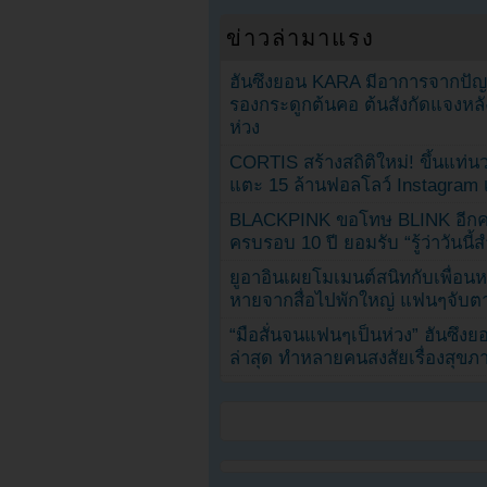
ข่าวล่ามาแรง
ฮันซึงยอน KARA มีอาการจากป
รองกระดูกต้นคอ ต้นสังกัดแจงหล
ห่วง
CORTIS สร้างสถิติใหม่! ขึ้นแท่นว
แตะ 15 ล้านฟอลโลว์ Instagram เร
BLACKPINK ขอโทษ BLINK อีกครั
ครบรอบ 10 ปี ยอมรับ “รู้ว่าวันนี
ยูอาอินเผยโมเมนต์สนิทกับเพื่อนหน
หายจากสื่อไปพักใหญ่ แฟนๆจับตาช
“มือสั่นจนแฟนๆเป็นห่วง” ฮันซึง
ล่าสุด ทำหลายคนสงสัยเรื่องสุขภ