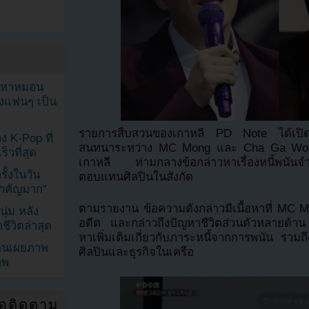
ัญหาหมอน
ังแฟนๆ เป็น
รายการสืบสวนของเกาหลี PD Note ได้เปิดเผย
ง K-Pop ที่
สนทนาระหว่าง MC Mong และ Cha Ga Won ซึ
็วที่สุด
เกาหลี ท่ามกลางข้อกล่าวหาเรื่องหนี้พนัน
้งในวัน
ตอบแทนศิลปินในสังกัด
้สำคัญมาก”
ตามรายงาน ข้อความดังกล่าวมีเนื้อหาที่ MC
ุ่ม หลัง
อดีต และกล่าวถึงปัญหาชีวิตส่วนตัวหลายด้า
ีวิตล่าสุด
หาเพิ่มเติมเกี่ยวกับภาระหนี้จากการพนัน รวมถึง
ยอนเผยภาพ
ศิลปินและธุรกิจในเครือ
าพ
่อติดตาม