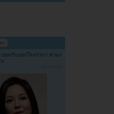
ษณา
g ยอมรับนอกใจภรรยา ท่ามก
ิน
{
NO COMMENTS
}