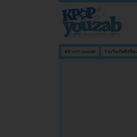
หน้าแรก youzab
รวมวันเกิดศิลปิน