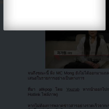
จนถึงขณะนี้ ฝั่ง MC Mong ยังไม่ได้ออกมาแถล
เสนอในรายการอย่างเป็นทางการ
ที่มา allkpop โดย
Youzab
หากนำออกไปกรุ
Hotlink ไฟล์ภาพ)
หากไม่ต้องการพลาดข่าวสารอย่างรวดเร็วจาก