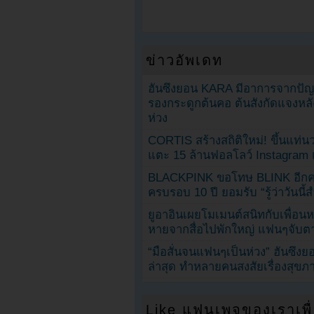
ข่าวอัพเดท
ฮันซึงยอน KARA มีอาการจากป
รองกระดูกต้นคอ ต้นสังกัดแจงหล
ห่วง
CORTIS สร้างสถิติใหม่! ขึ้นแท่นว
แตะ 15 ล้านฟอลโลว์ Instagram เร
BLACKPINK ขอโทษ BLINK อีกครั
ครบรอบ 10 ปี ยอมรับ “รู้ว่าวันนี
ยูอาอินเผยโมเมนต์สนิทกับเพื่อนหน
หายจากสื่อไปพักใหญ่ แฟนๆจับตาช
“มือสั่นจนแฟนๆเป็นห่วง” ฮันซึง
ล่าสุด ทำหลายคนสงสัยเรื่องสุขภ
Like แฟนเพจของเราเพื