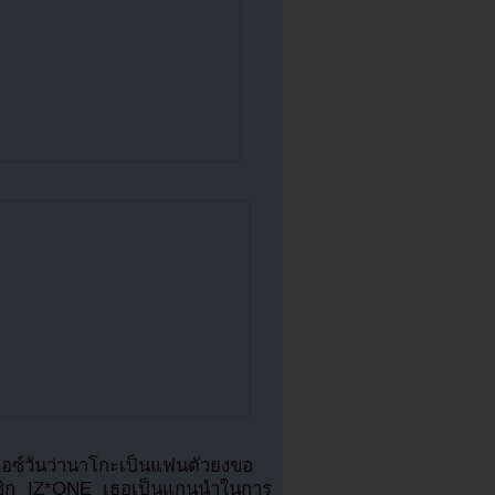
ละไอซ์วันว่านาโกะเป็นแฟนตัวยงขอ
สมาชิก IZ*ONE เธอเป็นแกนนำในการ