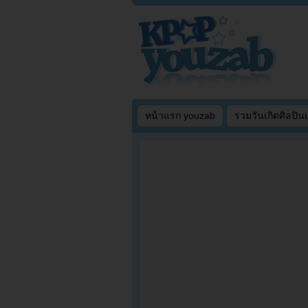
หน้าแรก youzab
รวมวันเกิดศิลปิน