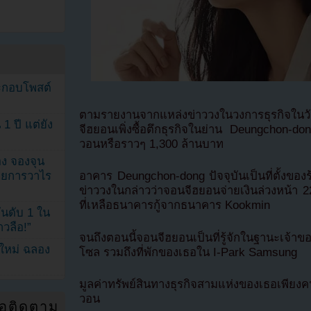
ระกอบโพสต์
ตามรายงานจากแหล่งข่าววงในวงการธุรกิจในว
1 ปี แต่ยัง
จีฮยอนเพิ่งซื้อตึกธุรกิจในย่าน Deungchon-do
วอนหรือราวๆ 1,300 ล้านบาท
ง จองจุน
รายการวาไร
อาคาร Deungchon-dong ปัจจุบันเป็นที่ตั้งของร
ข่าววงในกล่าวว่าจอนจีฮยอนจ่ายเงินล่วงหน้า 
ที่เหลือธนาคารกู้จากธนาคาร Kookmin
นดับ 1 ใน
าวลือ!”
จนถึงตอนนี้จอนจีฮยอนเป็นที่รู้จักในฐานะเจ้าข
นใหม่ ฉลอง
โซล รวมถึงที่พักของเธอใน I-Park Samsung
มูลค่าทรัพย์สินทางธุรกิจสามแห่งของเธอเพียง
วอน
่อติดตาม