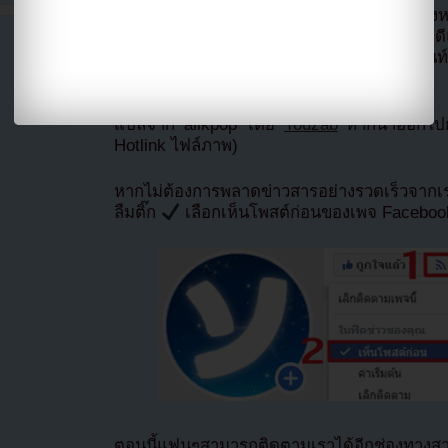
ในการตอบต่อรายงานข่าวผู้เชี่ยวชาญด้านอสังหาร
งอยู่ใกล้กับถนนสายหลักทำให้มองเห็นได้อย่าง
ในการหาผู้อยู่อาศัย ตึกนี้ตั้งอยู่หน้าอพาร์ทเมนท
ยเข้าพักในปี 2021
แปลจาก allkpop โดย
Youzab
หากนำออกไปกร
Hotlink ไฟล์ภาพ)
หากไม่ต้องการพลาดข่าวสารอย่างรวดเร็วจาก
ลืมติ๊ก
เลือกเห็นโพสต์ก่อนของเพจ Facebo
ตอนนี้แฟนๆสามารถติดตามเราได้อีกช่องทางสา