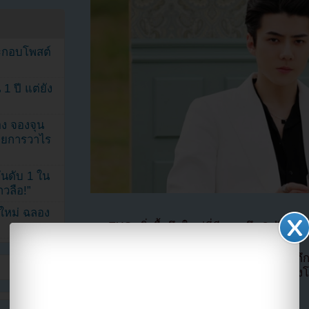
ระกอบโพสต์
1 ปี แต่ยัง
ง จองจุน
รายการวาไร
นดับ 1 ใน
าวลือ!”
นใหม่ ฉลอง
เซฮุน EXO เพิ่งซื้อตึกใหญ่ที่มีราคาถึง 3 พันล้า
ตามรายงานของสื่อไอดอลหนุ่มเซ็นสัญญาซื้อต
87 ล้านบาทเพื่อซื้อตึก 6 ชั้นที่ตั้งอยู่ในย่านซ
พฤศจิกายน