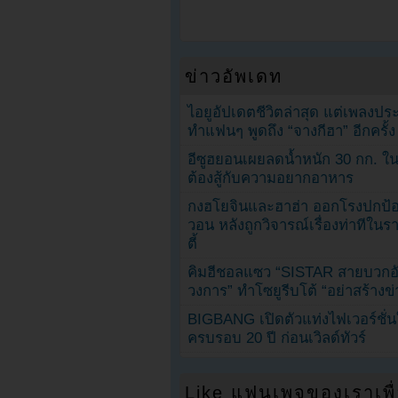
ข่าวอัพเดท
ไอยูอัปเดตชีวิตล่าสุด แต่เพลงป
ทำแฟนๆ พูดถึง “จางกีฮา” อีกครั้ง
อีซูฮยอนเผยลดน้ำหนัก 30 กก. ใน 
ต้องสู้กับความอยากอาหาร
กงฮโยจินและฮาฮ่า ออกโรงปกป้อ
วอน หลังถูกวิจารณ์เรื่องท่าทีใน
ตี้
คิมฮีชอลแซว “SISTAR สายบวกอั
วงการ” ทำโซยูรีบโต้ “อย่าสร้างข่
BIGBANG เปิดตัวแท่งไฟเวอร์ชั่
ครบรอบ 20 ปี ก่อนเวิลด์ทัวร์
Like แฟนเพจของเราเพื