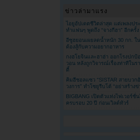
ข่าวล่ามาแรง
ไอยูอัปเดตชีวิตล่าสุด แต่เพลงป
ทำแฟนๆ พูดถึง “จางกีฮา” อีกครั้ง
อีซูฮยอนเผยลดน้ำหนัก 30 กก. ใน 
ต้องสู้กับความอยากอาหาร
กงฮโยจินและฮาฮ่า ออกโรงปกป้อ
วอน หลังถูกวิจารณ์เรื่องท่าทีใน
ตี้
คิมฮีชอลแซว “SISTAR สายบวกอั
วงการ” ทำโซยูรีบโต้ “อย่าสร้างข่
BIGBANG เปิดตัวแท่งไฟเวอร์ชั่
ครบรอบ 20 ปี ก่อนเวิลด์ทัวร์