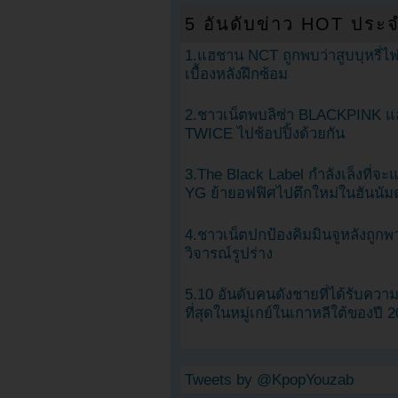
5 อันดับข่าว HOT ประจ
1.แฮชาน NCT ถูกพบว่าสูบบุหรี่ไฟ
เบื้องหลังฝึกซ้อม
2.ชาวเน็ตพบลิซ่า BLACKPINK แ
TWICE ไปช้อปปิ้งด้วยกัน
3.The Black Label กำลังเล็งที่จ
YG ย้ายอฟฟิศไปตึกใหม่ในฮันนัม
4.ชาวเน็ตปกป้องคิมมินจูหลังถูกพ
วิจารณ์รูปร่าง
5.10 อันดับคนดังชายที่ได้รับคว
ที่สุดในหมู่เกย์ในเกาหลีใต้ของปี 
Tweets by @KpopYouzab