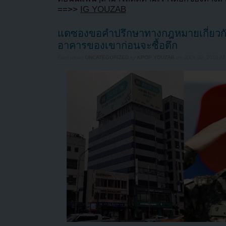
==>>
IG YOUZAB
แดซองขอคำปรึกษาทางกฎหมายเกี่ยวก
อาคารของเขาก่อนจะซื้อตึก
Filed under
UNCATEGORIZED
by
KPOP YOUZAB
on
JULY 30, 2019 AT