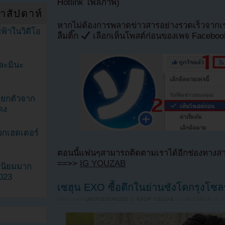
Hotlink ไฟล์ภาพ)
ำสัปดาห์
หากไม่ต้องการพลาดข่าวสารอย่างรวดเร็วจาก
ฟ้าในวิดีโอ
ลืมติ๊ก
เลือกเห็นโพสต์ก่อนของเพจ Facebo
ละมินะ
ะแยกตัวจาก
ดง
วกเฮดเตอร์
ตอนนี้แฟนๆสามารถติดตามเราได้อีกช่องทางสา
==>>
IG YOUZAB
ามนิยมมาก
2023
เซฮุน EXO ซื้อตึกในย่านซังโดกรุงโซ
Filed under
UNCATEGORIZED
by
KPOP YOUZAB
on
DECEMBER 16, 2