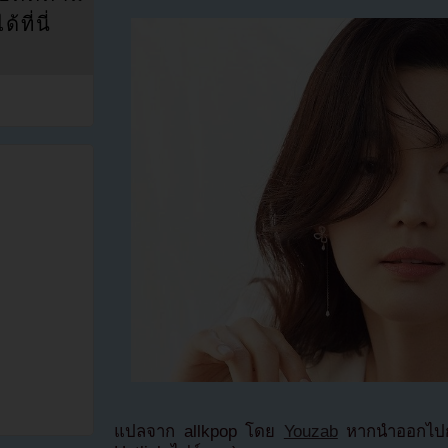
ที่นี่
แปลจาก allkpop โดย
Youzab
หากนำออกไปกร