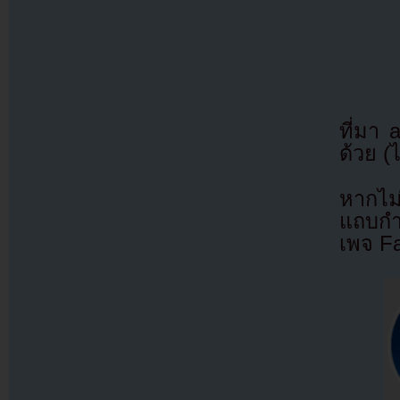
ที่มา
ด้วย (
หากไม
แถบกำล
เพจ F