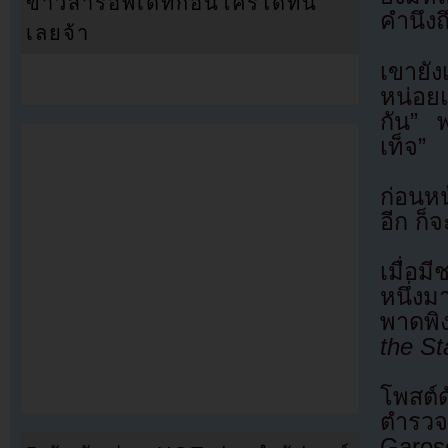
ข่าวสารอัพเดทก่อนใครได้ที่นี่
คำนึงถ
เลยจ้า
เขายัง
หน่อย
กัน” พ
เท็จ”
ก่อนหน
อีก ก็จ
เมื่อม
หนึ่ง
พาดพิง
the St
โพสต์
ตำรวจเ
Garos