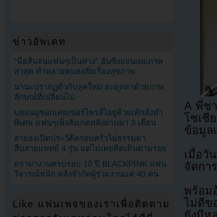
ข่าวอัพเดท
“มือสั่นจนแฟนๆเป็นห่วง” ฮันซึงยอนเผยภาพ
ล่าสุด ทำหลายคนสงสัยเรื่องสุขภาพ
นานะปรากฏตัวกับลุคใหม่ สะดุดตาด้วยภาพ
ลักษณ์ที่เปลี่ยนไป
A พี่ช
บยอนอูซอกเคยเซอร์ไพรส์ไอยูด้วยเค้กสั่งทำ
โซเชี
พิเศษ แฟนๆเพิ่งสังเกตหลังผ่านมา 3 เดือน
ข้อมูล
ฮายองเปิดประวัติครอบครัวไม่ธรรมดา
สืบสายแพทย์ 4 รุ่น แต่ไม่เคยคิดเดินตามรอย
เมื่อว
ดราม่างานครบรอบ 10 ปี BLACKPINK แฟน
จัดกา
วิจารณ์หนัก หลังจำกัดผู้ร่วมงานแค่ 40 คน
พร้อมอ้
ไม่ดีข
Like แฟนเพจของเราเพื่อติดตาม
ยังมี