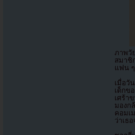
ภาพวั
สมาชิก
แฟน ๆ
เมื่อว
เด็กข
เศร้าข
มองกล้
คอมเม
ว่าเธอ