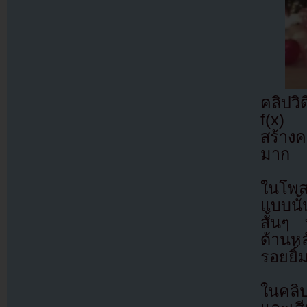
คลิปวิ
f(x) ถ
สร้าง
มาก
ในโพสต
แบบนั
สั้นๆ 
ด้านห
รอยยิ
ในคลิป