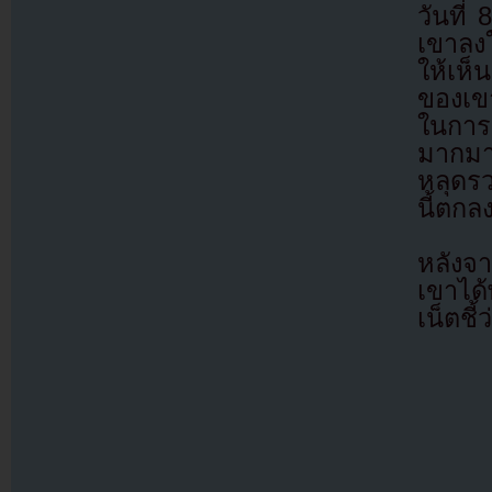
วันที่
เขาลง
ให้เห็
ของเข
ในการ
มากมา
หลุดรว
นี้ตกล
หลังจา
เขาได
เน็ตชี