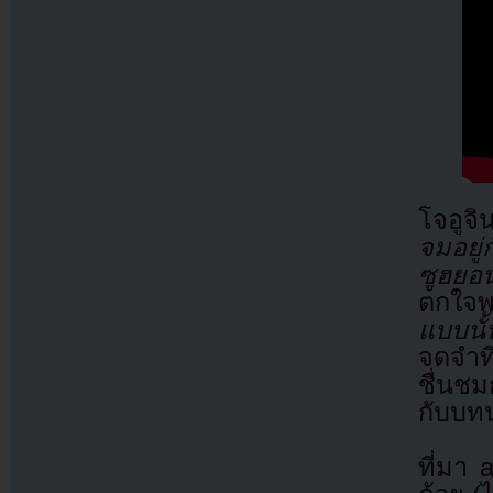
โจอูจิ
จมอยู่
ซูฮยอ
ตกใจพ
แบบนั
จดจำที
ชื่นช
กับบท
ที่มา