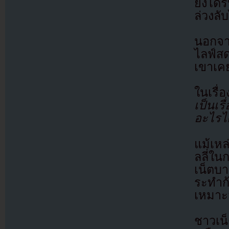
ยังได้
ล่วงลับ
นอกจา
ไลฟ์สด
เขาเค
ในเรื่
เป็นเร
อะไรได
แม้เห
ลลี่ใน
เน็ตบ
ระทำก้
เหมา
ชาวเน