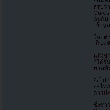
ก่อนหน
สรุปว่
Garos
คบกับ 
“ข้อมูล
โดยตำ
เป็นหล
หลังข่
ก็ได้
พาดพิ
ยิ่งไป
อะไรเห
ดาวน่ะ
ซึ่งชา