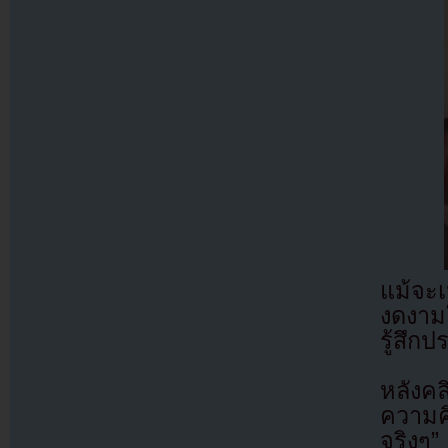
แม้จะเ
งดงาม
รู้สึกป
หลังค
ความคิ
จริงๆ