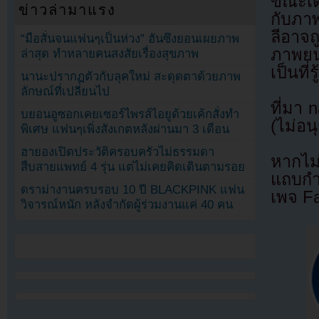
ขณะเด
ข่าวล่ามาแรง
กับภา
ลีอาจ
“มือสั่นจนแฟนๆเป็นห่วง” ฮันซึงยอนเผยภาพ
ภาพยนต
ล่าสุด ทำหลายคนสงสัยเรื่องสุขภาพ
เป็นที่
นานะปรากฏตัวกับลุคใหม่ สะดุดตาด้วยภาพ
ลักษณ์ที่เปลี่ยนไป
ที่มา 
บยอนอูซอกเคยเซอร์ไพรส์ไอยูด้วยเค้กสั่งทำ
(ไม่อน
พิเศษ แฟนๆเพิ่งสังเกตหลังผ่านมา 3 เดือน
ฮายองเปิดประวัติครอบครัวไม่ธรรมดา
หากไม
สืบสายแพทย์ 4 รุ่น แต่ไม่เคยคิดเดินตามรอย
แถบกำล
ดราม่างานครบรอบ 10 ปี BLACKPINK แฟน
เพจ F
วิจารณ์หนัก หลังจำกัดผู้ร่วมงานแค่ 40 คน