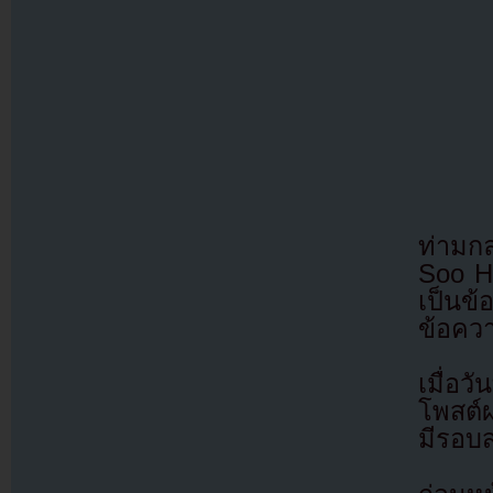
ท่ามกล
Soo Hy
เป็นข้
ข้อคว
เมื่อว
โพสต์ผ
มีรอบส