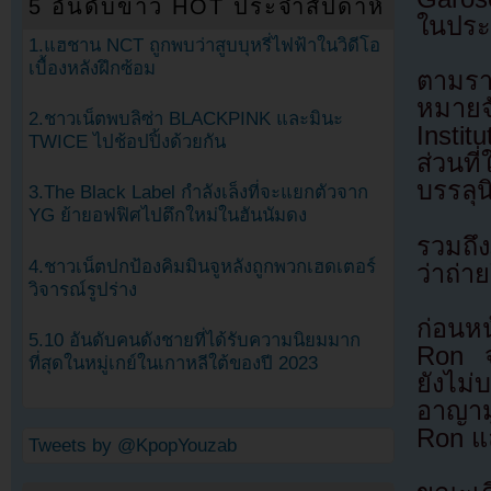
5 อันดับข่าว HOT ประจำสัปดาห์
ในประเ
1.แฮชาน NCT ถูกพบว่าสูบบุหรี่ไฟฟ้าในวิดีโอ
เบื้องหลังฝึกซ้อม
ตามรา
หมายจ
2.ชาวเน็ตพบลิซ่า BLACKPINK และมินะ
Insti
TWICE ไปช้อปปิ้งด้วยกัน
ส่วนที
บรรลุน
3.The Black Label กำลังเล็งที่จะแยกตัวจาก
YG ย้ายอฟฟิศไปตึกใหม่ในฮันนัมดง
รวมถึง
4.ชาวเน็ตปกป้องคิมมินจูหลังถูกพวกเฮดเตอร์
ว่าถ่า
วิจารณ์รูปร่าง
ก่อนห
5.10 อันดับคนดังชายที่ได้รับความนิยมมาก
Ron จร
ที่สุดในหมู่เกย์ในเกาหลีใต้ของปี 2023
ยังไม่
อาญาม
Ron แ
Tweets by @KpopYouzab