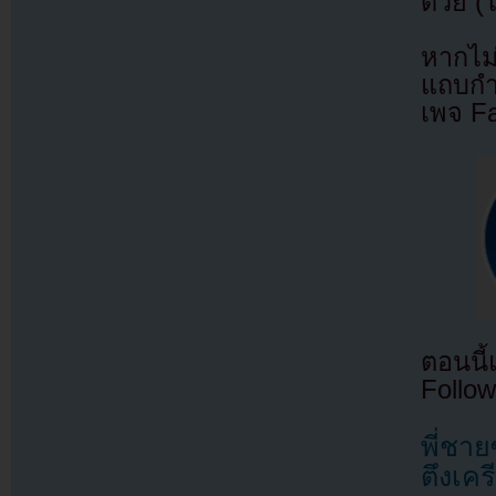
ด้วย (
หากไม
แถบกำล
เพจ F
ตอนนี
Follow
พี่ชา
ตึงเคร