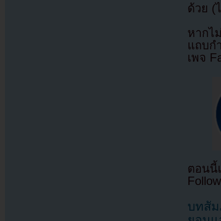
ด้วย (
หากไม
แถบกำล
เพจ F
ตอนนี
Follow
บทสัมภ
ยอนแล