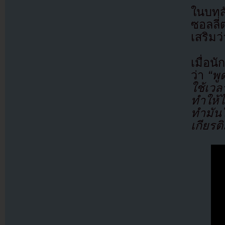
ในบทส
ซอลลี่
เสริมว
เมื่อนั
ว่า
“พู
ใช้เวล
ทำให้
ทำมันใ
เกียรต