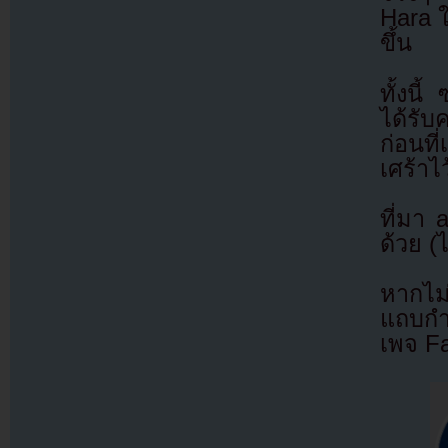
Hara ใ
ขึ้น
ทั้งนี
ได้รับ
ก่อนที
เศร้าไ
ที่มา
ด้วย (
หากไม
แถบกำล
เพจ F