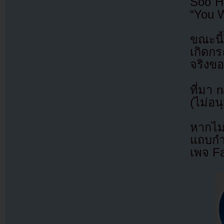
Soo Hy
“You 
ขณะนี้
เกิดกร
จริงขอ
ที่มา 
(ไม่อน
หากไม
แถบกำล
เพจ F