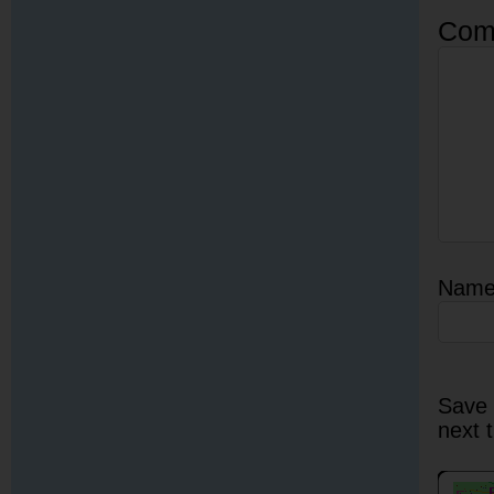
Com
Nam
Save 
next 