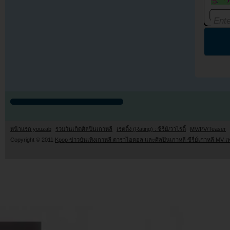
หน้าแรก youzab
รวมวันเกิดศิลปินเกาหลี
เรตติ้ง (Rating) : ซีรี่ย์/วาไรตี้
MV/PV/Teaser
Copyright © 2011
Kpop ข่าวบันเทิงเกาหลี ดาราไอดอล และศิลปินเกาหลี ซีรี่ย์เกาหลี MV เ