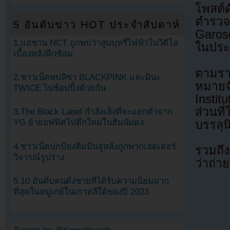
โพสต์
ตำรวจเ
5 อันดับข่าว HOT ประจำสัปดาห์
Garos
1.แฮชาน NCT ถูกพบว่าสูบบุหรี่ไฟฟ้าในวิดีโอ
ในประเ
เบื้องหลังฝึกซ้อม
ตามรา
2.ชาวเน็ตพบลิซ่า BLACKPINK และมินะ
หมายจ
TWICE ไปช้อปปิ้งด้วยกัน
Insti
ส่วนที
3.The Black Label กำลังเล็งที่จะแยกตัวจาก
YG ย้ายอฟฟิศไปตึกใหม่ในฮันนัมดง
บรรลุน
4.ชาวเน็ตปกป้องคิมมินจูหลังถูกพวกเฮดเตอร์
รวมถึง
วิจารณ์รูปร่าง
ว่าถ่า
5.10 อันดับคนดังชายที่ได้รับความนิยมมาก
ที่สุดในหมู่เกย์ในเกาหลีใต้ของปี 2023