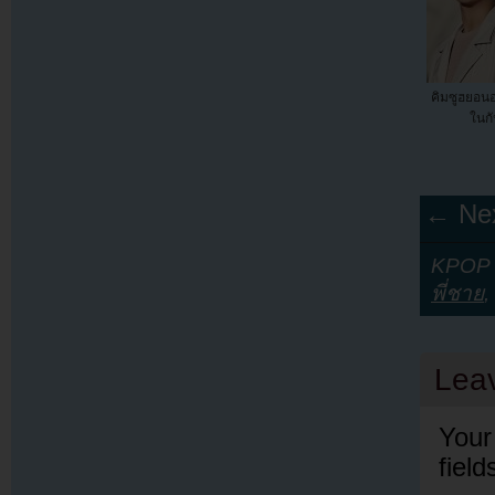
คิมซูฮยอน
ในกั
← Nex
KPOP Y
พี่ชาย
,
Lea
Your
fiel