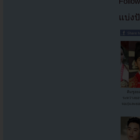
Follow
แบ่งปั
คิมซูฮย
ระหว่างยอน
จอง)และยอ