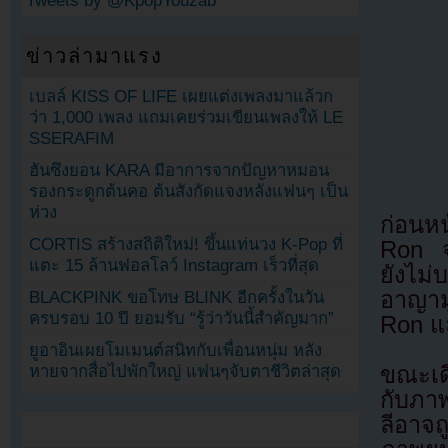
Tweets by @KpopYouzab
ข่าวล่ามาแรง
เบลล์ KISS OF LIFE เผยแต่งเพลงมาแล้วก
ว่า 1,000 เพลง แถมเคยร่วมเขียนเพลงให้ LE
SSERAFIM
ฮันซึงยอน KARA มีอาการจากปัญหาหมอน
รองกระดูกต้นคอ ต้นสังกัดแจงหลังแฟนๆ เป็น
ห่วง
ก่อนห
CORTIS สร้างสถิติใหม่! ขึ้นแท่นวง K-Pop ที่
Ron จร
แตะ 15 ล้านฟอลโลว์ Instagram เร็วที่สุด
ยังไม่
อาญาม
BLACKPINK ขอโทษ BLINK อีกครั้งในวัน
ครบรอบ 10 ปี ยอมรับ “รู้ว่าวันนี้สำคัญมาก”
Ron แ
ยูอาอินเผยโมเมนต์สนิทกับเพื่อนหนุ่ม หลัง
หายจากสื่อไปพักใหญ่ แฟนๆจับตาชีวิตล่าสุด
ขณะเด
กับภา
ลีอาจ