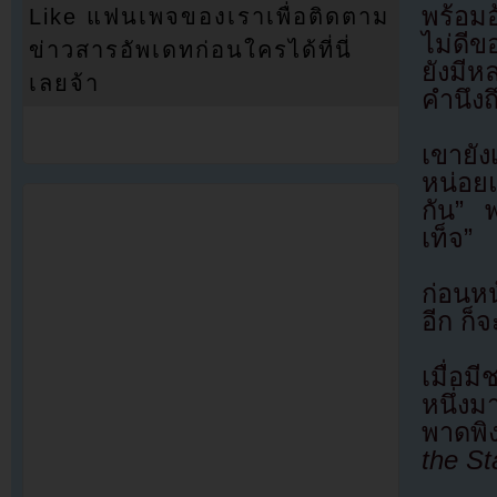
พร้อมอ้
Like แฟนเพจของเราเพื่อติดตาม
ไม่ดีข
ข่าวสารอัพเดทก่อนใครได้ที่นี่
ยังมี
เลยจ้า
คำนึงถ
เขายัง
หน่อย
กัน” พ
เท็จ”
ก่อนหน
อีก ก็จ
เมื่อม
หนึ่ง
พาดพิง
the St