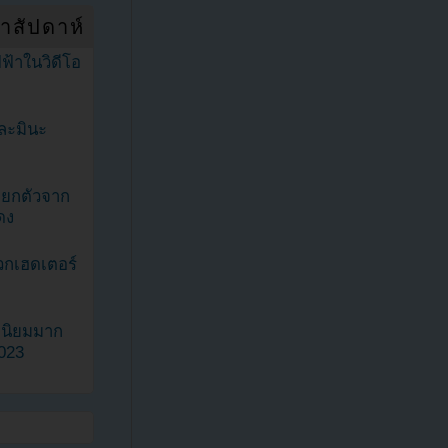
ำสัปดาห์
ฟ้าในวิดีโอ
ละมินะ
ะแยกตัวจาก
ดง
วกเฮดเตอร์
ามนิยมมาก
2023