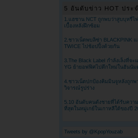
5 อันดับข่าว HOT ประจ
1.แฮชาน NCT ถูกพบว่าสูบบุหรี่ไฟ
เบื้องหลังฝึกซ้อม
2.ชาวเน็ตพบลิซ่า BLACKPINK แ
TWICE ไปช้อปปิ้งด้วยกัน
3.The Black Label กำลังเล็งที่จ
YG ย้ายอฟฟิศไปตึกใหม่ในฮันนัม
4.ชาวเน็ตปกป้องคิมมินจูหลังถูกพ
วิจารณ์รูปร่าง
5.10 อันดับคนดังชายที่ได้รับคว
ที่สุดในหมู่เกย์ในเกาหลีใต้ของปี 
Tweets by @KpopYouzab