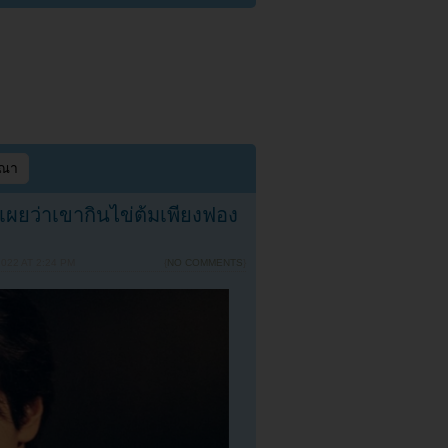
ษณา
ผยว่าเขากินไข่ต้มเพียงฟอง
022 AT 2:24 PM
{
NO COMMENTS
}