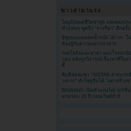
ข่าวล่ามาแรง
ไอยูอัปเดตชีวิตล่าสุด แต่เพลงป
ทำแฟนๆ พูดถึง “จางกีฮา” อีกครั้ง
อีซูฮยอนเผยลดน้ำหนัก 30 กก. ใน 
ต้องสู้กับความอยากอาหาร
กงฮโยจินและฮาฮ่า ออกโรงปกป้อ
วอน หลังถูกวิจารณ์เรื่องท่าทีใน
ตี้
คิมฮีชอลแซว “SISTAR สายบวกอั
วงการ” ทำโซยูรีบโต้ “อย่าสร้างข่
BIGBANG เปิดตัวแท่งไฟเวอร์ชั่
ครบรอบ 20 ปี ก่อนเวิลด์ทัวร์