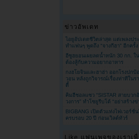
ข่าวอัพเดท
ไอยูอัปเดตชีวิตล่าสุด แต่เพลงป
ทำแฟนๆ พูดถึง “จางกีฮา” อีกครั้ง
อีซูฮยอนเผยลดน้ำหนัก 30 กก. ใน 
ต้องสู้กับความอยากอาหาร
กงฮโยจินและฮาฮ่า ออกโรงปกป้อ
วอน หลังถูกวิจารณ์เรื่องท่าทีใน
ตี้
คิมฮีชอลแซว “SISTAR สายบวกอั
วงการ” ทำโซยูรีบโต้ “อย่าสร้างข่
BIGBANG เปิดตัวแท่งไฟเวอร์ชั่
ครบรอบ 20 ปี ก่อนเวิลด์ทัวร์
Like แฟนเพจของเราเพื