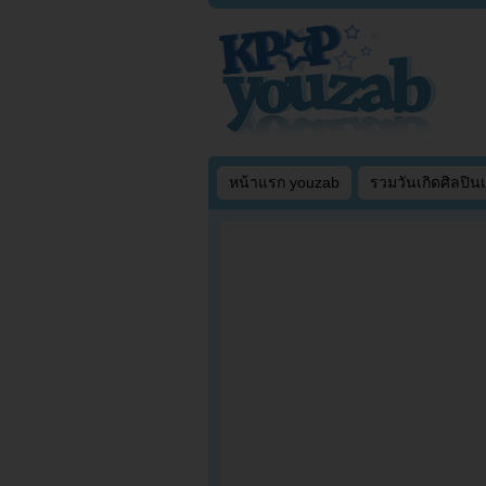
หน้าแรก youzab
รวมวันเกิดศิลปิน