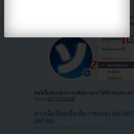
Hotlink ไฟล์ภาพ)
หากไม่ต้องการพลาดข่าวสารอย่างรวดเร็วจาก
ลืมติ๊ก
เลือกเห็นโพสต์ก่อนของเพจ Facebo
ตอนนี้แฟนๆสามารถติดตามเราได้อีกช่องทางสา
==>>
IG YOUZAB
ชาวเน็ตช็อคเมื่อเห็นว่าซองจง INFINITE
180 ซม.
Filed under
UNCATEGORIZED
by
KPOP YOUZAB
on
FEBRUARY 23, 20