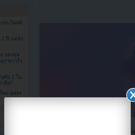
ระกอบโพสต์
1 ปี แต่ยัง
ง จองจุน
รายการวาไร
นดับ 1 ใน
าวลือ!”
นใหม่ ฉลอง
แปลจาก allkpop โดย
Youzab
หากนำออกไปกร