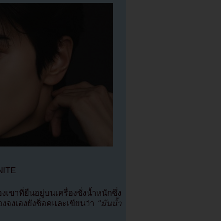
INITE
ที่ยืนอยู่บนเครื่องชั่งน้ำหนักซึ่ง
องจงเองยังช็อคและเขียนว่า
“มันน้ำ