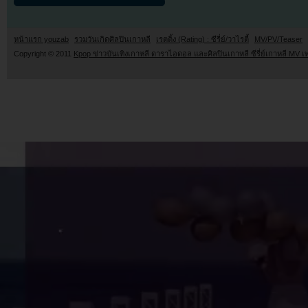
หน้าแรก youzab
รวมวันเกิดศิลปินเกาหลี
เรตติ้ง (Rating) : ซีรี่ย์/วาไรตี้
MV/PV/Teaser
Copyright © 2011
Kpop ข่าวบันเทิงเกาหลี ดาราไอดอล และศิลปินเกาหลี ซีรี่ย์เกาหลี MV เ