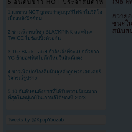
เนี่ย คิค
5 อันดับข่าว HOT ประจำสัปดาห์
1.แฮชาน NCT ถูกพบว่าสูบบุหรี่ไฟฟ้าในวิดีโอ
ฮวายอ
เบื้องหลังฝึกซ้อม
ชนะใน
สนับส
2.ชาวเน็ตพบลิซ่า BLACKPINK และมินะ
TWICE ไปช้อปปิ้งด้วยกัน
3.The Black Label กำลังเล็งที่จะแยกตัวจาก
YG ย้ายอฟฟิศไปตึกใหม่ในฮันนัมดง
4.ชาวเน็ตปกป้องคิมมินจูหลังถูกพวกเฮดเตอร์
วิจารณ์รูปร่าง
5.10 อันดับคนดังชายที่ได้รับความนิยมมาก
ที่สุดในหมู่เกย์ในเกาหลีใต้ของปี 2023
Tweets by @KpopYouzab