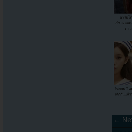
อารึมโต้
เข้า+คุณแม
ตาม
โซยอน T-a
เลิกกันแล้
← Nex