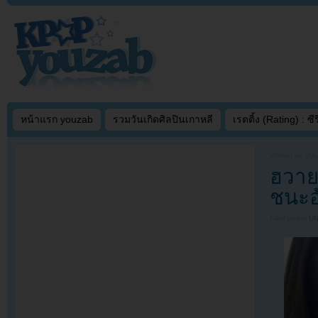
หน้าแรก youzab
รวมวันเกิดศิลปินเกาหลี
เรตติ้ง (Rating) : ซีรี
Written on
JUL
ฮวาย
ชนะอ
Filed under
U