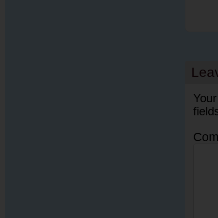
Lea
Your
fiel
Com