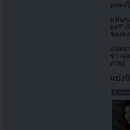
แสดงให
แฟนๆแ
อง?” ก
ซองจงส
แปลจา
ข่าวออ
ภาพ)
แบ่งปั