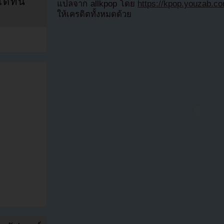
ที่นี่
แปลจาก allkpop โดย
https://kpop.youzab.c
ให้เครดิตทั้งหมดด้วย