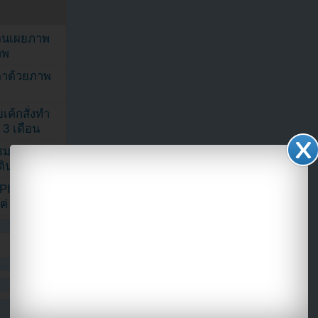
ยอนเผยภาพ
าพ
ตาด้วยภาพ
เค้กสั่งทำ
 3 เดือน
รรมดา
ดเดินตามรอย
KPINK แฟน
แค่ 40 คน