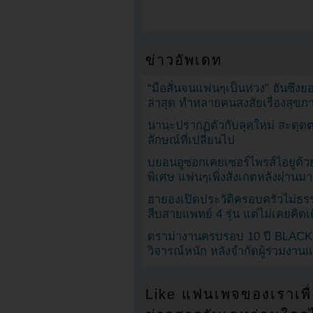
ข่าวอัพเดท
“มือสั่นจนแฟนๆเป็นห่วง” ฮันซึง
ล่าสุด ทำหลายคนสงสัยเรื่องสุขภ
นานะปรากฏตัวกับลุคใหม่ สะดุด
ลักษณ์ที่เปลี่ยนไป
บยอนอูซอกเคยเซอร์ไพรส์ไอยูด้วย
พิเศษ แฟนๆเพิ่งสังเกตหลังผ่านมา
ฮายองเปิดประวัติครอบครัวไม่ธ
สืบสายแพทย์ 4 รุ่น แต่ไม่เคยคิ
ดราม่างานครบรอบ 10 ปี BLAC
วิจารณ์หนัก หลังจำกัดผู้ร่วมงาน
Like แฟนเพจของเราเพื