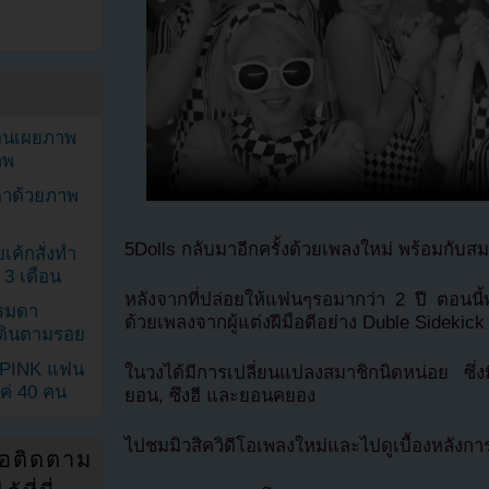
ยอนเผยภาพ
าพ
ตาด้วยภาพ
5Dolls กลับมาอีกครั้งด้วยเพลงใหม่ พร้อมกับส
เค้กสั่งทำ
 3 เดือน
หลังจากที่ปล่อยให้แฟนๆรอมากว่า 2 ปี ตอนนี้
รรมดา
ด้วยเพลงจากผู้แต่งฝีมือดีอย่าง Duble Sidekick
ดเดินตามรอย
KPINK แฟน
ในวงได้มีการเปลี่ยนแปลงสมาชิกนิดหน่อย ซึ
แค่ 40 คน
ยอน, ซึงฮี และยอนคยอง
ไปชมมิวสิควิดีโอเพลงใหม่และไปดูเบื้องหลังกา
่อติดตาม