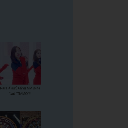
T-ara คัมแบ็คด้วย MV เพลง
ใหม่ "TIAMO"!!