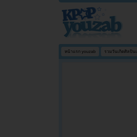
หน้าแรก youzab
รวมวันเกิดศิลปิน