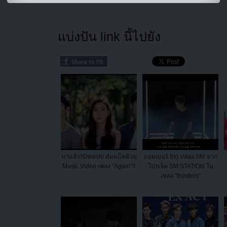
แบ่งปัน link นี้ไปยัง
มาแล้ว!!Davichi คัมแบ็คด้วย
แอมเบอร์ f(x) ปล่อย MV จาก
Music Video เพลง "Again"!!
โปรเจ็ค SM STATION ใน
เพลง "Borders"