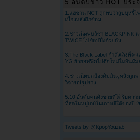
5 อันดับข่าว HOT ประจ
1.แฮชาน NCT ถูกพบว่าสูบบุหรี่ไฟ
เบื้องหลังฝึกซ้อม
2.ชาวเน็ตพบลิซ่า BLACKPINK แ
TWICE ไปช้อปปิ้งด้วยกัน
3.The Black Label กำลังเล็งที่จ
YG ย้ายอฟฟิศไปตึกใหม่ในฮันนัม
4.ชาวเน็ตปกป้องคิมมินจูหลังถูกพ
วิจารณ์รูปร่าง
5.10 อันดับคนดังชายที่ได้รับคว
ที่สุดในหมู่เกย์ในเกาหลีใต้ของปี 
Tweets by @KpopYouzab