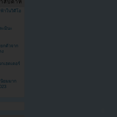
ำสัปดาห์
ฟ้าในวิดีโอ
ละมินะ
ะแยกตัวจาก
ดง
วกเฮดเตอร์
ามนิยมมาก
2023