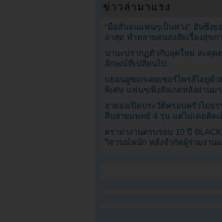
ข่าวล่ามาแรง
“มือสั่นจนแฟนๆเป็นห่วง” ฮันซึง
ล่าสุด ทำหลายคนสงสัยเรื่องสุขภ
นานะปรากฏตัวกับลุคใหม่ สะดุด
ลักษณ์ที่เปลี่ยนไป
บยอนอูซอกเคยเซอร์ไพรส์ไอยูด้วย
พิเศษ แฟนๆเพิ่งสังเกตหลังผ่านมา
ฮายองเปิดประวัติครอบครัวไม่ธ
สืบสายแพทย์ 4 รุ่น แต่ไม่เคยคิ
ดราม่างานครบรอบ 10 ปี BLAC
วิจารณ์หนัก หลังจำกัดผู้ร่วมงาน