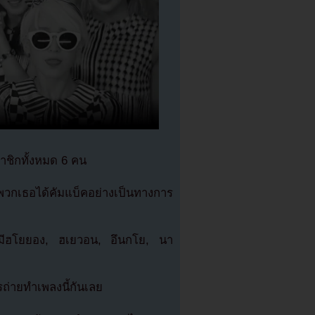
มาชิกทั้งหมด 6 คน
พวกเธอได้คัมแบ็คอย่างเป็นทางการ
่งมีฮโยยอง, ฮเยวอน, อึนกโย, นา
รถ่ายทำเพลงนี้กันเลย