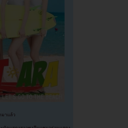
อกมาแล้ว
 และนักแสดงสาวซงอึนแชมาร่วมแสดง