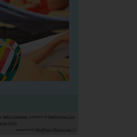
by
Satish Gandham
, a product of
SwiftThemes.Com
ents (RSS)
powered by
WordPress
[Back to top ↑ ]