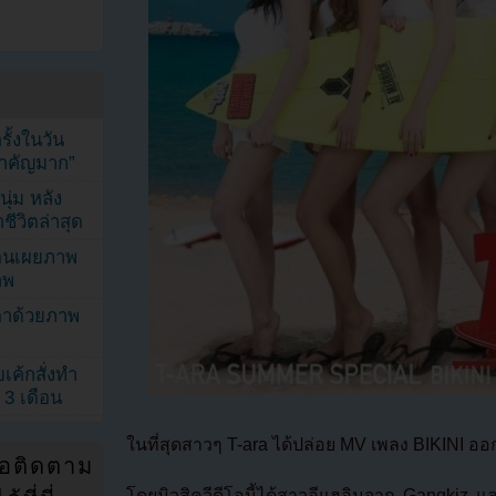
้งในวัน
้สำคัญมาก”
ุ่ม หลัง
ีวิตล่าสุด
ยอนเผยภาพ
าพ
ตาด้วยภาพ
เค้กสั่งทำ
 3 เดือน
ในที่สุดสาวๆ T-ara ได้ปล่อย MV เพลง BIKINI อ
่อติดตาม
โดยมิวสิควีดีโอนี้ได้สาวอีแฮอินจาก Gangkiz