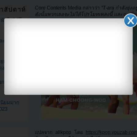
Core Contents Media กล่าวว่า
“T-ara กำลังยุ่งอ
ำสัปดาห์
ดังนั้นพวกเธอจะไม่ได้โปรโมทเพลงนี้ และจะเพีย
ฟ้าในวิดีโอ
ละมินะ
ะแยกตัวจาก
ดง
วกเฮดเตอร์
ามนิยมมาก
2023
แปลจาก allkpop โดย
https://kpop.youzab.co