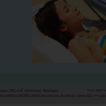
Rating) : ซีรี่ย์/วาไรตี้
MV/PV/Teaser
ติดต่อโฆษณา
Theme SWIFT 
ล และศิลปินเกาหลี ซีรี่ย์เกาหลี MV เพลง ละคร แซ่บ..ทันเหตุการณ์
|
Entries (RSS)
and
Comm