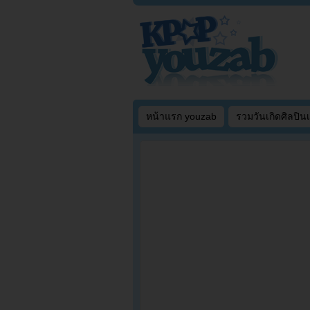
หน้าแรก youzab
รวมวันเกิดศิลปิน