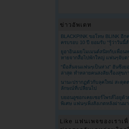
ข่าวอัพเดท
BLACKPINK ขอโทษ BLINK อีกครั
ครบรอบ 10 ปี ยอมรับ “รู้ว่าวันนี
ยูอาอินเผยโมเมนต์สนิทกับเพื่อนหน
หายจากสื่อไปพักใหญ่ แฟนๆจับตาช
“มือสั่นจนแฟนๆเป็นห่วง” ฮันซึง
ล่าสุด ทำหลายคนสงสัยเรื่องสุขภ
นานะปรากฏตัวกับลุคใหม่ สะดุด
ลักษณ์ที่เปลี่ยนไป
บยอนอูซอกเคยเซอร์ไพรส์ไอยูด้วย
พิเศษ แฟนๆเพิ่งสังเกตหลังผ่านมา
Like แฟนเพจของเราเพื