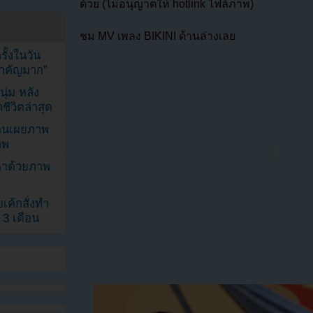
ด้วย (ไม่อนุญาตให้ hotlink ไฟล์ภาพ)
ชม MV เพลง BIKINI ด้านล่างเลย
้งในวัน
้สำคัญมาก”
ุ่ม หลัง
ีวิตล่าสุด
ยอนเผยภาพ
าพ
ตาด้วยภาพ
เค้กสั่งทำ
 3 เดือน