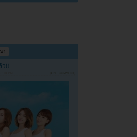
ษณา
้ว!!
 8:10 PM
{
ONE COMMENT
}