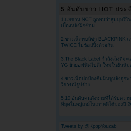
5 อันดับข่าว HOT ประจ
1.แฮชาน NCT ถูกพบว่าสูบบุหรี่ไฟ
เบื้องหลังฝึกซ้อม
2.ชาวเน็ตพบลิซ่า BLACKPINK แ
TWICE ไปช้อปปิ้งด้วยกัน
3.The Black Label กำลังเล็งที่จ
YG ย้ายอฟฟิศไปตึกใหม่ในฮันนัม
4.ชาวเน็ตปกป้องคิมมินจูหลังถูกพ
วิจารณ์รูปร่าง
5.10 อันดับคนดังชายที่ได้รับคว
ที่สุดในหมู่เกย์ในเกาหลีใต้ของปี 
Tweets by @KpopYouzab