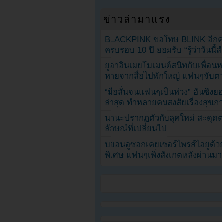
ข่าวล่ามาแรง
BLACKPINK ขอโทษ BLINK อีกครั
ครบรอบ 10 ปี ยอมรับ “รู้ว่าวันนี
ยูอาอินเผยโมเมนต์สนิทกับเพื่อนหน
หายจากสื่อไปพักใหญ่ แฟนๆจับตาช
“มือสั่นจนแฟนๆเป็นห่วง” ฮันซึง
ล่าสุด ทำหลายคนสงสัยเรื่องสุขภ
นานะปรากฏตัวกับลุคใหม่ สะดุด
ลักษณ์ที่เปลี่ยนไป
บยอนอูซอกเคยเซอร์ไพรส์ไอยูด้วย
พิเศษ แฟนๆเพิ่งสังเกตหลังผ่านมา