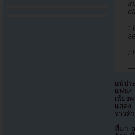
i
cl
: 
s
: 
—
แม้ประ
แฟนๆ 
เพียง
แสดง 
ราวด้
ที่มา