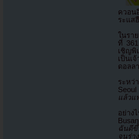
ควอนอึ
ระแสฮ
ในรายก
ที่ 36
เชิญพ
เป็นเจ
ดอลลาร
ระหว่
Seoul
แล้วแ
อย่าง
Busan
ฉันดีข
จนร่า