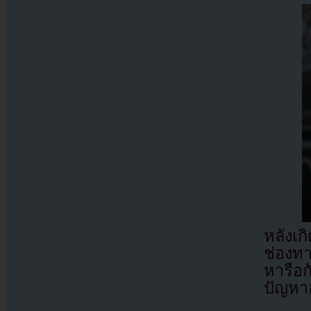
หลังเ
ช่องท
หารือก
ปัญหา