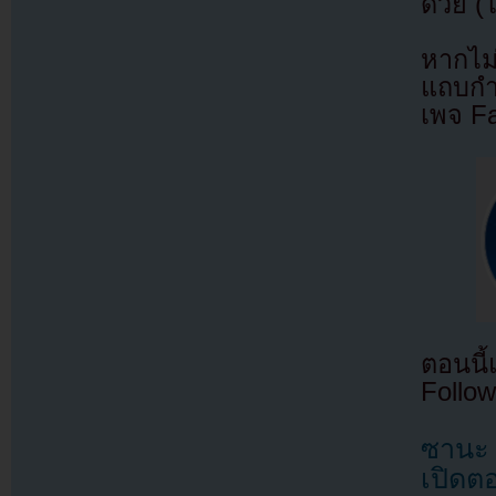
ด้วย (
หากไม
แถบกำล
เพจ F
ตอนนี
Follow
ซานะ T
เปิดตอ