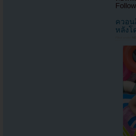
Follow
ควอนอ
หลังโ
Filed under
N