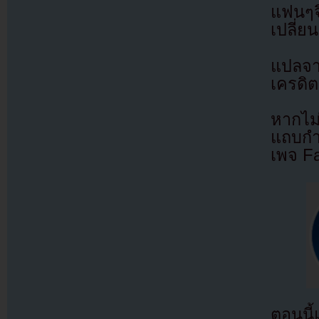
แฟนๆจึ
เปลี่
แปลจ
เครดิต
หากไม
แถบกำล
เพจ F
ตอนนี