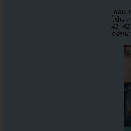
เธอเผย
ไข่นก
41–42
กลับมา