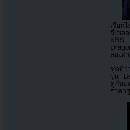
เรียกไ
จีเซล
KBS เ
Drago
สองฝ่า
ชุดที่
รุ่น 
คู่กั
ราคาส