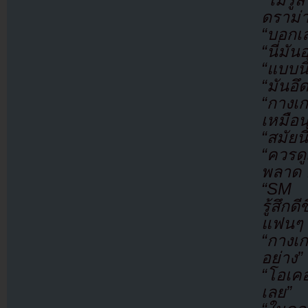
ดราม่า
“บอกเล
“นี่มั
“แบบนี
“มันอ
“กางเ
เหมือน 
“สมัยน
“ควรดูเ
พลาด 
“SM ช่
รู้สึก
แฟนๆ 
“กางเ
อย่าง”
“โอเคอ
เลย”