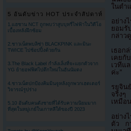
ในตำแ
5 อันดับข่าว HOT ประจำสัปดาห์
อย่าง
1.แฮชาน NCT ถูกพบว่าสูบบุหรี่ไฟฟ้าในวิดีโอ
ยอมรับ
เบื้องหลังฝึกซ้อม
กล่าว
2.ชาวเน็ตพบลิซ่า BLACKPINK และมินะ
เธอกล่
TWICE ไปช้อปปิ้งด้วยกัน
เคยกั
3.The Black Label กำลังเล็งที่จะแยกตัวจาก
เวทีแ
YG ย้ายอฟฟิศไปตึกใหม่ในฮันนัมดง
ค่ะ”
4.ชาวเน็ตปกป้องคิมมินจูหลังถูกพวกเฮดเตอร์
รยูจิ
วิจารณ์รูปร่าง
จริงๆ
เหมือน
5.10 อันดับคนดังชายที่ได้รับความนิยมมาก
ที่สุดในหมู่เกย์ในเกาหลีใต้ของปี 2023
อย่างไ
ตัว ก
บนเวที