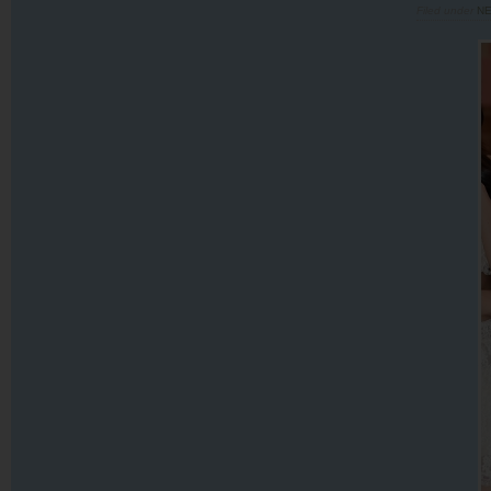
Filed under
N