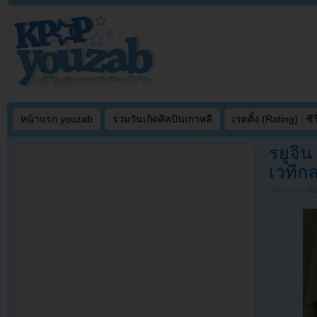
หน้าแรก youzab
รวมวันเกิดศิลปินเกาหลี
เรตติ้ง (Rating) : ซีรี
รยูจิ
เวทีก
Filed under
N