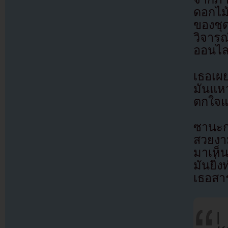
ดอกไม
ของชุด
วิจารณ
ออนไล
เธอเผย
มันแห
ตกใจแ
ซานะกล
สวยงา
มาเห็
มันยิ่
เธอสาร
|