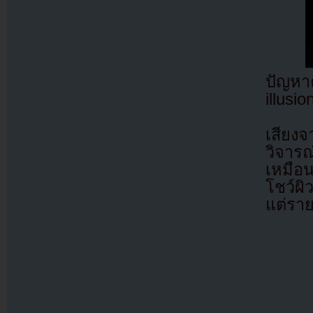
ปัญหา
illusi
เสียง
วิจาร
เหมือน
โชว์ผิ
แต่รา