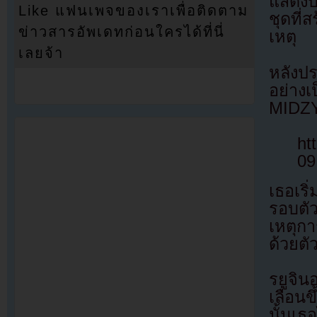
แสดงบ
Like แฟนเพจของเราเพื่อติดตาม
ชุดที่
ข่าวสารอัพเดทก่อนใครได้ที่นี่
เหตุ
เลยจ้า
หลังป
อย่างเ
MIDZ
ht
09
เธอเริ
รอบต
เหตุก
ด้วยตั
รยูจิน
เลื่อน
นั้นเธ