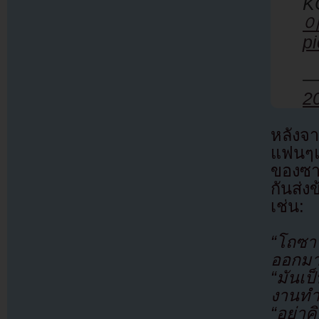
K
p
—
2
หลังจา
แฟนๆแล
ของซาน
กันส่
เช่น:
“โถซาน
ออกมาส
“มันเป
งานทำไ
“อย่า