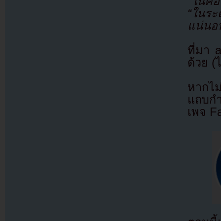
“ในคอน
“ในระ
แน่นอ
ที่มา
ด้วย (
หากไม
แถบกำล
เพจ F