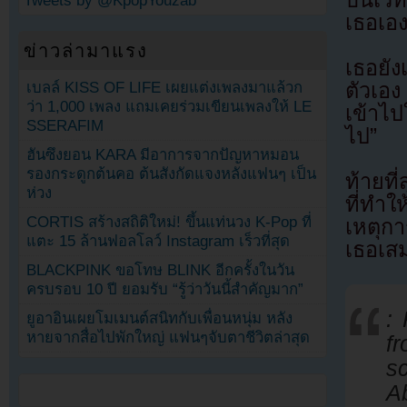
Tweets by @KpopYouzab
เธอเอ
ข่าวล่ามาแรง
เธอยัง
เบลล์ KISS OF LIFE เผยแต่งเพลงมาแล้วก
ตัวเอง
ว่า 1,000 เพลง แถมเคยร่วมเขียนเพลงให้ LE
เข้าไ
SSERAFIM
ไป”
ฮันซึงยอน KARA มีอาการจากปัญหาหมอน
รองกระดูกต้นคอ ต้นสังกัดแจงหลังแฟนๆ เป็น
ท้ายที
ห่วง
ที่ทำ
CORTIS สร้างสถิติใหม่! ขึ้นแท่นวง K-Pop ที่
เหตุกา
แตะ 15 ล้านฟอลโลว์ Instagram เร็วที่สุด
เธอเส
BLACKPINK ขอโทษ BLINK อีกครั้งในวัน
ครบรอบ 10 ปี ยอมรับ “รู้ว่าวันนี้สำคัญมาก”
:
ยูอาอินเผยโมเมนต์สนิทกับเพื่อนหนุ่ม หลัง
หายจากสื่อไปพักใหญ่ แฟนๆจับตาชีวิตล่าสุด
f
sc
A