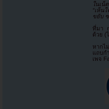
ในเน็ต
“เห็นใ
ขยับ ซ
ที่มา
ด้วย (
หากไม
แถบกำล
เพจ F