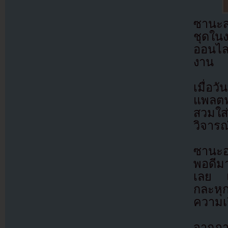
ซานะส
ชุดในง
ออนไลน
งาน
เมื่อ
แพลตฟ
สวมใส
วิจารณ
ซานะอ
พอดีม
เลย แ
กละหุก
ความเร
จากภา