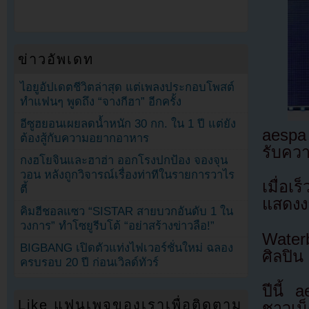
ข่าวอัพเดท
ไอยูอัปเดตชีวิตล่าสุด แต่เพลงประกอบโพสต์
ทำแฟนๆ พูดถึง “จางกีฮา” อีกครั้ง
อีซูฮยอนเผยลดน้ำหนัก 30 กก. ใน 1 ปี แต่ยัง
aespa 
ต้องสู้กับความอยากอาหาร
รับคว
กงฮโยจินและฮาฮ่า ออกโรงปกป้อง จองจุน
วอน หลังถูกวิจารณ์เรื่องท่าทีในรายการวาไร
เมื่อเ
ตี้
แสดงง
คิมฮีชอลแซว “SISTAR สายบวกอันดับ 1 ใน
วงการ” ทำโซยูรีบโต้ “อย่าสร้างข่าวลือ!”
Water
BIGBANG เปิดตัวแท่งไฟเวอร์ชั่นใหม่ ฉลอง
ศิลปิ
ครบรอบ 20 ปี ก่อนเวิลด์ทัวร์
ปีนี้ 
Like แฟนเพจของเราเพื่อติดตาม
ชาวเน