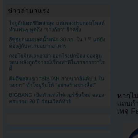
ข่าวล่ามาแรง
ไอยูอัปเดตชีวิตล่าสุด แต่เพลงประกอบโพสต์
ทำแฟนๆ พูดถึง “จางกีฮา” อีกครั้ง
อีซูฮยอนเผยลดน้ำหนัก 30 กก. ใน 1 ปี แต่ยัง
ต้องสู้กับความอยากอาหาร
กงฮโยจินและฮาฮ่า ออกโรงปกป้อง จองจุน
วอน หลังถูกวิจารณ์เรื่องท่าทีในรายการวาไร
ตี้
คิมฮีชอลแซว “SISTAR สายบวกอันดับ 1 ใน
วงการ” ทำโซยูรีบโต้ “อย่าสร้างข่าวลือ!”
หากไม
BIGBANG เปิดตัวแท่งไฟเวอร์ชั่นใหม่ ฉลอง
ครบรอบ 20 ปี ก่อนเวิลด์ทัวร์
แถบกำล
เพจ F