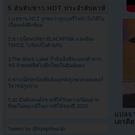
5 อันดับข่าว HOT ประจำสัปดาห์
1.แฮชาน NCT ถูกพบว่าสูบบุหรี่ไฟฟ้าในวิดีโอ
เบื้องหลังฝึกซ้อม
2.ชาวเน็ตพบลิซ่า BLACKPINK และมินะ
TWICE ไปช้อปปิ้งด้วยกัน
3.The Black Label กำลังเล็งที่จะแยกตัวจาก
YG ย้ายอฟฟิศไปตึกใหม่ในฮันนัมดง
4.ชาวเน็ตปกป้องคิมมินจูหลังถูกพวกเฮดเตอร์
วิจารณ์รูปร่าง
5.10 อันดับคนดังชายที่ได้รับความนิยมมาก
ที่สุดในหมู่เกย์ในเกาหลีใต้ของปี 2023
แปลจ
เครดิต
Tweets by @KpopYouzab