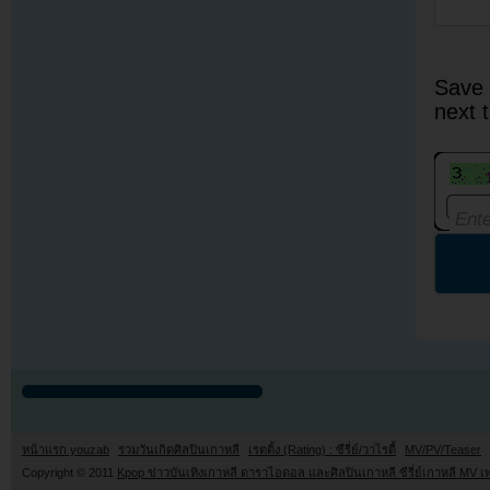
Save 
next 
หน้าแรก youzab
รวมวันเกิดศิลปินเกาหลี
เรตติ้ง (Rating) : ซีรี่ย์/วาไรตี้
MV/PV/Teaser
Copyright © 2011
Kpop ข่าวบันเทิงเกาหลี ดาราไอดอล และศิลปินเกาหลี ซีรี่ย์เกาหลี MV เ