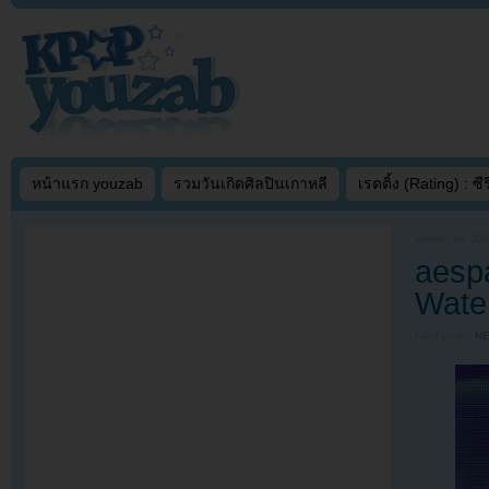
หน้าแรก youzab
รวมวันเกิดศิลปินเกาหลี
เรตติ้ง (Rating) : ซีรี
Written on
JUN
aesp
Wate
Filed under
N