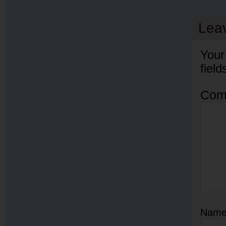
Lea
Your
fiel
Com
Nam