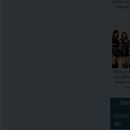
aespa เผยภ
เกิร์ลกรุ
SM ประกาศซุ
วงใหม่ที่มี
Velvet, Gi
แล
← Nex
KPOP Y
ชุด