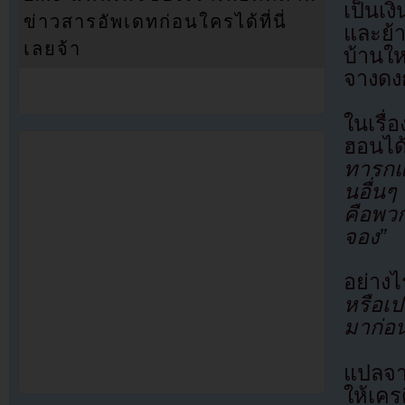
เป็นเ
ข่าวสารอัพเดทก่อนใครได้ที่นี่
และย้า
เลยจ้า
บ้านให
จางดงก
ในเรื่
ฮอนได
ทารกแร
นอื่นๆ 
คือพวก
จอง”
อย่าง
หรือเป
มาก่อ
แปลจา
ให้เคร