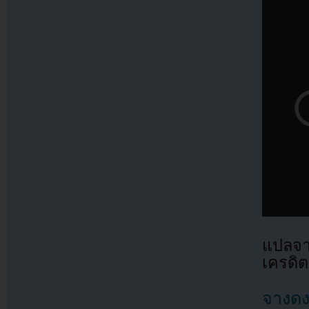
แปลจา
เครดิต
จางดง