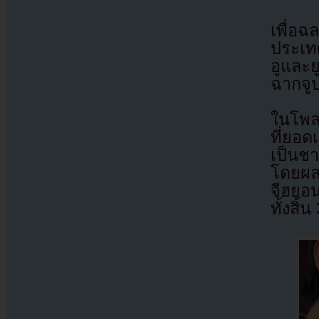
เพื่อ
ประเท
อูและย
ฉากจูบ
ในโพลเ
ที่ยอด
เป็นช
โดยผลโ
จีฮยอน
ทั้งส