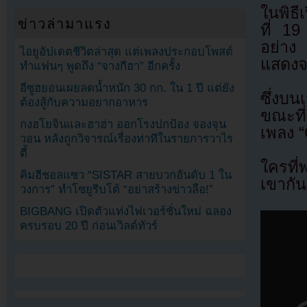
ในพิธี
ข่าวล่ามาแรง
ที่ 1
อย่าง
ไอยูอัปเดตชีวิตล่าสุด แต่เพลงประกอบโพสต์
แสดงจ
ทำแฟนๆ พูดถึง “จางกีฮา” อีกครั้ง
อีซูฮยอนเผยลดน้ำหนัก 30 กก. ใน 1 ปี แต่ยัง
ซึ่งบน
ต้องสู้กับความอยากอาหาร
ขณะที
กงฮโยจินและฮาฮ่า ออกโรงปกป้อง จองจุน
เพลง “
วอน หลังถูกวิจารณ์เรื่องท่าทีในรายการวาไร
ตี้
ใครที
คิมฮีชอลแซว “SISTAR สายบวกอันดับ 1 ใน
เขากัน
วงการ” ทำโซยูรีบโต้ “อย่าสร้างข่าวลือ!”
BIGBANG เปิดตัวแท่งไฟเวอร์ชั่นใหม่ ฉลอง
ครบรอบ 20 ปี ก่อนเวิลด์ทัวร์