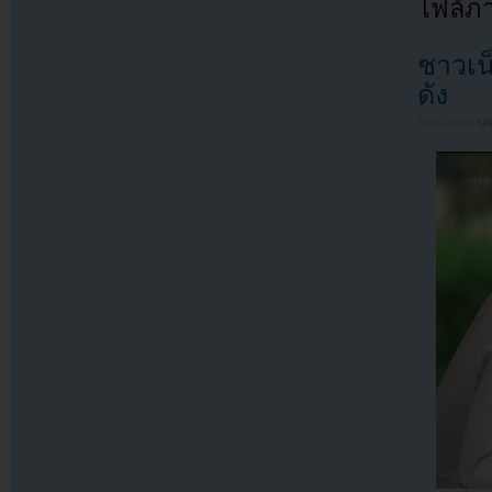
ไฟล์ภ
ชาวเน
ดัง
Filed under
U