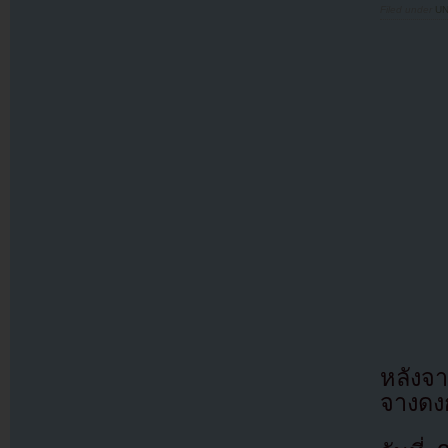
Filed under
U
หลังจา
จางดง