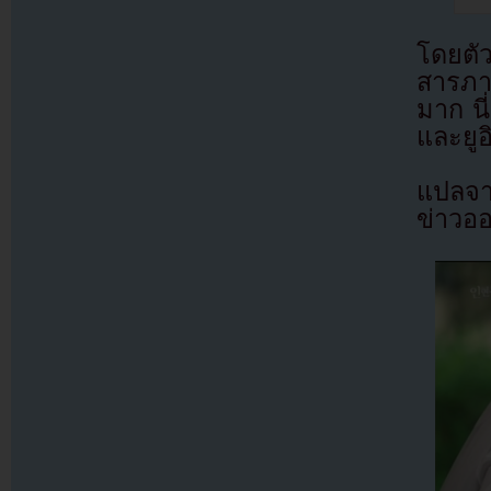
โดยตัว
สารภาพ
มาก นี
และยูอ
แปลจ
ข่าวอ