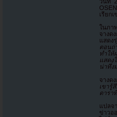
วันที่
OSEN 
เรียกเ
ในภาพ
จางดง
แสดงรุ
ตอนถ่
ทำให้
แสดงใ
น่าทึ่
จางดงก
เขารู้
ดาราที
แปลจ
ข่าวอ