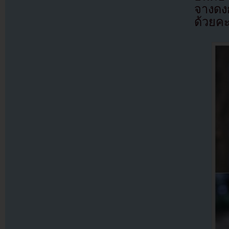
จางดง
ด้วยค