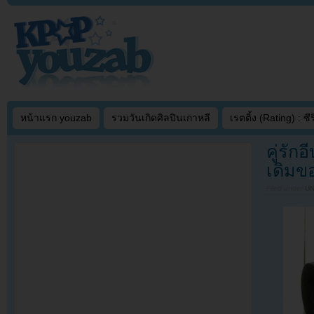
หน้าแรก youzab
รวมวันเกิดศิลปินเกาหลี
เรตติ้ง (Rating) : ซีรี
คู่รั
เดิมข
Filed under
U