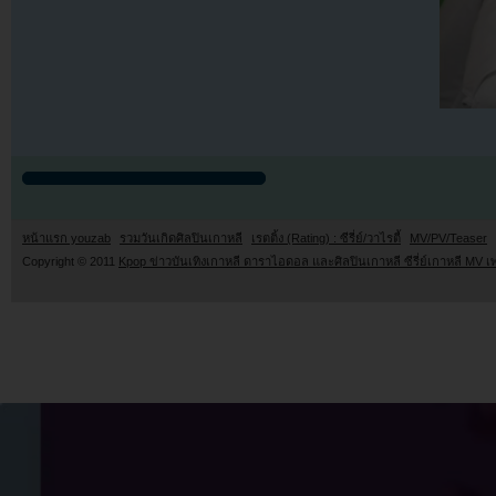
หน้าแรก youzab
รวมวันเกิดศิลปินเกาหลี
เรตติ้ง (Rating) : ซีรี่ย์/วาไรตี้
MV/PV/Teaser
Copyright © 2011
Kpop ข่าวบันเทิงเกาหลี ดาราไอดอล และศิลปินเกาหลี ซีรี่ย์เกาหลี MV เ