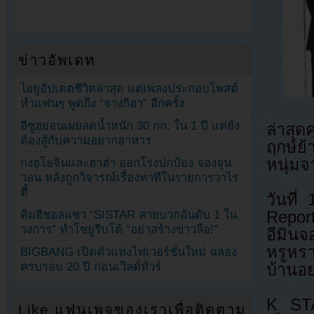
ข่าวอัพเดท
ไอยูอัปเดตชีวิตล่าสุด แต่เพลงประกอบโพสต์
ทำแฟนๆ พูดถึง “จางกีฮา” อีกครั้ง
อีซูฮยอนเผยลดน้ำหนัก 30 กก. ใน 1 ปี แต่ยัง
ล่าสุด
ต้องสู้กับความอยากอาหาร
ฤกษ์ย้
หนุ่ม
กงฮโยจินและฮาฮ่า ออกโรงปกป้อง จองจุน
วอน หลังถูกวิจารณ์เรื่องท่าทีในรายการวาไร
ตี้
วันที
Repor
คิมฮีชอลแซว “SISTAR สายบวกอันดับ 1 ใน
วงการ” ทำโซยูรีบโต้ “อย่าสร้างข่าวลือ!”
อีมิน
หรูหร
BIGBANG เปิดตัวแท่งไฟเวอร์ชั่นใหม่ ฉลอง
ครบรอบ 20 ปี ก่อนเวิลด์ทัวร์
บ้านอย
K STAR
Like แฟนเพจของเราเพื่อติดตาม