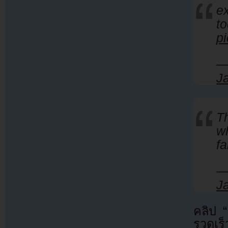
e
t
p
—
J
T
wh
fa
—
J
คลิป 
รวดเร