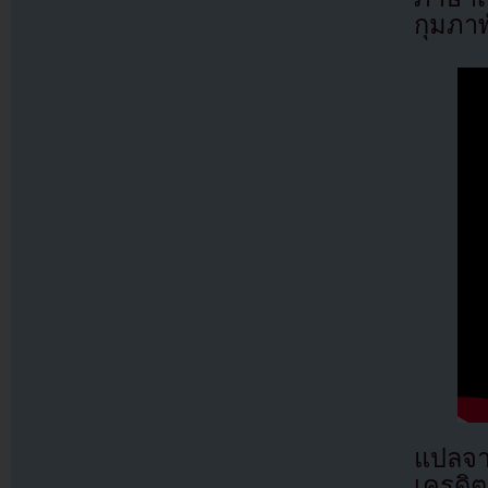
กุมภาพ
แปลจ
เครดิต