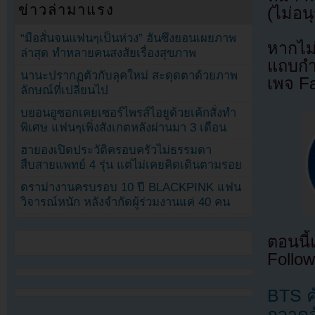
ข่าวล่ามาแรง
(ไม่อน
“มือสั่นจนแฟนๆเป็นห่วง” ฮันซึงยอนเผยภาพ
หากไม
ล่าสุด ทำหลายคนสงสัยเรื่องสุขภาพ
แถบกำล
นานะปรากฏตัวกับลุคใหม่ สะดุดตาด้วยภาพ
เพจ F
ลักษณ์ที่เปลี่ยนไป
บยอนอูซอกเคยเซอร์ไพรส์ไอยูด้วยเค้กสั่งทำ
พิเศษ แฟนๆเพิ่งสังเกตหลังผ่านมา 3 เดือน
ฮายองเปิดประวัติครอบครัวไม่ธรรมดา
สืบสายแพทย์ 4 รุ่น แต่ไม่เคยคิดเดินตามรอย
ดราม่างานครบรอบ 10 ปี BLACKPINK แฟน
วิจารณ์หนัก หลังจำกัดผู้ร่วมงานแค่ 40 คน
ตอนนี
Follow
BTS ค
กวาดอั