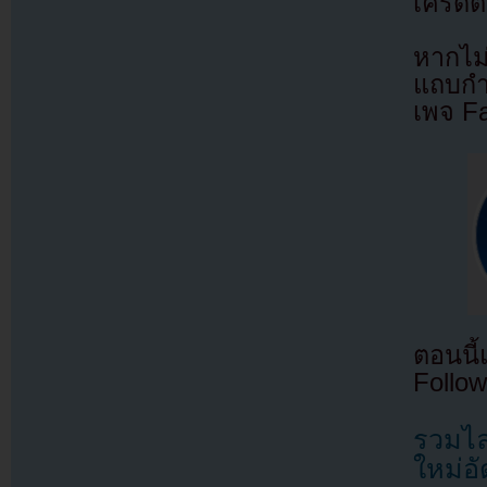
เครดิต
หากไม
แถบกำล
เพจ F
ตอนนี
Follow
รวมไลน
ใหม่อั