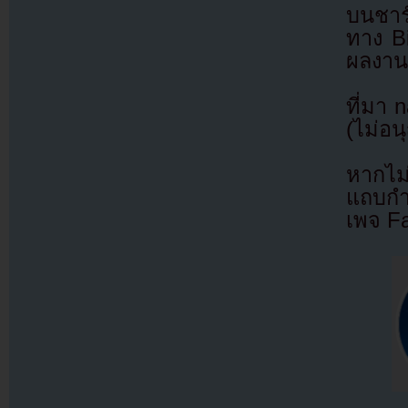
บนชาร
ทาง Bi
ผลงานข
ที่มา 
(ไม่อน
หากไม
แถบกำล
เพจ F