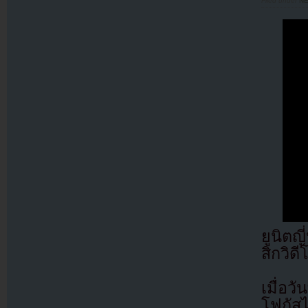
Filed under
N
ยูนิตญ
สิกวิด
เมื่อว
โฟกัส