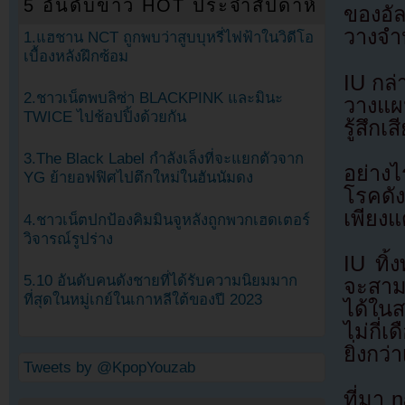
5 อันดับข่าว HOT ประจำสัปดาห์
ของอัล
วางจำ
1.แฮชาน NCT ถูกพบว่าสูบบุหรี่ไฟฟ้าในวิดีโอ
เบื้องหลังฝึกซ้อม
IU กล
2.ชาวเน็ตพบลิซ่า BLACKPINK และมินะ
วางแผ
TWICE ไปช้อปปิ้งด้วยกัน
รู้สึก
3.The Black Label กำลังเล็งที่จะแยกตัวจาก
อย่าง
YG ย้ายอฟฟิศไปตึกใหม่ในฮันนัมดง
โรคดัง
เพียงแ
4.ชาวเน็ตปกป้องคิมมินจูหลังถูกพวกเฮดเตอร์
วิจารณ์รูปร่าง
IU ทิ้
5.10 อันดับคนดังชายที่ได้รับความนิยมมาก
จะสาม
ที่สุดในหมู่เกย์ในเกาหลีใต้ของปี 2023
ได้ในส
ไม่กี่
ยิ่งกว่
Tweets by @KpopYouzab
ที่มา 