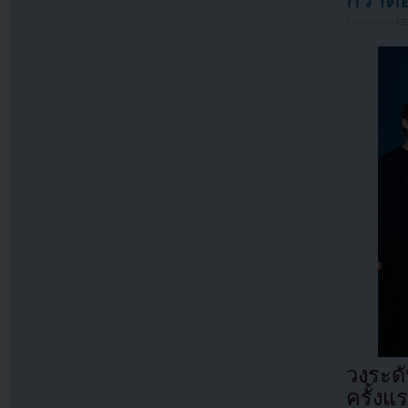
Filed under
N
วงระด
ครั้ง