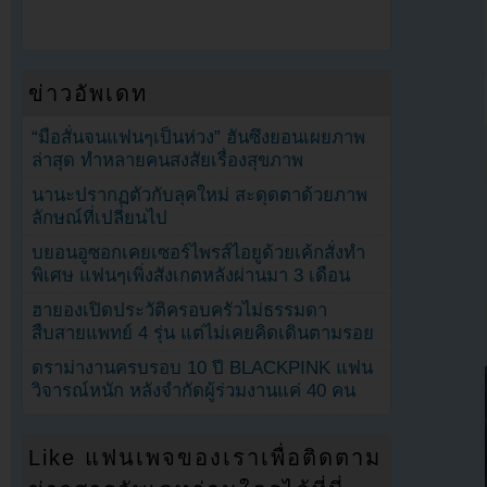
ข่าวอัพเดท
“มือสั่นจนแฟนๆเป็นห่วง” ฮันซึงยอนเผยภาพ
ล่าสุด ทำหลายคนสงสัยเรื่องสุขภาพ
นานะปรากฏตัวกับลุคใหม่ สะดุดตาด้วยภาพ
ลักษณ์ที่เปลี่ยนไป
บยอนอูซอกเคยเซอร์ไพรส์ไอยูด้วยเค้กสั่งทำ
พิเศษ แฟนๆเพิ่งสังเกตหลังผ่านมา 3 เดือน
ฮายองเปิดประวัติครอบครัวไม่ธรรมดา
สืบสายแพทย์ 4 รุ่น แต่ไม่เคยคิดเดินตามรอย
ดราม่างานครบรอบ 10 ปี BLACKPINK แฟน
วิจารณ์หนัก หลังจำกัดผู้ร่วมงานแค่ 40 คน
Like แฟนเพจของเราเพื่อติดตาม