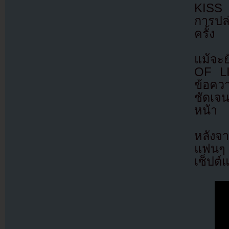
KISS 
การปล่
ครั้ง
แม้จะย
OF LIF
ข้อค
ชัดเจน
หน้า
หลังจา
แฟนๆ 
เซ็ปต