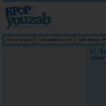
หน้าแรก youzab
รวมวันเกิดศิลปินเกาหลี
เรตติ้ง (Rating) : ซีรี
IU เล
หลังอา
Filed under
N