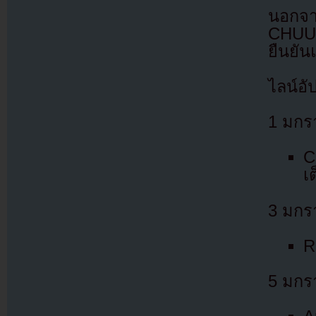
นอกจา
CHUU 
ยืนยั
ไลน์อั
1 มกร
C
เ
3 มกร
R
5 มกร