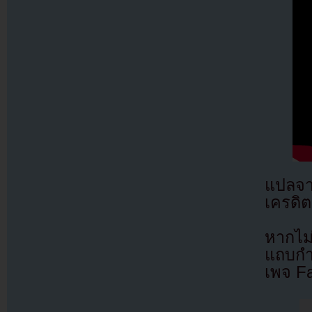
แปลจ
เครดิต
หากไม
แถบกำล
เพจ F