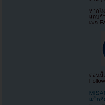
หากไม
แถบกำล
เพจ F
ตอนนี
Follow
MISAMO
แบ็กอัล