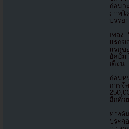
ก่อนจะ
ภาพโค
บรรยา
เพลง “
แรกของ
แรกขอ
อัลบั
เดือน
ก่อนห
การจัด
250,00
อีกด้ว
ทางต้น
ประกอ
ภาษาญ