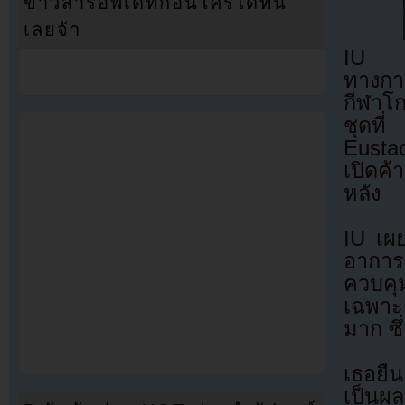
ข่าวสารอัพเดทก่อนใครได้ที่นี่
เลยจ้า
IU แจ
ทางการ
กีฬาโก
ชุดที
Eusta
เปิดค้
หลัง
IU เผ
อาการเ
ควบคุ
เฉพาะก
มาก ซึ
เธอยืน
เป็นผ