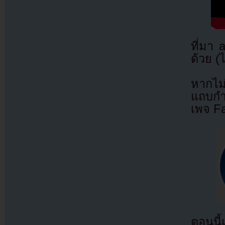
ที่มา
ด้วย (
หากไม
แถบกำล
เพจ F
ตอนนี