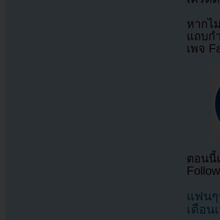
หากไม
แถบกำล
เพจ F
ตอนนี
Follow
แฟนๆร
เดือน