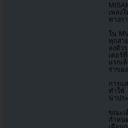
MISAM
เพลงใ
ทางการ
ใน MV
ทุกสา
ลงตัว
เตอร์ท
แรกเห็
ร่าของย
การแสด
ทำให้ 
น่าปร
ขณะเด
กำหนด
เดือนก