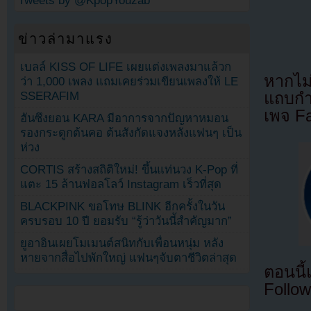
Tweets by @KpopYouzab
ข่าวล่ามาแรง
เบลล์ KISS OF LIFE เผยแต่งเพลงมาแล้วก
หากไม
ว่า 1,000 เพลง แถมเคยร่วมเขียนเพลงให้ LE
SSERAFIM
แถบกำล
เพจ F
ฮันซึงยอน KARA มีอาการจากปัญหาหมอน
รองกระดูกต้นคอ ต้นสังกัดแจงหลังแฟนๆ เป็น
ห่วง
CORTIS สร้างสถิติใหม่! ขึ้นแท่นวง K-Pop ที่
แตะ 15 ล้านฟอลโลว์ Instagram เร็วที่สุด
BLACKPINK ขอโทษ BLINK อีกครั้งในวัน
ครบรอบ 10 ปี ยอมรับ “รู้ว่าวันนี้สำคัญมาก”
ยูอาอินเผยโมเมนต์สนิทกับเพื่อนหนุ่ม หลัง
หายจากสื่อไปพักใหญ่ แฟนๆจับตาชีวิตล่าสุด
ตอนนี
Follow