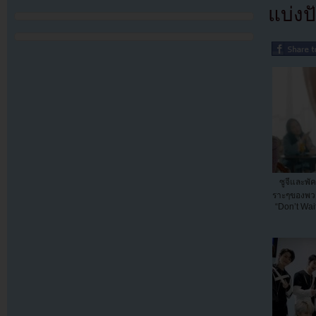
แบ่งปั
ซูจีและพั
ราะๆของพว
“Don’t Wai