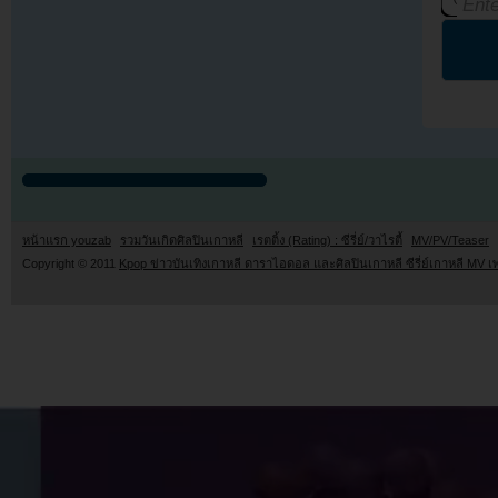
หน้าแรก youzab
รวมวันเกิดศิลปินเกาหลี
เรตติ้ง (Rating) : ซีรี่ย์/วาไรตี้
MV/PV/Teaser
Copyright © 2011
Kpop ข่าวบันเทิงเกาหลี ดาราไอดอล และศิลปินเกาหลี ซีรี่ย์เกาหลี MV เ