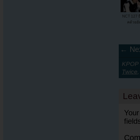
NCT 127 ยื
คด้วยอั
← Nex
KPOP Y
Twice
Lea
Your
fiel
Com