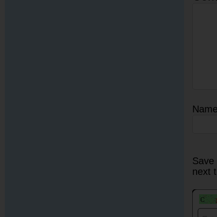
Nam
Save 
next 