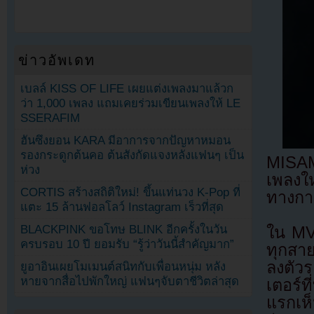
ข่าวอัพเดท
เบลล์ KISS OF LIFE เผยแต่งเพลงมาแล้วก
ว่า 1,000 เพลง แถมเคยร่วมเขียนเพลงให้ LE
SSERAFIM
ฮันซึงยอน KARA มีอาการจากปัญหาหมอน
รองกระดูกต้นคอ ต้นสังกัดแจงหลังแฟนๆ เป็น
MISAM
ห่วง
เพลงใ
CORTIS สร้างสถิติใหม่! ขึ้นแท่นวง K-Pop ที่
ทางการ
แตะ 15 ล้านฟอลโลว์ Instagram เร็วที่สุด
BLACKPINK ขอโทษ BLINK อีกครั้งในวัน
ใน MV
ครบรอบ 10 ปี ยอมรับ “รู้ว่าวันนี้สำคัญมาก”
ทุกสา
ลงตัว
ยูอาอินเผยโมเมนต์สนิทกับเพื่อนหนุ่ม หลัง
หายจากสื่อไปพักใหญ่ แฟนๆจับตาชีวิตล่าสุด
เตอร์ท
แรกเห็