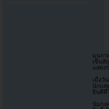
มุนกาย
เซ็นส
แสดงร
เมื่อว
นักแส
ยินดีท
นัมกุง