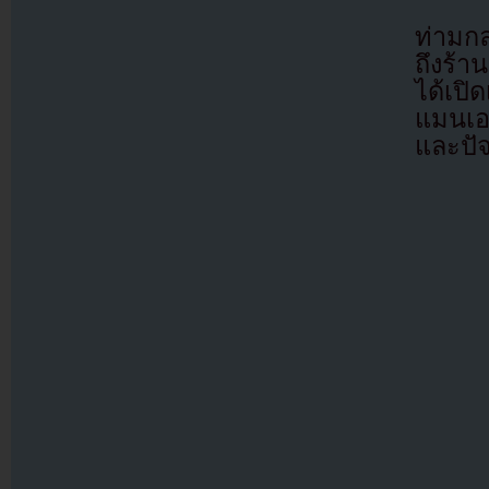
ท่ามกล
ถึงร้
ได้เปิ
แมนเอเ
และปัจ