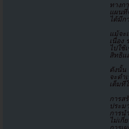
ทางกา
แผนที่
ได้มีก
แม้จะเ
เนื่อง
ไปใช้เช
สิทธิแ
ดังนั
จะดำเ
เต็มที
การสร้
ประม
การนำช
ไม่เกี่
การเผย