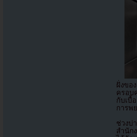
ฝั่งข
ครอบค
กับเบื
การพย
ช่วงบ
สำนัก