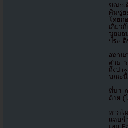
ขณะเด
คิมซูฮ
โดยก่อ
เกี่ยว
ซูฮยอ
ประเด
สถานก
สาธารณ
ถึงปร
ขณะนี้
ที่มา
ด้วย (
หากไม
แถบกำล
เพจ F