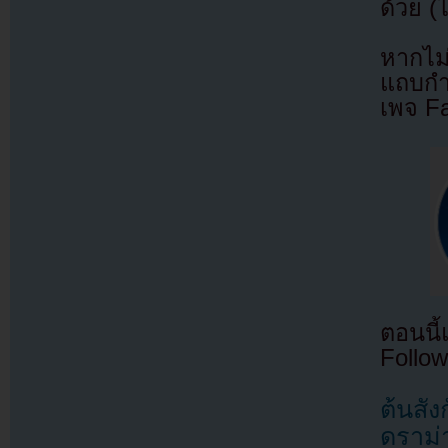
ด้วย (
หากไม
แถบกำล
เพจ F
ตอนนี
Follow
ต้นสั
ดราม่า