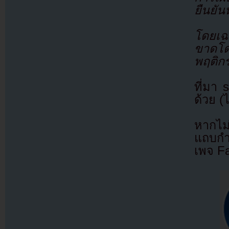
ยืนยัน
โดยเฉ
ขาดโดย
พฤติกร
ที่มา
ด้วย (
หากไม
แถบกำล
เพจ F