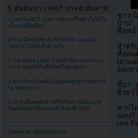
5 อันดับข่าว HOT ประจำสัปดาห์
ชาวเน
1.แฮชาน NCT ถูกพบว่าสูบบุหรี่ไฟฟ้าในวิดีโอ
บ้าน”,
เบื้องหลังฝึกซ้อม
คือหน
2.ชาวเน็ตพบลิซ่า BLACKPINK และมินะ
สำหรั
TWICE ไปช้อปปิ้งด้วยกัน
ทั้งห
(ฝาแฝด
3.The Black Label กำลังเล็งที่จะแยกตัวจาก
YG ย้ายอฟฟิศไปตึกใหม่ในฮันนัมดง
ออกรา
4.ชาวเน็ตปกป้องคิมมินจูหลังถูกพวกเฮดเตอร์
ที่มา
วิจารณ์รูปร่าง
ด้วย (
5.10 อันดับคนดังชายที่ได้รับความนิยมมาก
หากไม
ที่สุดในหมู่เกย์ในเกาหลีใต้ของปี 2023
แถบกำล
เพจ F
Tweets by @KpopYouzab