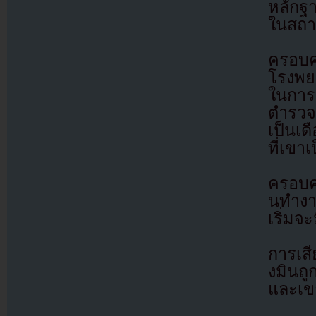
หลักฐา
ในสถาน
ครอบคร
โรงพย
ในการช
ตำรวจย
เป็นเด
ที่เขาเ
ครอบคร
นทำงา
เริ่มจะ
การเสี
งมินถู
และเขา