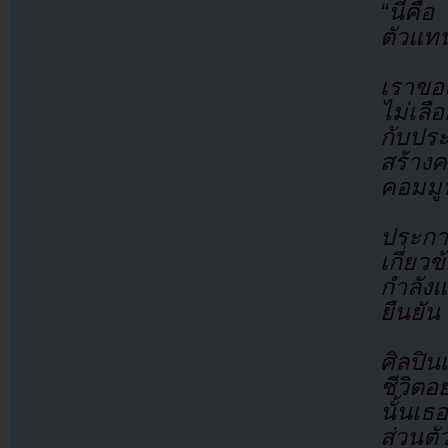
“นี่ค
ตัวแ
เราขอแ
ไม่เลื
กับประ
สร้างค
คอมมูน
ประการ
เกี่ยว
กำลังแ
ยืนยัน
ศิลปิน
ชีวิต
นั้นเธอ
ส่วนตั