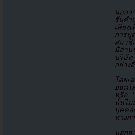
นอกจา
รับคำ
เพียง
การพูด
สมาชิ
มีส่ว
บริษัท
อย่างอ
โดยเฉพ
ออนไลน
หรือ 
นั้นไม
บุคคลด
ทางกา
นอกจา