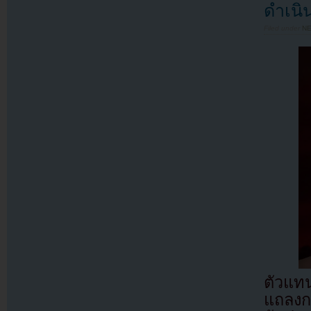
ดำเนิ
Filed under
N
ตัวแ
แถลงก