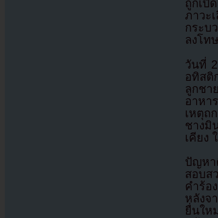
ถูกเปิ
ภาวะ
กระบวน
ลงโทษผ
วันที่
อทิสติ
ลูกชา
อาหารท
เหตุถก
ชางมิ
เคียง 
ปัญหา
สอบสวน
คำร้อ
หลังจา
ยื่นใ