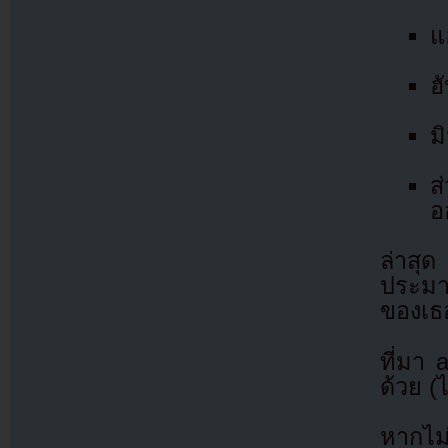
แ
ฮ
ม
ส
อ
ล่าสุ
ประมา
ของเธ
ที่มา
ด้วย (
หากไม