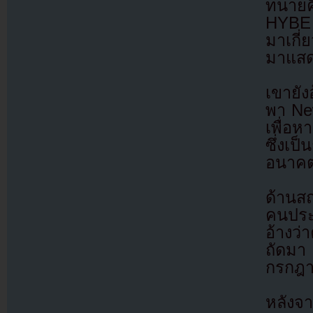
ทนายคิ
HYBE 
มาเกี
มาแสดง
เขายัง
พา New
เพื่อ
ซึ่งเป
อนาค
ด้านส
คนประ
อ้างว
ถัดมา
กรกฎา
หลังจา