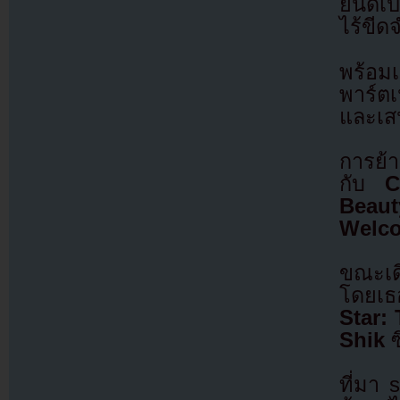
ยินดีเ
ไร้ขีด
พร้อมเ
พาร์ตเ
และเสน
การย้า
กับ
C
Beaut
Welco
ขณะเด
โดยเธ
Star:
Shik
ซ
ที่มา