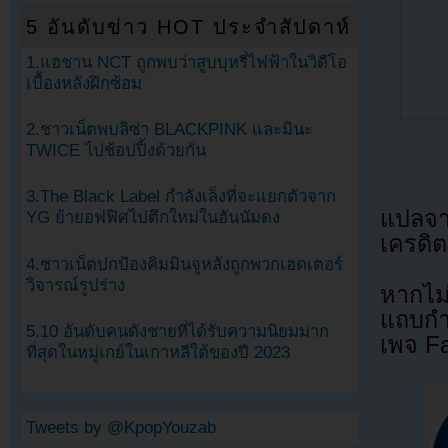
5 อันดับข่าว HOT ประจำสัปดาห์
1.แฮชาน NCT ถูกพบว่าสูบบุหรี่ไฟฟ้าในวิดีโอ
เบื้องหลังฝึกซ้อม
2.ชาวเน็ตพบลิซ่า BLACKPINK และมินะ
TWICE ไปช้อปปิ้งด้วยกัน
3.The Black Label กำลังเล็งที่จะแยกตัวจาก
แปลจ
YG ย้ายอฟฟิศไปตึกใหม่ในฮันนัมดง
เครดิต
4.ชาวเน็ตปกป้องคิมมินจูหลังถูกพวกเฮดเตอร์
วิจารณ์รูปร่าง
หากไม
แถบกำล
5.10 อันดับคนดังชายที่ได้รับความนิยมมาก
เพจ F
ที่สุดในหมู่เกย์ในเกาหลีใต้ของปี 2023
Tweets by @KpopYouzab