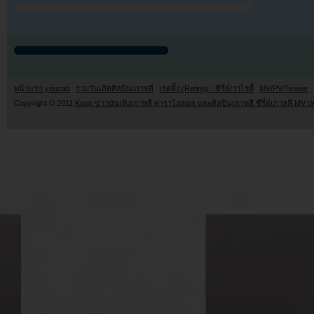
หน้าแรก youzab
รวมวันเกิดศิลปินเกาหลี
เรตติ้ง (Rating) : ซีรี่ย์/วาไรตี้
MV/PV/Teaser
Copyright © 2011
Kpop ข่าวบันเทิงเกาหลี ดาราไอดอล และศิลปินเกาหลี ซีรี่ย์เกาหลี MV เ