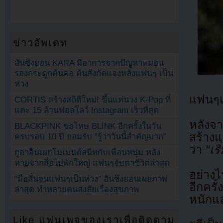
ข่าวอัพเดท
ฮันซึงยอน KARA มีอาการจากปัญหาหมอน
รองกระดูกต้นคอ ต้นสังกัดแจงหลังแฟนๆ เป็น
ห่วง
แฟนๆแส
CORTIS สร้างสถิติใหม่! ขึ้นแท่นวง K-Pop ที่
แตะ 15 ล้านฟอลโลว์ Instagram เร็วที่สุด
หลังจา
BLACKPINK ขอโทษ BLINK อีกครั้งในวัน
สร้าง
ครบรอบ 10 ปี ยอมรับ “รู้ว่าวันนี้สำคัญมาก”
ว่า
“เร
ยูอาอินเผยโมเมนต์สนิทกับเพื่อนหนุ่ม หลัง
หายจากสื่อไปพักใหญ่ แฟนๆจับตาชีวิตล่าสุด
อย่าง
“มือสั่นจนแฟนๆเป็นห่วง” ฮันซึงยอนเผยภาพ
อีกครั
ล่าสุด ทำหลายคนสงสัยเรื่องสุขภาพ
หนักแ
Like แฟนเพจของเราเพื่อติดตาม