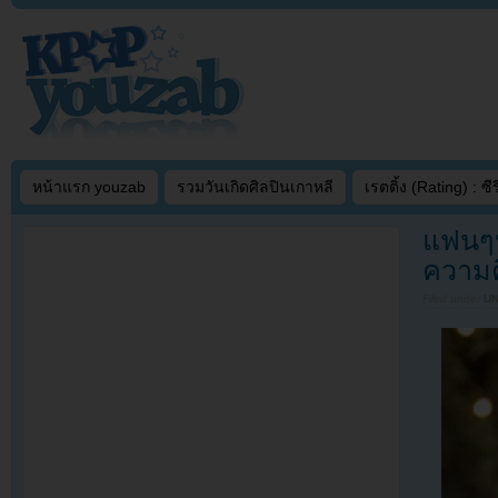
หน้าแรก youzab
รวมวันเกิดศิลปินเกาหลี
เรตติ้ง (Rating) : ซีรี
แฟนๆห
ความค
Filed under
U