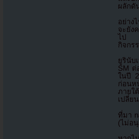
ผลักดั
อย่างไ
จะยัง
ไป แล
กิจกร
ยูรินั
SM ต่
ในปี 2
ก่อนหน
ภายใต
เปลี่ย
ที่มา 
(ไม่อน
หากไม