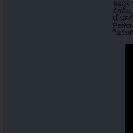
นอกจา
อัลบั
เป็น
Perfo
ในวันท