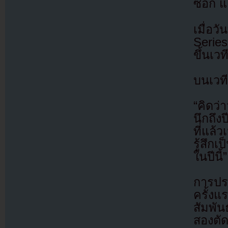
ซอก แล
เมื่อ
Series
ขึ้นเว
บนเวที
“คิดว่
นึกถึงป
ที่แล้
รู้สึกเ
ในปีนี้”
การปรา
ครั้ง
สัมพัน
สองตัด