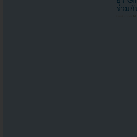
ร่วมกั
Filed under
N