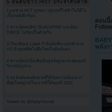
5 อันดับข่าว HOT ประจำสัปดาห์
1.แฮชาน NCT ถูกพบว่าสูบบุหรี่ไฟฟ้าในวิดีโอ
เบื้องหลังฝึกซ้อม
ตอนนี
Follow
2.ชาวเน็ตพบลิซ่า BLACKPINK และมินะ
TWICE ไปช้อปปิ้งด้วยกัน
BABY
3.The Black Label กำลังเล็งที่จะแยกตัวจาก
พลังก
YG ย้ายอฟฟิศไปตึกใหม่ในฮันนัมดง
Filed under
MV
4.ชาวเน็ตปกป้องคิมมินจูหลังถูกพวกเฮดเตอร์
วิจารณ์รูปร่าง
5.10 อันดับคนดังชายที่ได้รับความนิยมมาก
ที่สุดในหมู่เกย์ในเกาหลีใต้ของปี 2023
Tweets by @KpopYouzab