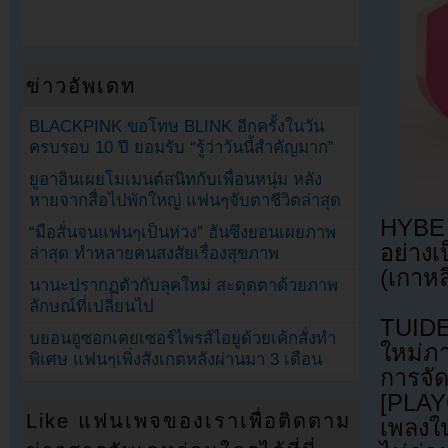
ข่าวอัพเดท
BLACKPINK ขอโทษ BLINK อีกครั้งในวัน
ครบรอบ 10 ปี ยอมรับ “รู้ว่าวันนี้สำคัญมาก”
ยูอาอินเผยโมเมนต์สนิทกับเพื่อนหนุ่ม หลัง
หายจากสื่อไปพักใหญ่ แฟนๆจับตาชีวิตล่าสุด
HYBE 
“มือสั่นจนแฟนๆเป็นห่วง” ฮันซึงยอนเผยภาพ
อย่าง
ล่าสุด ทำหลายคนสงสัยเรื่องสุขภาพ
(เกาหล
นานะปรากฏตัวกับลุคใหม่ สะดุดตาด้วยภาพ
ลักษณ์ที่เปลี่ยนไป
TUIDE
บยอนอูซอกเคยเซอร์ไพรส์ไอยูด้วยเค้กสั่งทำ
ใหม่ภ
พิเศษ แฟนๆเพิ่งสังเกตหลังผ่านมา 3 เดือน
การ
[PLA
Like แฟนเพจของเราเพื่อติดตาม
เพลงใน