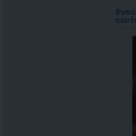
ฮันซอ
ยอมรั
Filed under
N