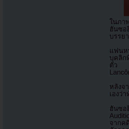
ในภาพ 
ฮันซอ
บรรยา
แฟนหน
บุคลิก
ตัว เ
Lancô
หลังจ
เองว่า
ฮันซอ
Audit
จากคด