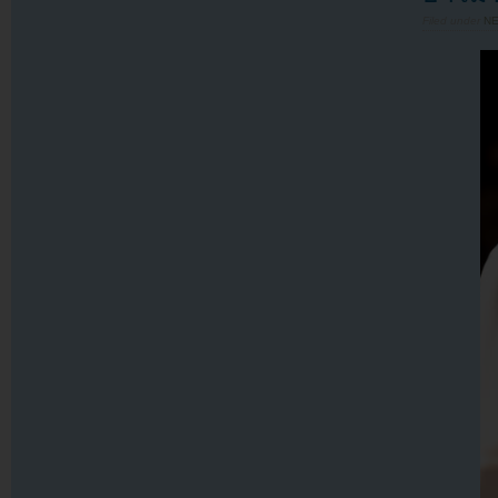
Filed under
N