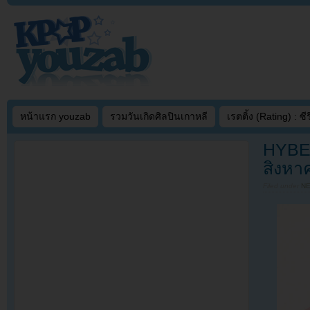
หน้าแรก youzab
รวมวันเกิดศิลปินเกาหลี
เรตติ้ง (Rating) : ซีรี
HYBE ส
สิงหา
Filed under
N