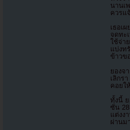
นานเพ
ควรแจ้
เธอเผย
จดทะเบ
ใช้จ่า
แบ่งทร
ข้าวขอ
ยองจา
เลิกรา
คอยให
ทั้งน
ซั่น 2
แต่งง
ผ่านม