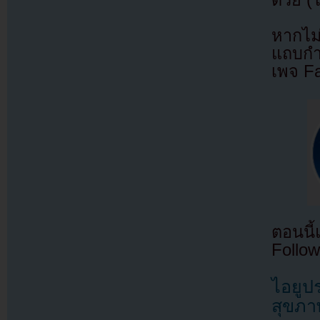
ด้วย (
หากไม
แถบกำล
เพจ F
ตอนนี
Follow
ไอยูป
สุขภา