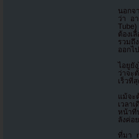
นอกจา
ว่า อา
Tube) 
ต้องเล
รวมถึ
ออกไ
ไอยูย
ว่าจะต
เร็วที่ส
แม้จะต
เวลาเ
หน้าท
ลังค่อ
ที่มา