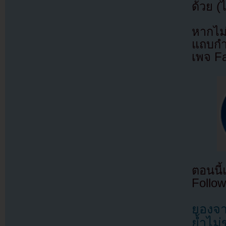
ด้วย (
หากไม
แถบกำล
เพจ F
ตอนนี
Follow
ยองจา
ย้ำไม