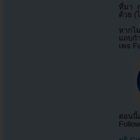
ที่มา
ด้วย (
หากไม
แถบกำล
เพจ F
ตอนนี
Follow
ยูริ G