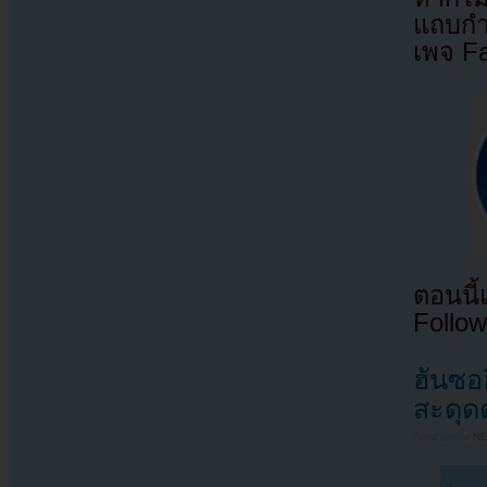
แถบกำล
เพจ F
ตอนนี
Follow
ฮันซอฮ
สะดุด
Filed under
N