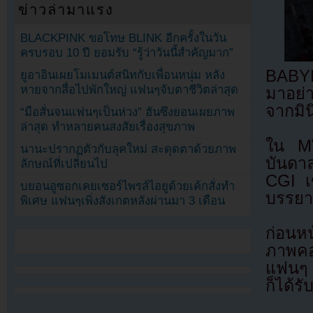
ข่าวล่ามาแรง
BLACKPINK ขอโทษ BLINK อีกครั้งในวัน
ครบรอบ 10 ปี ยอมรับ “รู้ว่าวันนี้สำคัญมาก”
BABYM
ยูอาอินเผยโมเมนต์สนิทกับเพื่อนหนุ่ม หลัง
หายจากสื่อไปพักใหญ่ แฟนๆจับตาชีวิตล่าสุด
มาอย่า
จากมิน
“มือสั่นจนแฟนๆเป็นห่วง” ฮันซึงยอนเผยภาพ
ล่าสุด ทำหลายคนสงสัยเรื่องสุขภาพ
ใน MV
นานะปรากฏตัวกับลุคใหม่ สะดุดตาด้วยภาพ
บันดา
ลักษณ์ที่เปลี่ยนไป
CGI เ
บยอนอูซอกเคยเซอร์ไพรส์ไอยูด้วยเค้กสั่งทำ
บรรยา
พิเศษ แฟนๆเพิ่งสังเกตหลังผ่านมา 3 เดือน
ก่อนห
ภาพคอ
แฟนๆ 
ก็ได้