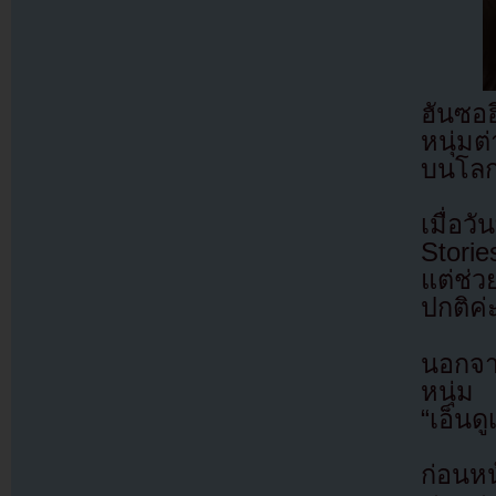
ฮันซอ
หนุ่ม
บนโลก
เมื่อว
Stori
แต่ช่
ปกติค่
นอกจา
หนุ่ม 
“เอ็นด
ก่อนหน