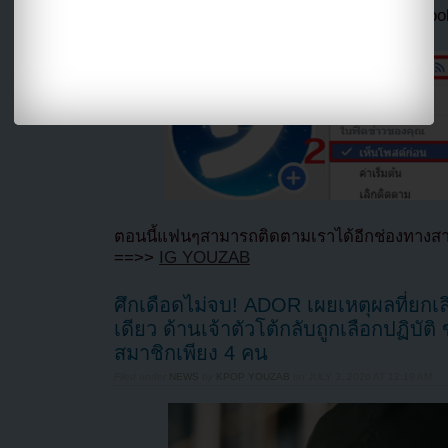
ลืมติ๊ก
เลือกเห็นโพสต์ก่อนของเพจ Facebo
ตอนนี้แฟนๆสามารถติดตามเราได้อีกช่องทางสา
==>>
IG YOUZAB
ศึกเดือดไม่จบ! ADOR เผยเหตุผลที่ยกเ
เดียว ด้านเจ้าตัวโต้กลับถูกเลือกปฏิบั
สมาชิกเพียง 4 คน
Filed under
NEWS
by
KPOP YOUZAB
on
JULY 3, 2026 AT 12:19 AM