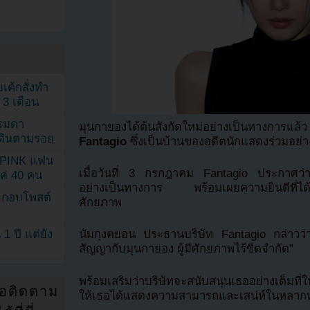
เค้กสั่งทำ
 3 เดือน
รรมดา
มุนกายองได้ต้นสังกัดใหม่อย่างเป็นทางการแ
ดเดินตามรอย
Fantagio
ซึ่งเป็นบ้านของอดีตนักแสดงร่วมอย่
KPINK แฟน
เมื่อวันที่ 3 กรกฎาคม Fantagio ประกาศว่า
แค่ 40 คน
อย่างเป็นทางการ พร้อมเผยความยินดีที่ได้ร่
ระกอบโพสต์
ศักยภาพ
1 ปี แต่ยัง
นัมกุงคยอน ประธานบริษัท Fantagio กล่าวว่า “เรา
สัญญากับมุนกายอง ผู้มีศักยภาพไร้ขีดจำกัด”
พร้อมเสริมว่าบริษัทจะสนับสนุนเธออย่างเต็มที่ใน
่อติดตาม
ให้เธอได้แสดงความสามารถและเสน่ห์ในหลากหล