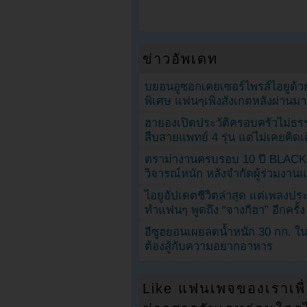
ข่าวอัพเดท
บยอนอูซอกเคยเซอร์ไพรส์ไอยูด้วย
พิเศษ แฟนๆเพิ่งสังเกตหลังผ่านมา
ฮายองเปิดประวัติครอบครัวไม่ธ
สืบสายแพทย์ 4 รุ่น แต่ไม่เคยคิ
ดราม่างานครบรอบ 10 ปี BLAC
วิจารณ์หนัก หลังจำกัดผู้ร่วมงาน
ไอยูอัปเดตชีวิตล่าสุด แต่เพลงป
ทำแฟนๆ พูดถึง “จางกีฮา” อีกครั้ง
อีซูฮยอนเผยลดน้ำหนัก 30 กก. ใน 
ต้องสู้กับความอยากอาหาร
Like แฟนเพจของเราเพื