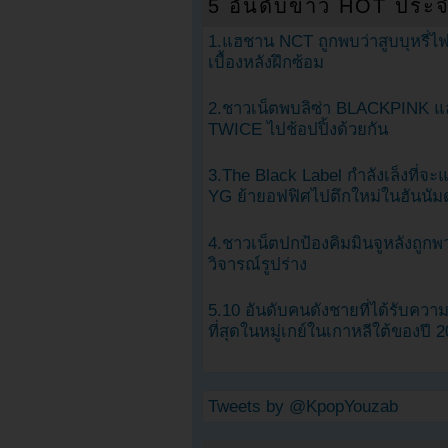
5 อันดับข่าว HOT ประจ
1.แฮชาน NCT ถูกพบว่าสูบบุหรี่ไฟ
เบื้องหลังฝึกซ้อม
2.ชาวเน็ตพบลิซ่า BLACKPINK แ
TWICE ไปช้อปปิ้งด้วยกัน
3.The Black Label กำลังเล็งที่จ
YG ย้ายอฟฟิศไปตึกใหม่ในฮันนัม
4.ชาวเน็ตปกป้องคิมมินจูหลังถูกพ
วิจารณ์รูปร่าง
5.10 อันดับคนดังชายที่ได้รับคว
ที่สุดในหมู่เกย์ในเกาหลีใต้ของปี 
Tweets by @KpopYouzab