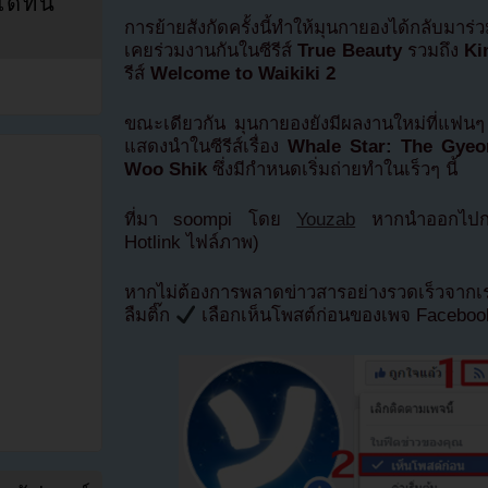
ที่นี่
การย้ายสังกัดครั้งนี้ทำให้มุนกายองได้กลับมาร
เคยร่วมงานกันในซีรีส์
True Beauty
รวมถึง
Ki
รีส์
Welcome to Waikiki 2
ขณะเดียวกัน มุนกายองยังมีผลงานใหม่ที่แฟนๆ
แสดงนำในซีรีส์เรื่อง
Whale Star: The Gye
Woo Shik
ซึ่งมีกำหนดเริ่มถ่ายทำในเร็วๆ นี้
ที่มา soompi โดย
Youzab
หากนำออกไปกรุ
Hotlink ไฟล์ภาพ)
หากไม่ต้องการพลาดข่าวสารอย่างรวดเร็วจาก
ลืมติ๊ก
เลือกเห็นโพสต์ก่อนของเพจ Facebo