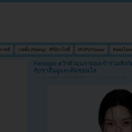
เกาหลี
เรตติ้ง (Rating) : ซีรี่ย์/วาไรตี้
MV/PV/Teaser
ติดต่อโฆ
Fantagio คว้าตัวมุนกายองเข้าร่วมสังก
กับชาอึนอูและคิมซอนโฮ
Filed under
NEWS
by
KPOP YOUZAB
on
JULY 3, 2026 AT 1:03 PM