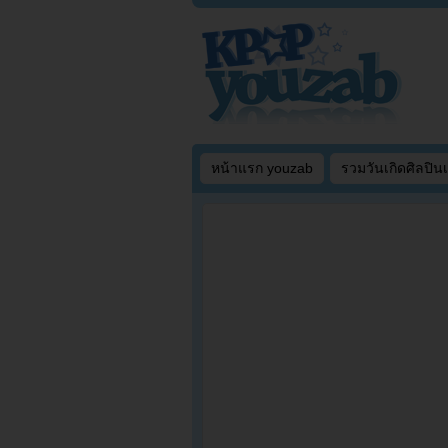
หน้าแรก youzab
รวมวันเกิดศิลปิน