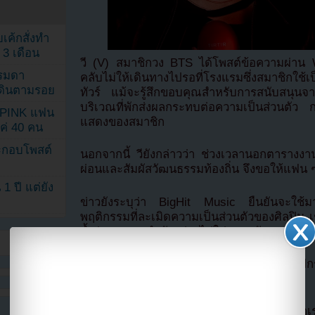
เค้กสั่งทำ
 3 เดือน
วี (V) สมาชิกวง BTS ได้โพสต์ข้อความผ่า
รรมดา
คลับไม่ให้เดินทางไปรอที่โรงแรมซึ่งสมาชิกใช้เป
ดเดินตามรอย
ทัวร์ แม้จะรู้สึกขอบคุณสำหรับการสนับสนุ
บริเวณที่พักส่งผลกระทบต่อความเป็นส่วนตั
KPINK แฟน
แสดงของสมาชิก
แค่ 40 คน
ระกอบโพสต์
นอกจากนี้ วียังกล่าวว่า ช่วงเวลานอกตารางงา
ผ่อนและสัมผัสวัฒนธรรมท้องถิ่น จึงขอให้แฟน ๆ
1 ปี แต่ยัง
ข่าวยังระบุว่า BigHit Music ยืนยันจะใช้ม
พฤติกรรมที่ละเมิดความเป็นส่วนตัวของศิลปิน 
ย้ำว่าการกระทำดังกล่าวไม่ใช่การสนับสนุนศิลป
ที่มา allkpopโดย
Youzab
หากนำออกไปกรุณ
Hotlink ไฟล์ภาพ)
หากไม่ต้องการพลาดข่าวสารอย่างรวดเร็วจาก