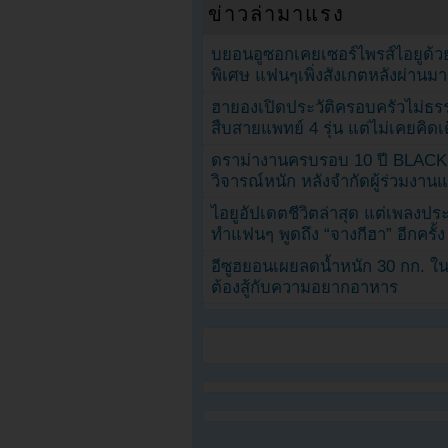
ข่าวล่ามาแรง
บยอนอูซอกเคยเซอร์ไพรส์ไอยูด้วย
พิเศษ แฟนๆเพิ่งสังเกตหลังผ่านมา
ฮายองเปิดประวัติครอบครัวไม่ธ
สืบสายแพทย์ 4 รุ่น แต่ไม่เคยคิ
ดราม่างานครบรอบ 10 ปี BLAC
วิจารณ์หนัก หลังจำกัดผู้ร่วมงาน
ไอยูอัปเดตชีวิตล่าสุด แต่เพลงป
ทำแฟนๆ พูดถึง “จางกีฮา” อีกครั้ง
อีซูฮยอนเผยลดน้ำหนัก 30 กก. ใน 
ต้องสู้กับความอยากอาหาร