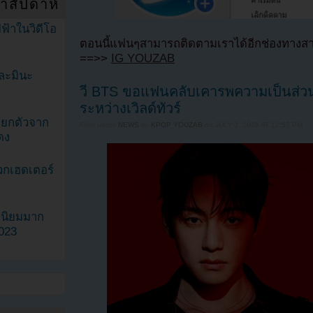
ำสัปดาห์
ฟ้าในวิดีโอ
ตอนนี้แฟนๆสามารถติดตามเราได้อีกช่องทางสา
==>>
IG YOUZAB
ละมินะ
วี BTS ขอแฟนคลับเคารพความเป็นส่ว
ระหว่างเวิลด์ทัวร์
ะแยกตัวจาก
Filed under
NEWS
by
KPOP YOUZAB
on
JULY 3, 2026 AT 12:57 PM
ดง
วกเฮดเตอร์
ามนิยมมาก
2023