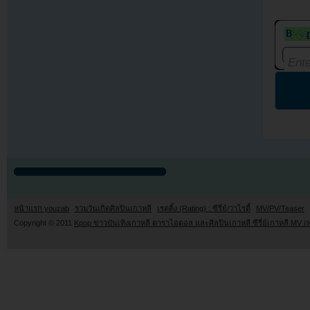
หน้าแรก youzab
รวมวันเกิดศิลปินเกาหลี
เรตติ้ง (Rating) : ซีรี่ย์/วาไรตี้
MV/PV/Teaser
Copyright © 2011
Kpop ข่าวบันเทิงเกาหลี ดาราไอดอล และศิลปินเกาหลี ซีรี่ย์เกาหลี MV เ