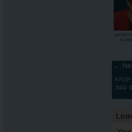
อูยองถูกถ
ใน 2PM 
← Nex
KPOP Y
ซอบ
,
Lea
Your