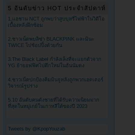
5 อันดับข่าว HOT ประจำสัปดาห์
1.แฮชาน NCT ถูกพบว่าสูบบุหรี่ไฟฟ้าในวิดีโอ
เบื้องหลังฝึกซ้อม
2.ชาวเน็ตพบลิซ่า BLACKPINK และมินะ
TWICE ไปช้อปปิ้งด้วยกัน
3.The Black Label กำลังเล็งที่จะแยกตัวจาก
YG ย้ายอฟฟิศไปตึกใหม่ในฮันนัมดง
4.ชาวเน็ตปกป้องคิมมินจูหลังถูกพวกเฮดเตอร์
วิจารณ์รูปร่าง
5.10 อันดับคนดังชายที่ได้รับความนิยมมาก
ที่สุดในหมู่เกย์ในเกาหลีใต้ของปี 2023
Tweets by @KpopYouzab