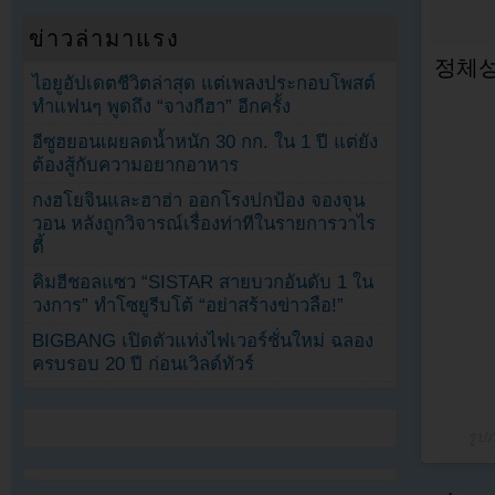
ข่าวล่ามาแรง
정체성
ไอยูอัปเดตชีวิตล่าสุด แต่เพลงประกอบโพสต์
ทำแฟนๆ พูดถึง “จางกีฮา” อีกครั้ง
อีซูฮยอนเผยลดน้ำหนัก 30 กก. ใน 1 ปี แต่ยัง
ต้องสู้กับความอยากอาหาร
กงฮโยจินและฮาฮ่า ออกโรงปกป้อง จองจุน
วอน หลังถูกวิจารณ์เรื่องท่าทีในรายการวาไร
ตี้
คิมฮีชอลแซว “SISTAR สายบวกอันดับ 1 ใน
วงการ” ทำโซยูรีบโต้ “อย่าสร้างข่าวลือ!”
BIGBANG เปิดตัวแท่งไฟเวอร์ชั่นใหม่ ฉลอง
ครบรอบ 20 ปี ก่อนเวิลด์ทัวร์
รูป