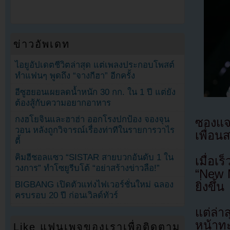
ข่าวอัพเดท
ไอยูอัปเดตชีวิตล่าสุด แต่เพลงประกอบโพสต์
ทำแฟนๆ พูดถึง “จางกีฮา” อีกครั้ง
อีซูฮยอนเผยลดน้ำหนัก 30 กก. ใน 1 ปี แต่ยัง
ต้องสู้กับความอยากอาหาร
กงฮโยจินและฮาฮ่า ออกโรงปกป้อง จองจุน
ซองแจ
วอน หลังถูกวิจารณ์เรื่องท่าทีในรายการวาไร
เพื่อ
ตี้
คิมฮีชอลแซว “SISTAR สายบวกอันดับ 1 ใน
เมื่อเ
วงการ” ทำโซยูรีบโต้ “อย่าสร้างข่าวลือ!”
“New M
BIGBANG เปิดตัวแท่งไฟเวอร์ชั่นใหม่ ฉลอง
ยิ่งขึ้น
ครบรอบ 20 ปี ก่อนเวิลด์ทัวร์
แต่ล่า
หน้าท
Like แฟนเพจของเราเพื่อติดตาม