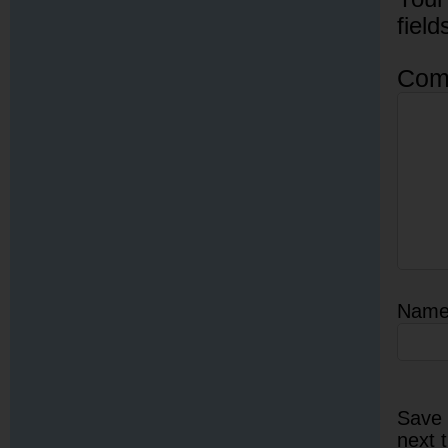
fiel
Com
Nam
Save 
next 