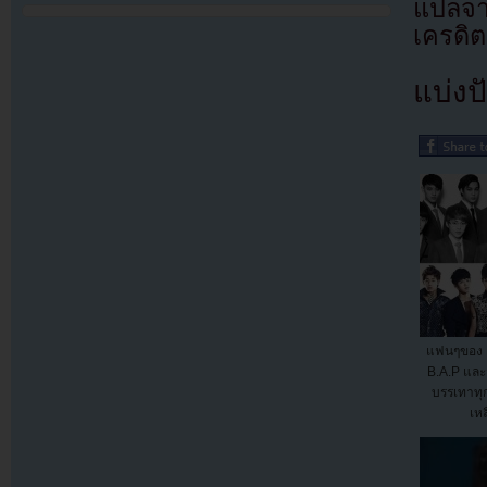
แปลจา
เครดิต
แบ่งปั
แฟนๆของ 
B.A.P และว
บรรเทาทุก
เหล