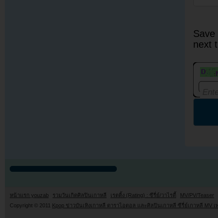
Save 
next 
หน้าแรก youzab
รวมวันเกิดศิลปินเกาหลี
เรตติ้ง (Rating) : ซีรี่ย์/วาไรตี้
MV/PV/Teaser
Copyright © 2011
Kpop ข่าวบันเทิงเกาหลี ดาราไอดอล และศิลปินเกาหลี ซีรี่ย์เกาหลี MV เ