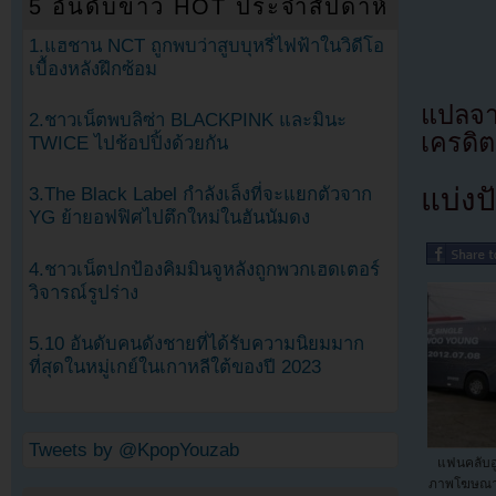
5 อันดับข่าว HOT ประจำสัปดาห์
1.แฮชาน NCT ถูกพบว่าสูบบุหรี่ไฟฟ้าในวิดีโอ
เบื้องหลังฝึกซ้อม
แปลจา
2.ชาวเน็ตพบลิซ่า BLACKPINK และมินะ
เครดิต
TWICE ไปช้อปปิ้งด้วยกัน
แบ่งปั
3.The Black Label กำลังเล็งที่จะแยกตัวจาก
YG ย้ายอฟฟิศไปตึกใหม่ในฮันนัมดง
4.ชาวเน็ตปกป้องคิมมินจูหลังถูกพวกเฮดเตอร์
วิจารณ์รูปร่าง
5.10 อันดับคนดังชายที่ได้รับความนิยมมาก
ที่สุดในหมู่เกย์ในเกาหลีใต้ของปี 2023
Tweets by @KpopYouzab
แฟนคลับอ
ภาพโฆษณา