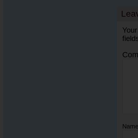
Lea
Your
fiel
Com
Nam