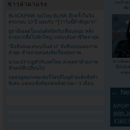
และป้ายLE
ข่าวล่ามาแรง
เดี่
BLACKPINK ขอโทษ BLINK อีกครั้งในวัน
ครบรอบ 10 ปี ยอมรับ “รู้ว่าวันนี้สำคัญมาก”
ยูอาอินเผยโมเมนต์สนิทกับเพื่อนหนุ่ม หลัง
หายจากสื่อไปพักใหญ่ แฟนๆจับตาชีวิตล่าสุด
“มือสั่นจนแฟนๆเป็นห่วง” ฮันซึงยอนเผยภาพ
ล่าสุด ทำหลายคนสงสัยเรื่องสุขภาพ
นานะปรากฏตัวกับลุคใหม่ สะดุดตาด้วยภาพ
ชาวเน็ตพบ
นี้เป็นอี
ลักษณ์ที่เปลี่ยนไป
ครอบคร
บยอนอูซอกเคยเซอร์ไพรส์ไอยูด้วยเค้กสั่งทำ
พิเศษ แฟนๆเพิ่งสังเกตหลังผ่านมา 3 เดือน
← Nex
KPOP Y
With J
รายการ