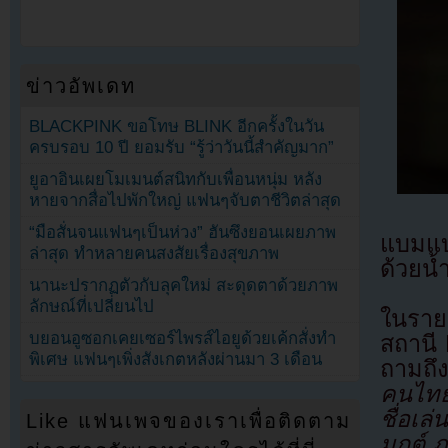
ข่าวอัพเดท
BLACKPINK ขอโทษ BLINK อีกครั้งในวัน
ครบรอบ 10 ปี ยอมรับ “รู้ว่าวันนี้สำคัญมาก”
ยูอาอินเผยโมเมนต์สนิทกับเพื่อนหนุ่ม หลัง
หายจากสื่อไปพักใหญ่ แฟนๆจับตาชีวิตล่าสุด
“มือสั่นจนแฟนๆเป็นห่วง” ฮันซึงยอนเผยภาพ
แบมแบ
ล่าสุด ทำหลายคนสงสัยเรื่องสุขภาพ
ด้วยน้
นานะปรากฏตัวกับลุคใหม่ สะดุดตาด้วยภาพ
ลักษณ์ที่เปลี่ยนไป
ในราย
บยอนอูซอกเคยเซอร์ไพรส์ไอยูด้วยเค้กสั่งทำ
สถานี
พิเศษ แฟนๆเพิ่งสังเกตหลังผ่านมา 3 เดือน
ถามถึง
คนไทยจ
ชื่อเล
Like แฟนเพจของเราเพื่อติดตาม
มุกต์ ภ