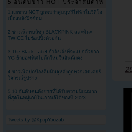
5 อันดับข่าว HOT ประจำสัปดาห์
1.แฮชาน NCT ถูกพบว่าสูบบุหรี่ไฟฟ้าในวิดีโอ
เบื้องหลังฝึกซ้อม
2.ชาวเน็ตพบลิซ่า BLACKPINK และมินะ
TWICE ไปช้อปปิ้งด้วยกัน
3.The Black Label กำลังเล็งที่จะแยกตัวจาก
YG ย้ายอฟฟิศไปตึกใหม่ในฮันนัมดง
—
2
4.ชาวเน็ตปกป้องคิมมินจูหลังถูกพวกเฮดเตอร์
วิจารณ์รูปร่าง
5.10 อันดับคนดังชายที่ได้รับความนิยมมาก
ที่สุดในหมู่เกย์ในเกาหลีใต้ของปี 2023
Tweets by @KpopYouzab