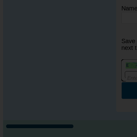
Nam
Save 
next 