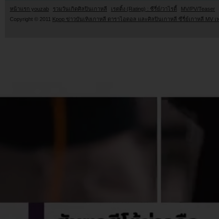
หน้าแรก youzab
รวมวันเกิดศิลปินเกาหลี
เรตติ้ง (Rating) : ซีรี่ย์/วาไรตี้
MV/PV/Teaser
Copyright © 2011
Kpop ข่าวบันเทิงเกาหลี ดาราไอดอล และศิลปินเกาหลี ซีรี่ย์เกาหลี MV เ