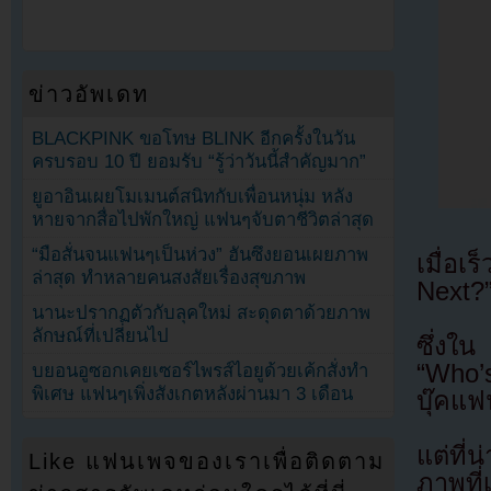
ข่าวอัพเดท
BLACKPINK ขอโทษ BLINK อีกครั้งในวัน
ครบรอบ 10 ปี ยอมรับ “รู้ว่าวันนี้สำคัญมาก”
ยูอาอินเผยโมเมนต์สนิทกับเพื่อนหนุ่ม หลัง
หายจากสื่อไปพักใหญ่ แฟนๆจับตาชีวิตล่าสุด
“มือสั่นจนแฟนๆเป็นห่วง” ฮันซึงยอนเผยภาพ
เมื่อเ
ล่าสุด ทำหลายคนสงสัยเรื่องสุขภาพ
Next?
นานะปรากฏตัวกับลุคใหม่ สะดุดตาด้วยภาพ
ลักษณ์ที่เปลี่ยนไป
ซึ่งใ
“Who’
บยอนอูซอกเคยเซอร์ไพรส์ไอยูด้วยเค้กสั่งทำ
พิเศษ แฟนๆเพิ่งสังเกตหลังผ่านมา 3 เดือน
บุ๊คแฟ
แต่ที
Like แฟนเพจของเราเพื่อติดตาม
ภาพที